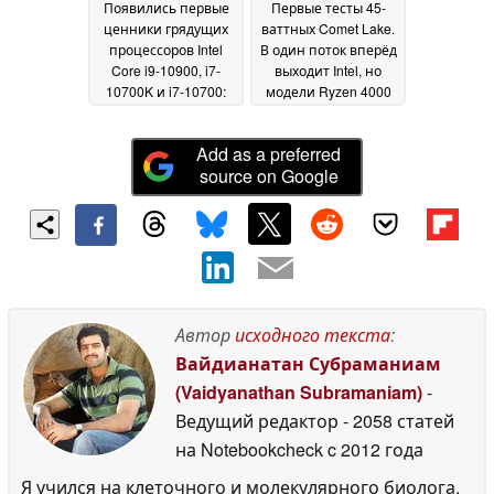
Появились первые
Первые тесты 45-
ценники грядущих
ваттных Comet Lake.
процессоров Intel
В один поток вперёд
Core i9-10900, i7-
выходит Intel, но
10700K и i7-10700:
модели Ryzen 4000
один уровень с
наступают на пятки
Coffee Lake, но AMD
03 April 2020
Add as a preferred
Matisse пока
source on Google
привлекательнее
13
April 2020
Автор
исходного текста
:
Вайдианатан Субраманиам
(Vaidyanathan Subramaniam)
-
Ведущий редактор
- 2058 статей
на Notebookcheck
c 2012 года
Я учился на клеточного и молекулярного биолога,