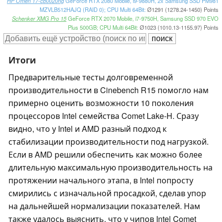
HP Omen 17-cb0020ng
GeForce RTX 2080 Mobile, i9-9880H, 2x Samsung SSD PM981
MZVLB512HAJQ (RAID 0); CPU Multi 64Bit:
Ø1291 (1278.24-1450) Points
Schenker XMG Pro 15
GeForce RTX 2070 Mobile, i7-9750H, Samsung SSD 970 EVO
Plus 500GB; CPU Multi 64Bit:
Ø1023 (1010.13-1155.97) Points
Итоги
Предварительные тесты долговременной
производительности в Cinebench R15 помогло нам
примерно оценить возможности 10 поколения
процессоров Intel семейства Comet Lake-H. Сразу
видно, что у Intel и AMD разный подход к
стабилизации производительности под нагрузкой.
Если в AMD решили обеспечить как можно более
длительную максимальную производительность на
протяжении начального этапа, в Intel попросту
смирились с изначальной просадкой, сделав упор
на дальнейшей нормализации показателей. Нам
также удалось выяснить, что у чипов Intel Comet