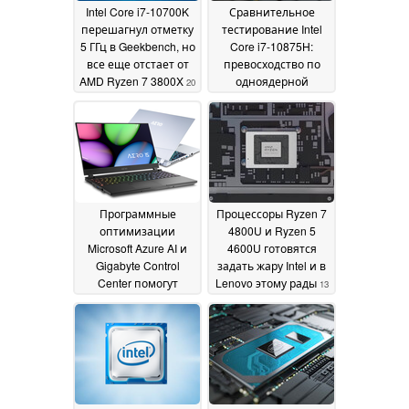
Intel Core i7-10700K
Сравнительное
перешагнул отметку
тестирование Intel
5 ГГц в Geekbench, но
Core i7-10875H:
все еще отстает от
превосходство по
AMD Ryzen 7 3800X
одноядерной
20
производительности
April 2020
меркнет на фоне
результатов AMD
Ryzen 9 4900HS в
многопоточных
бенчмарках
15 April
2020
Программные
Процессоры Ryzen 7
оптимизации
4800U и Ryzen 5
Microsoft Azure AI и
4600U готовятся
Gigabyte Control
задать жару Intel и в
Center помогут
Lenovo этому рады
13
Gigabyte Aero 15
April 2020
Studio XB с Intel Core
i7-10875H достичь
новых высот
производительности
15 April 2020