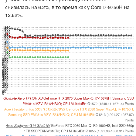
снизилась на 6.2%, в то время как у Core i7-9750H на
12.62%.
1850
1800
1750
1700
1650
1600
1550
1500
1450
1400
1350
1300
1250
1200
1150
1100
1050
1000
950
900
850
800
750
700
650
600
550
500
450
400
350
300
250
200
150
100
50
0
Gigabyte Aero 17 HDR XB
GeForce RTX 2070 Super Max-Q, i7-10875H, Samsung SSD
PM981a MZVLB512HBJQ; CPU Multi 64Bit:
Ø1572 (1548.11-1671.4) Points
Acer Predator Triton 500 PT515-52-70N3
GeForce RTX 2080 Super Max-Q, i7-10750H,
Samsung SSD PM981a MZVLB512HBJQ; CPU Multi 64Bit:
Ø1213 (1201.27-1287.87)
Points
Asus Zephyrus G14 GA401IV
GeForce RTX 2060 Max-Q, R9 4900HS, Intel SSD 660p
1TB SSDPEKNW010T8; CPU Multi 64Bit:
Ø1655 (1591.98-1850.91) Points