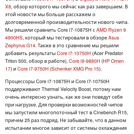
X8
, обзор которого мы сейчас как раз завершаем. В
этой новости мы больше расскажем о
долговременной производительности нового чипа.
Мы решили сравнить Core i7-10875H с
AMD Ryzen 9
4900HS
, который мы тестировали в обзоре
Asus
Zephyrus G14
. Также в это сравнение мы решили
добавить результаты
Core i7-10750H
(Acer Predator
Triton 500, обзор в работе),
Core i9-9880H
(
HP Omen
17
) и
Core i7-9750H
(
Schenker XMG Pro 15
).
Процессоры Core i7-10875H и Core i7-10750H
поддерживают Thermal Velocity Boost, потому нам
очень интересно узнать, как же они поведут себя
при нагрузке. Для проверки возможностей чипов
мы запустили многопоточный тест в Cinebench R15,
причем 25 раз подряд. Не забывайте, что в данном
испытании многое зависит от системы охлаждения