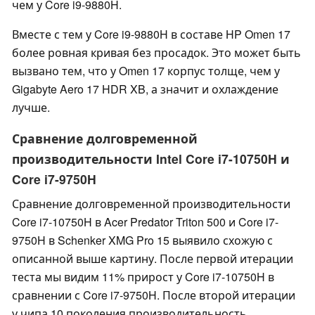
чем у Core i9-9880H.
Вместе с тем у Core i9-9880H в составе HP Omen 17
более ровная кривая без просадок. Это может быть
вызвано тем, что у Omen 17 корпус толще, чем у
Gigabyte Aero 17 HDR XB, а значит и охлаждение
лучше.
Сравнение долговременной
производительности Intel Core i7-10750H и
Core i7-9750H
Сравнение долговременной производительности
Core i7-10750H в Acer Predator Triton 500 и Core i7-
9750H в Schenker XMG Pro 15 выявило схожую с
описанной выше картину. После первой итерации
теста мы видим 11% прирост у Core i7-10750H в
сравнении с Core i7-9750H. После второй итерации
у чипа 10 поколения производительность