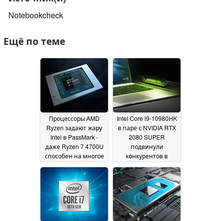
Notebookcheck
Ещё по теме
Процессоры AMD
Intel Core i9-10980HK
Ryzen задают жару
в паре с NVIDIA RTX
Intel в PassMark -
2080 SUPER
даже Ryzen 7 4700U
подвинули
способен на многое
конкурентов в
3DMark
22 April 2020
20 April 2020