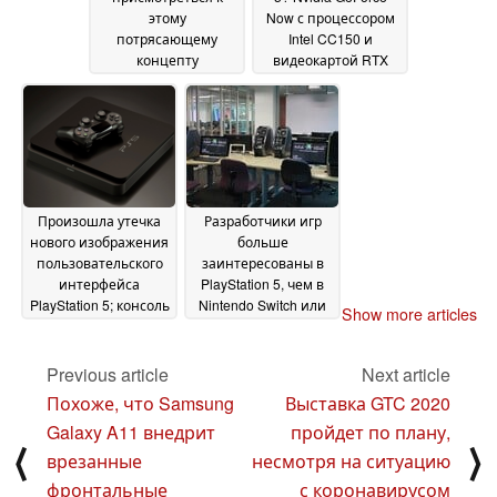
этому
Now с процессором
потрясающему
Intel CC150 и
концепту
видеокартой RTX
интерфейса для
T10-8 протестирован
PlayStation 5
на Geekbench и
07 March
Ashes of Singularity
2020
09
February 2020
Произошла утечка
Разработчики игр
нового изображения
больше
пользовательского
заинтересованы в
интерфейса
PlayStation 5, чем в
PlayStation 5; консоль
Nintendo Switch или
Show more articles
может получить SSD
Xbox Series X, но ПК
на 2 ТБ
все равно лидирует
01 February 2020
Previous article
Next article
25 January 2020
Похоже, что Samsung
Выставка GTC 2020
Galaxy A11 внедрит
пройдет по плану,
⟨
⟩
врезанные
несмотря на ситуацию
фронтальные
с коронавирусом