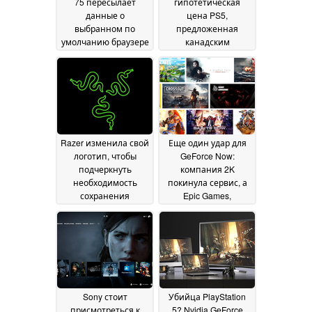
75 пересылает
гипотетическая
данные о
цена PS5,
выбранном по
предложенная
умолчанию браузере
канадским
в Mozilla
магазином,
10 April 2020
оказалась слишком
уж низкой
30 March 2020
Razer изменила свой
Еще один удар для
логотип, чтобы
GeForce Now:
подчеркнуть
компания 2K
необходимость
покинула сервис, а
сохранения
Epic Games,
дистанции между
наоборот, выказала
людьми
свою поддержку
22 March 2020
09
March 2020
Sony стоит
Убийца PlayStation
присмотреться к
5? Nvidia GeForce