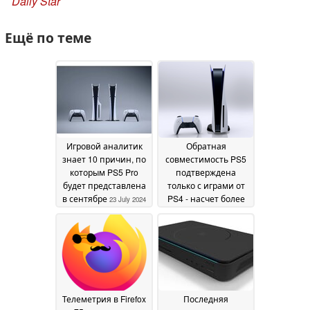
Daily Star
Ещё по теме
Игровой аналитик
Обратная
знает 10 причин, по
совместимость PS5
которым PS5 Pro
подтверждена
будет представлена
только с играми от
в сентябре
PS4 - насчет более
23 July 2024
старых приставок в
Sony молчат
02 July
2020
Телеметрия в Firefox
Последняя