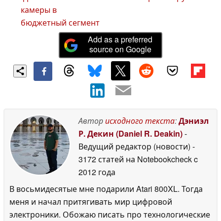
камеры в
бюджетный сегмент
Add as a preferred
source on Google
Автор
исходного текста
:
Дэниэл
Р. Декин (Daniel R. Deakin)
-
Ведущий редактор (новости)
-
3172 статей на Notebookcheck
c
2012 года
В восьмидесятые мне подарили Atari 800XL. Тогда
меня и начал притягивать мир цифровой
электроники. Обожаю писать про технологические