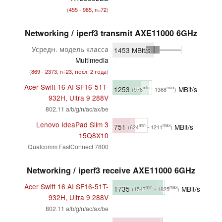
(
455 - 985, n=72
)
Networking / iperf3 transmit AXE11000 6GHz
Усредн. модель класса
1453
MBit/s
Multimedia
(
869 - 2373, n=23, посл. 2 года
)
Acer Swift 16 AI SF16-51T-
1253
MBit/s
min
max
(978
- 1368
)
932H, Ultra 9 288V
802.11 a/​b/​g/​n/​ac/​ax/​be
Lenovo IdeaPad Slim 3
751
MBit/s
min
max
(624
- 1211
)
15Q8X10
Qualcomm FastConnect 7800
Networking / iperf3 receive AXE11000 6GHz
Acer Swift 16 AI SF16-51T-
1735
MBit/s
min
max
(1547
- 1825
)
932H, Ultra 9 288V
802.11 a/​b/​g/​n/​ac/​ax/​be