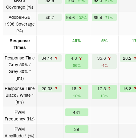
sRGB
58.9
100
98.3
70%
67%
Coverage (%)
AdobeRGB
40.7
94.6
69.4
132%
71%
1998 Coverage
(%)
Response
48%
5%
17
Times
Response Time
34.14
4.8
35.6
28.2
?
?
?
?
Grey 50% /
86%
-4%
Grey 80% *
(ms)
Response Time
20.08
18
17.5
16.8
?
?
?
?
Black / White *
10%
13%
(ms)
PWM
481
Frequency (Hz)
PWM
39
Amplitude * (%)