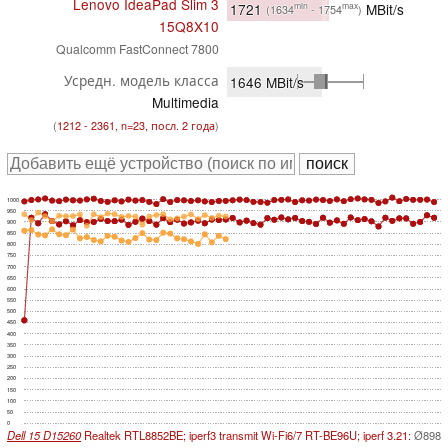
Lenovo IdeaPad Slim 3
1721
MBit/s
min
max
(1634
- 1754
)
15Q8X10
Qualcomm FastConnect 7800
Усредн. модель класса
1646
MBit/s
Multimedia
(
1212 - 2361, n=23, посл. 2 года
)
1000
950
900
850
800
750
700
650
600
550
500
450
400
350
300
250
200
150
100
50
0
Dell 15 D15260
Realtek RTL8852BE; iperf3 transmit Wi-Fi6/7 RT-BE96U; iperf 3.21:
Ø898