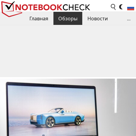
Главная
Обзоры
Новости
...
Сравнения производительности
Библиотека
Поиск обзора
Контакты