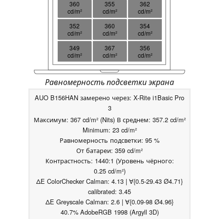
360
355
362
cd/m²
cd/m²
cd/m²
352
360
354
cd/m²
cd/m²
cd/m²
349
367
356
cd/m²
cd/m²
cd/m²
Равномерность подсветки экрана
AUO B156HAN замерено через: X-Rite i1Basic Pro
3
Максимум: 367 cd/m² (Nits) В среднем: 357.2 cd/m²
Minimum: 23 cd/m²
Равномерность подсветки: 95 %
От батареи: 359 cd/m²
Контрастность: 1440:1 (Уровень чёрного:
0.25 cd/m²)
ΔE ColorChecker Calman: 4.13 | ∀{0.5-29.43 Ø4.71}
calibrated: 3.45
ΔE Greyscale Calman: 2.6 | ∀{0.09-98 Ø4.96}
40.7% AdobeRGB 1998 (Argyll 3D)