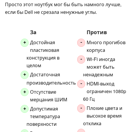
Просто этот ноутбук мог бы быть намного лучше,
если бы Dell не срезала ненужные углы.
За
Против
Достойная
Много прогибов
+
-
пластиковая
корпуса
конструкция в
Wi-Fi иногда
-
целом
может быть
Достаточная
ненадежным
+
производительность
HDMI-выход
-
ограничен 1080p
Отсутствие
+
60 Гц
мерцания ШИМ
Плохие цвета и
Допустимая
-
+
высокое время
температура
отклика
поверхности