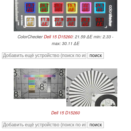
22
24.1
24.7
15.1
14.7
24.7
∆E
∆E
∆E
∆E
∆E
∆E
2.3
11.8
22.9
25.8
28.2
10.1
∆E
∆E
∆E
∆E
∆E
∆E
ColorChecker
Dell 15 D15260
: 21.59 ∆E min: 2.33 -
max: 30.11 ∆E
Dell 15 D15260