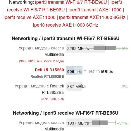
Networking:
iperf3 transmit Wi-Fi6/7 RT-BE96U
|
iperf3
receive Wi-Fi6/7 RT-BE96U
|
iperf3 transmit AXE11000
|
iperf3 receive AXE11000
|
iperf3 transmit AXE11000 6GHz
|
iperf3 receive AXE11000 6GHz
Networking / iperf3 transmit Wi-Fi6/7 RT-BE96U
Усредн. модель класса
2262
MBit/s
+150%
Multimedia
(
906 - 3618, n=2, посл. 2 года
)
Dell 15 D15260
906
MBit/s
min
max
(460
- 935
)
Realtek RTL8852BE
Усредн. модель с
Realtek
887
MBit/s
-2%
RTL8852BE
(
872 - 906, n=3
)
Networking / iperf3 receive Wi-Fi6/7 RT-BE96U
Усредн. модель класса
1937
MBit/s
+94%
Multimedia