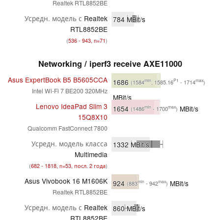
Realtek RTL8852BE
Усредн. модель с
Realtek
784
MBit/s
RTL8852BE
(
536 - 943, n=71
)
Networking / iperf3 receive AXE11000
Asus ExpertBook B5 B5605CCA
1686
min
P1
max
(1584
, 1585.16
- 1714
)
Intel Wi-Fi 7 BE200 320MHz
MBit/s
Lenovo IdeaPad Slim 3
1654
MBit/s
min
max
(1486
- 1700
)
15Q8X10
Qualcomm FastConnect 7800
Усредн. модель класса
1332
MBit/s
Multimedia
(
682 - 1818, n=53, посл. 2 года
)
Asus Vivobook 16 M1606K
924
MBit/s
min
max
(883
- 942
)
Realtek RTL8852BE
Усредн. модель с
Realtek
860
MBit/s
RTL8852BE