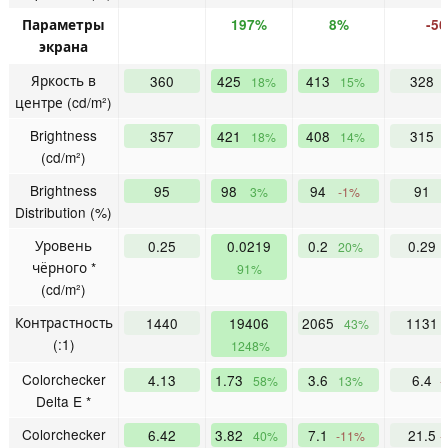
Параметры
197%
8%
-5
экрана
Яркость в
360
425
413
328
18%
15%
центре (cd/m²)
Brightness
357
421
408
315
18%
14%
(cd/m²)
Brightness
95
98
94
91
3%
-1%
Distribution (%)
Уровень
0.25
0.0219
0.2
0.29
20%
чёрного *
91%
(cd/m²)
Контрастность
1440
19406
2065
1131
43%
(:1)
1248%
Colorchecker
4.13
1.73
3.6
6.4
58%
13%
-
Delta E *
Colorchecker
6.42
3.82
7.1
21.5
40%
-11%
-