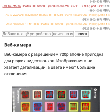
(460-935) MBit/s
Dell 15 D15260
Realtek RTL8852BE; iperf3 receive Wi-Fi6/7 RT-BE96U; iperf 3.21:
Ø996
(980-1009) MBit/s
Asus Vivobook 16 M1606K Realtek RTL8852BE; iperf3 transmit AXE11000; iperf 3.1.3:
Ø834 (802-867) MBit/s
Asus Vivobook 16 M1606K Realtek RTL8852BE; iperf3 receive AXE11000; iperf 3.1.3:
Ø923 (883-942) MBit/s
Веб-камера
Веб-камера с разрешением 720p вполне пригодна
для редких видеозвонков. Изображениям не
хватает детализации, а цвета имеют большие
отклонения.
23
17.5
26.4
27.6
30.1
28
∆E
∆E
∆E
∆E
∆E
∆E
14
19.5
24
25.6
29.8
26.5
∆E
∆E
∆E
∆E
∆E
∆E