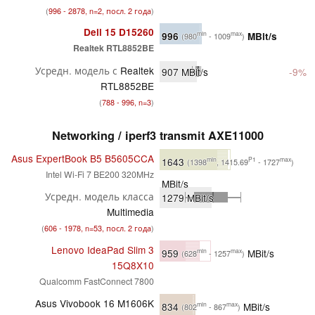
(
996 - 2878, n=2, посл. 2 года
)
Dell 15 D15260
996
MBit/s
min
max
(980
- 1009
)
Realtek RTL8852BE
Усредн. модель с
Realtek
907
MBit/s
-9%
RTL8852BE
(
788 - 996, n=3
)
Networking / iperf3 transmit AXE11000
Asus ExpertBook B5 B5605CCA
1643
min
P1
max
(1398
, 1415.69
- 1727
)
Intel Wi-Fi 7 BE200 320MHz
MBit/s
Усредн. модель класса
1279
MBit/s
Multimedia
(
606 - 1978, n=53, посл. 2 года
)
Lenovo IdeaPad Slim 3
959
MBit/s
min
max
(628
- 1257
)
15Q8X10
Qualcomm FastConnect 7800
Asus Vivobook 16 M1606K
834
MBit/s
min
max
(802
- 867
)