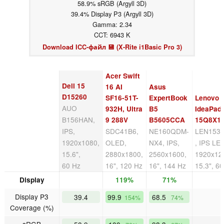
58.9% sRGB (Argyll 3D)
39.4% Display P3 (Argyll 3D)
Gamma: 2.34
CCT: 6943 K
Download ICC-файл 💾 (X-Rite i1Basic Pro 3)
Acer Swift
Dell 15
16 AI
Asus
D15260
SF16-51T-
ExpertBook
Lenovo
AUO
932H, Ultra
B5
IdeaPad 
B156HAN,
9 288V
B5605CCA
15Q8X1
IPS,
SDC41B6,
NE160QDM-
LEN153
1920x1080,
OLED,
NX4, IPS,
, IPS LE
15.6",
2880x1800,
2560x1600,
1920x12
60 Hz
16", 120 Hz
16", 144 Hz
15.3", 6
Display
119%
71%
Display P3
39.4
99.9
68.5
154%
74%
Coverage (%)