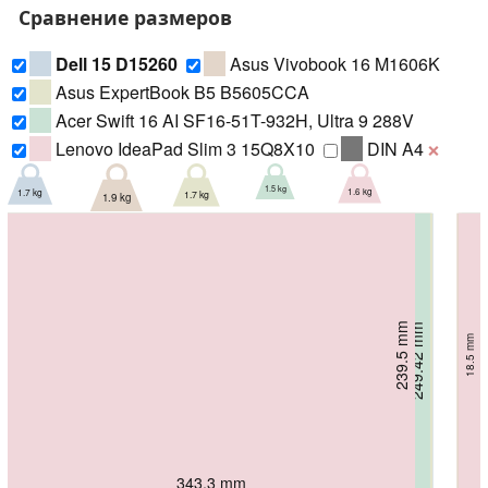
Сравнение размеров
Dell 15 D15260
Asus Vivobook 16 M1606K
Asus ExpertBook B5 B5605CCA
Acer Swift 16 AI SF16-51T-932H, Ultra 9 288V
Lenovo IdeaPad Slim 3 15Q8X10
DIN A4
❌
1.5 kg
1.7 kg
1.6 kg
1.7 kg
1.9 kg
235.56 mm
239.5 mm
249.42 mm
250.6 mm
18.99 mm
18.5 mm
254 mm
15.95 mm
19.9 mm
18 mm
358.5 mm
343.3 mm