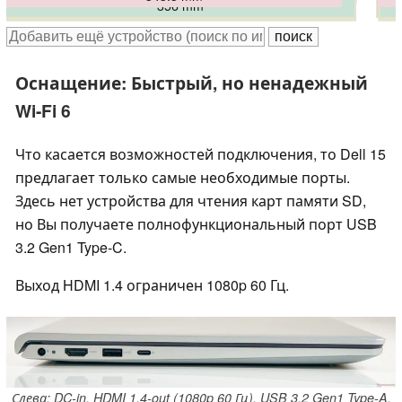
356 mm
357 mm
358 mm
Оснащение: Быстрый, но ненадежный
Wi-Fi 6
Что касается возможностей подключения, то Dell 15
предлагает только самые необходимые порты.
Здесь нет устройства для чтения карт памяти SD,
но Вы получаете полнофункциональный порт USB
3.2 Gen1 Type-C.
Выход HDMI 1.4 ограничен 1080p 60 Гц.
Слева: DC-in, HDMI 1.4-out (1080p 60 Гц), USB 3.2 Gen1 Type-A,