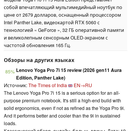
собой впечатляющий мультимедийный ноутбук по
цене от 2679 долларов, оснащенный процессором
Intel Panther Lake, видеокартой RTX 5060 с
технологией « GeForce », 32 ГБ оперативной памяти
и великолепным сенсорным OLED-экраном с
частотой обновления 165 Гц.
Обзоры на других языках
Lenovo Yoga Pro 7i 15 review (2026 gen11 Aura
85%
Edition, Panther Lake)
Источник:
The Times of India
EN→RU
The Lenovo Yoga Pro 7i 15 is a serious option for an all-
purpose premium notebook. It's still a high-end build with
solid ergonomics, even if not as refined as the Yoga Pro 9i.
And it performs better and cooler than the 9i in sustained
loads.
Классический обзор, онлайн, больш. длины, Дата: 19