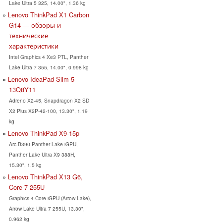
Lake Ultra 5 325, 14.00", 1.36 kg
Lenovo ThinkPad X1 Carbon
G14 — обзоры и
технические
характеристики
Intel Graphics 4 Xe3 PTL, Panther
Lake Ultra 7 355, 14.00", 0.998 kg
Lenovo IdeaPad Slim 5
13Q8Y11
Adreno X2-45, Snapdragon X2 SD
X2 Plus X2P-42-100, 13.30", 1.19
kg
Lenovo ThinkPad X9-15p
Arc B390 Panther Lake iGPU,
Panther Lake Ultra X9 388H,
15.30", 1.5 kg
Lenovo ThinkPad X13 G6,
Core 7 255U
Graphics 4-Core iGPU (Arrow Lake),
Arrow Lake Ultra 7 255U, 13.30",
0.962 kg