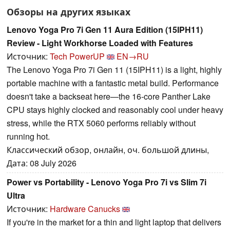
Обзоры на других языках
Lenovo Yoga Pro 7i Gen 11 Aura Edition (15IPH11)
Review - Light Workhorse Loaded with Features
Источник:
Tech PowerUP
EN→RU
The Lenovo Yoga Pro 7i Gen 11 (15IPH11) is a light, highly
portable machine with a fantastic metal build. Performance
doesn't take a backseat here—the 16-core Panther Lake
CPU stays highly clocked and reasonably cool under heavy
stress, while the RTX 5060 performs reliably without
running hot.
Классический обзор, онлайн, оч. большой длины,
Дата: 08 July 2026
Power vs Portability - Lenovo Yoga Pro 7i vs Slim 7i
Ultra
Источник:
Hardware Canucks
If you're in the market for a thin and light laptop that delivers