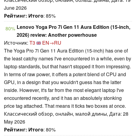
June 2026
Рейтинг:
Итого
: 85%
Lenovo Yoga Pro 7i Gen 11 Aura Edition (15-inch,
80%
2026) review: Another powerhouse
Источник:
T3
EN→RU
The Yoga Pro 7i Gen 11 Aura Edition (15-inch) has one of
the least catchy names I've encountered in a while, even by
laptop standards, but that hasn't stopped it from impressing.
In terms of raw power, it offers a potent blend of CPU and
GPU, in a design that you wouldn't guess has the latter
inside. However, it's far from the most elegant laptop I've
encountered recently, and it has an absolutely stonking
price tag attached. That means it ticks two boxes at once.
Классический обзор, онлайн, малой длины, Дата: 28
May 2026
Рейтинг:
Итого
: 80%