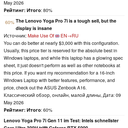
May 2026
Рейтинг:
Итого
: 80%
The Lenovo Yoga Pro 7i is a tough sell, but the
60%
display is insane
Источник:
Make Use Of
EN→RU
You can do better at nearly $3,000 with this configuration.
Usually, this price tier is reserved for the absolute best in
Windows laptops, and while this laptop has a glowing spec
sheet, it just doesn't perform as well as other notebooks at
this price. If you want my recommendation for a 16-inch
Windows Laptop with better features, performance, and
price, check out the ASUS Zenbook A16.
Классический обзор, онлайн, малой длины, Дата: 09
May 2026
Рейтинг:
Итого
: 60%
Lenovo Yoga Pro 7i Gen 11 im Test: Intels schnellster
Core Ultra 300H trifft Geforce RTX 5000