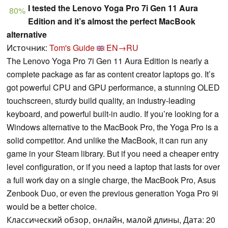
I tested the Lenovo Yoga Pro 7i Gen 11 Aura
80%
Edition and it’s almost the perfect MacBook
alternative
Источник:
Tom's Guide
EN→RU
The Lenovo Yoga Pro 7i Gen 11 Aura Edition is nearly a
complete package as far as content creator laptops go. It’s
got powerful CPU and GPU performance, a stunning OLED
touchscreen, sturdy build quality, an industry-leading
keyboard, and powerful built-in audio. If you’re looking for a
Windows alternative to the MacBook Pro, the Yoga Pro is a
solid competitor. And unlike the MacBook, it can run any
game in your Steam library. But if you need a cheaper entry
level configuration, or if you need a laptop that lasts for over
a full work day on a single charge, the MacBook Pro, Asus
Zenbook Duo, or even the previous generation Yoga Pro 9i
would be a better choice.
Классический обзор, онлайн, малой длины, Дата: 20