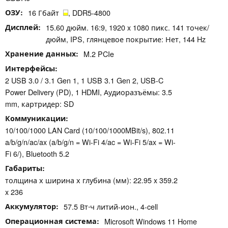
ОЗУ
16 Гбайт
, DDR5-4800
Дисплей
15.60 дюйм. 16:9, 1920 x 1080 пикс. 141 точек/
дюйм, IPS, глянцевое покрытие: Нет, 144 Hz
Хранение данных
M.2 PCIe
Интерфейсы
2 USB 3.0 / 3.1 Gen 1, 1 USB 3.1 Gen 2, USB-C
Power Delivery (PD), 1 HDMI, Аудиоразъёмы: 3.5
mm, картридер: SD
Коммуникации
10/100/1000 LAN Card (10/100/1000MBit/s), 802.11
a/b/g/n/ac/ax (a/b/g/n = Wi-Fi 4/ac = Wi-Fi 5/ax = Wi-
Fi 6/), Bluetooth 5.2
Габариты
толщина х ширина х глубина (мм): 22.95 x 359.2
x 236
Аккумулятор
57.5 Вт⋅ч литий-ион., 4-cell
Операционная система
Microsoft Windows 11 Home