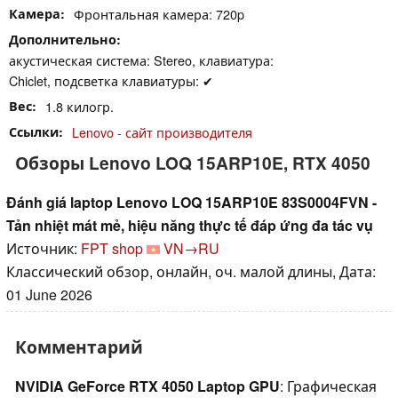
Камера
Фронтальная камера: 720p
Дополнительно
акустическая система: Stereo, клавиатура:
Chiclet, подсветка клавиатуры: ✔
Вес
1.8 килогр.
Ссылки
Lenovo - сайт производителя
Обзоры Lenovo LOQ 15ARP10E, RTX 4050
Đánh giá laptop Lenovo LOQ 15ARP10E 83S0004FVN -
Tản nhiệt mát mẻ, hiệu năng thực tế đáp ứng đa tác vụ
Источник:
FPT shop
VN→RU
Классический обзор, онлайн, оч. малой длины, Дата:
01 June 2026
Комментарий
NVIDIA GeForce RTX 4050 Laptop GPU
: Графическая