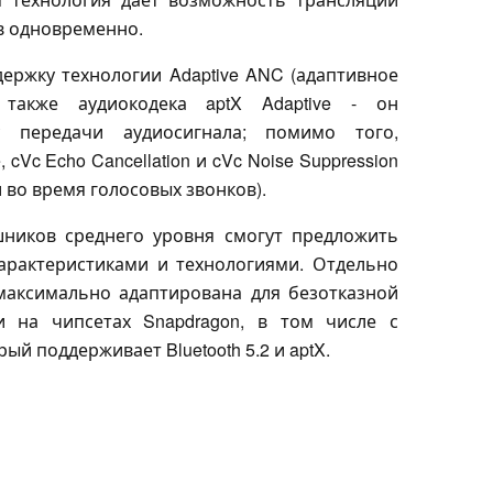
в одновременно.
ержку технологии Adaptive ANC (адаптивное
 также аудиокодека aptX Adaptive - он
у передачи аудиосигнала; помимо того,
cVc Echo Cancellation и cVc Noise Suppression
 во время голосовых звонков).
ников среднего уровня смогут предложить
арактеристиками и технологиями. Отдельно
максимально адаптирована для безотказной
 на чипсетах Snapdragon, в том числе с
орый поддерживает Bluetooth 5.2 и aptX.