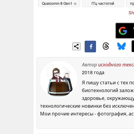
Qualcomm 8 Gen1
ГГц частотой
п
16
главного ядра
November 2021
28 June
Sh
2021
п
Автор
исходного тек
2018 года
Я пишу статьи с тех 
биотехнологий залож
здоровье, окружающую
технологические новинки без исключен
Мои прочие интересы - фотография, ас