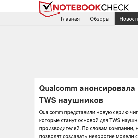
Главная
Обзоры
Новост
Qualcomm анонсировала 
TWS наушников
Qualcomm представили новую серию чи
которые станут основой для TWS науш
производителей. По словам компании, 
позволят создавать недорогие модели 