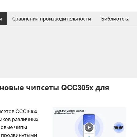
и
Сравнения производительности
Библиотека
новые чипсеты QCC305x для
псетов QCC305x,
ников различных
новые чипы
с продвинутыми