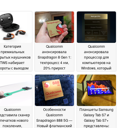
Категория
Qualcomm
Qualcomm
премиальных
анонсировала
анонсировала
крытых наушников
Snapdragon 8 Gen 1:
процессор для
TWS набирает
техпроцесс 4 нм,
компьютеров на
ороты с выходом
20% прирост
Windows, который
yerdynamic VERIO
производительности
составит
200
процессора, 30%
конкуренцию Apple
26 June 2024
улучшение
M1
17 November 2021
энергоэффективности
01 December 2021
Qualcomm
Особенности
Планшеты Samsung
едставила сканер
Qualcomm
Galaxy Tab S7 и
тпечатков нового
Snapdragon 888 5G —
Galaxy Tab S7+
поколения,
Новый флагманский
представлены: