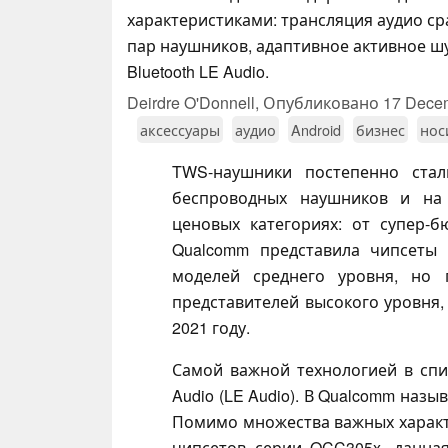
характеристиками: трансляция аудио ср
пар наушников, адаптивное активное 
Bluetooth LE Audio.
Deirdre O'Donnell,
Опубликовано
17 Dece
аксессуары
аудио
Android
бизнес
нос
TWS-наушники постепенно ста
беспроводных наушников и на 
ценовых категориях: от супер-
Qualcomm представила чипсеты
моделей среднего уровня, но
представителей высокого уровня,
2021 году.
Самой важной технологией в списк
Audio (LE Audio). В Qualcomm наз
Помимо множества важных характе
чипсетов серии QCC305x, данна