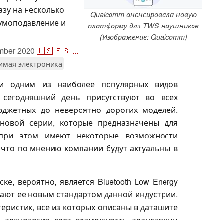
азу на несколько
Qualcomm анонсировала новую
шумоподавление и
платформу для TWS наушников
(Изображение: Qualcomm)
mber 2020
🇺🇸
🇪🇸
...
имая электроника
ли одним из наиболее популярных видов
сегодняшний день присутствуют во всех
бюджетных до невероятно дорогих моделей.
 новой серии, которые предназначены для
 при этом имеют некоторые возможности
 что по мнению компании будут актуальны в
е, вероятно, является Bluetooth Low Energy
ывают ее новым стандартом данной индустрии.
ристик, все из которых описаны в даташите
я технология дает возможность трансляции