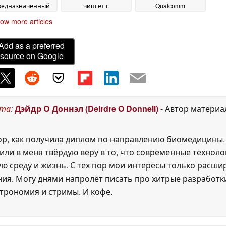
редназначенный
чипсет с
Qualcomm
для гибких
многочисленными
Snapdragon 865+,
ow more articles
смартфонов и
улучшениями
120-Гц дисплеи и
03
ланшетов
беспроводной
12 January
December 2020
режим DeX
Add as a preferred
2021
06 August
source on Google
2020
ста
:
Дэйдр О Доннэл (Deirdre O Donnell)
- Автор матери
пор, как получила диплом по направлению биомедицины.
или в меня твёрдую веру в то, что современные технол
 среду и жизнь. С тех пор мои интересы только расшир
ия. Могу днями напролёт писать про хитрые разработк
трономия и стримы. И кофе.