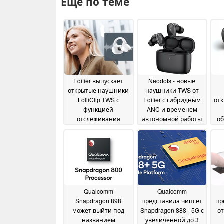
Ещё по теме
Edifier выпускает
Neodots - новые
открытые наушники
наушники TWS от
LolliClip TWS с
Edifier с гибридным
от
функцией
ANC и временем
отслеживания
автономной работы
об
состояния здоровья,
до 17 часов
Be
11 October
Hi-Res музыкой,
2024
пространственным
звуком и
искусственным
шумоподавлением
19 February 2025
Qualcomm
Qualcomm
Snapdragon 898
представила чипсет
пр
может выйти под
Snapdragon 888+ 5G с
о
названием
увеличенной до 3