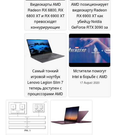
Видеокарты AMD
AMD позиционирует
Radeon RX 6800, RX
видеокарту Radeon
6800 XT и RX 6900 XT
RX 6900 XT как
превосходят
убийцу Nvidia
конкурирующие
GeForce RTX 3090 за
модели Nvidia в
$999
30 October 2020
играх
03 November 2020
Самый тонкий
Мстители помогут
игровой ноутбук
Intel в борьбе с AMD
Lenovo Legion Slim 7
17 August 2020
теперь доступен с
процессорами AMD
Ryzen 4000H
26 October
2020