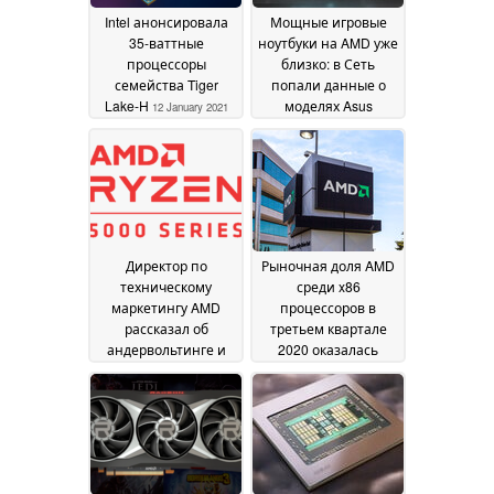
Intel анонсировала
Мощные игровые
35-ваттные
ноутбуки на AMD уже
процессоры
близко: в Сеть
семейства Tiger
попали данные о
Lake-H
моделях Asus
12 January 2021
Zephyrus с
процессорами Ryzen
9 и видеокартами
Nvidia RTX
3000/Quadro RTX
3000
07 December 2020
Директор по
Рыночная доля AMD
техническому
среди x86
маркетингу AMD
процессоров в
рассказал об
третьем квартале
андервольтинге и
2020 оказалась
других особенностях
самой высокой за 13
процессоров Ryzen
лет
06 November 2020
5000
09 November 2020