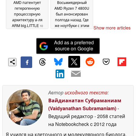
AMD патентует
Восьмиядерный
гетерогенную
AMD Ryzen 7 4800U
процессорную
был анонсирован
архитектуру а-ля
полгода назад. Где
ARM big.LITTLE
же ноутбуки с этим
10
Show more articles
процессором?
August 2020
20 July
2020
Add as a preferred
source on Google
Автор
исходного текста
:
Вайдианатан Субраманиам
(Vaidyanathan Subramaniam)
-
Ведущий редактор
- 2058 статей
на Notebookcheck
c 2012 года
Я учился на клеточного и молекулярного биолога,