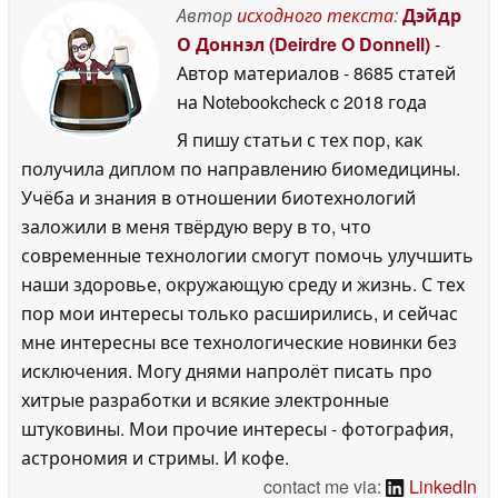
Автор
исходного текста
:
Дэйдр
О Доннэл (Deirdre O Donnell)
-
Автор материалов
- 8685 статей
на Notebookcheck
c 2018 года
Я пишу статьи с тех пор, как
получила диплом по направлению биомедицины.
Учёба и знания в отношении биотехнологий
заложили в меня твёрдую веру в то, что
современные технологии смогут помочь улучшить
наши здоровье, окружающую среду и жизнь. С тех
пор мои интересы только расширились, и сейчас
мне интересны все технологические новинки без
исключения. Могу днями напролёт писать про
хитрые разработки и всякие электронные
штуковины. Мои прочие интересы - фотография,
астрономия и стримы. И кофе.
contact me via:
LinkedIn