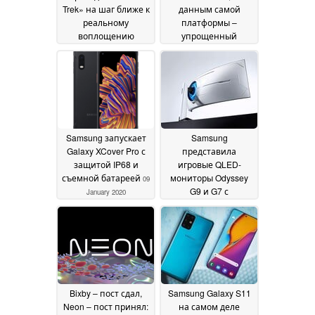
Trek» на шаг ближе к
данным самой
реальному
платформы –
воплощению
упрощенный
благодаря
китайский
09 January
обновлению Google
2020
Translate
29 January 2020
Samsung запускает
Samsung
Galaxy XCover Pro с
представила
защитой IP68 и
игровые QLED-
съемной батареей
мониторы Odyssey
09
G9 и G7 с
January 2020
уникальной
кривизной 1000R
04
January 2020
Bixby – пост сдал,
Samsung Galaxy S11
Neon – пост принял:
на самом деле