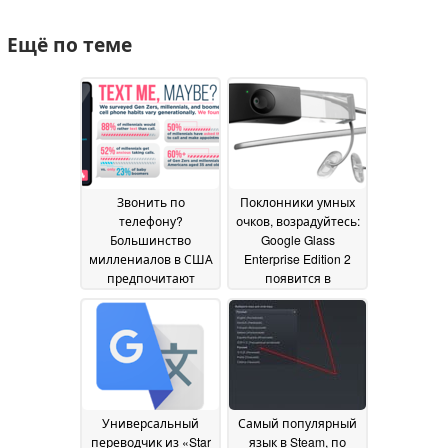
Ещё по теме
Звонить по
Поклонники умных
телефону?
очков, возрадуйтесь:
Большинство
Google Glass
миллениалов в США
Enterprise Edition 2
предпочитают
появится в
текстовые
розничной сети
05
сообщения
31 March
February 2020
2020
Универсальный
Самый популярный
переводчик из «Star
язык в Steam, по