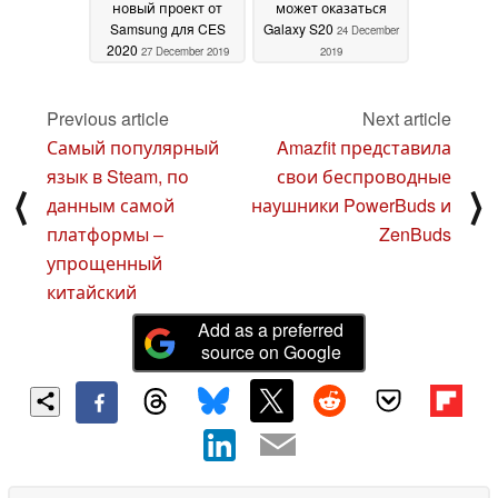
новый проект от
может оказаться
Samsung для CES
Galaxy S20
24 December
2020
27 December 2019
2019
Previous article
Next article
Самый популярный
Amazfit представила
язык в Steam, по
свои беспроводные
⟨
⟩
данным самой
наушники PowerBuds и
платформы –
ZenBuds
упрощенный
китайский
Add as a preferred
source on Google