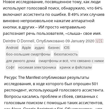
Новое исследование, посвященное тому, как люди
используют голосовой поиск, обнаружило, что 64%
включают ассистента по ошибке. В 49% этих случаев
виновно непроизвольное нажатие аппаратной
кнопки, в других – ИИ просто неправильно
распознает речь пользователя, «слыша» свое имя.
Deirdre O Donnell,
Опубликовано
09 January 2020
🇺🇸
Android
Apple
аудио
бизнес
iOS
боо-оольшие смартфоны
безопасность
для умного дома
смартфоны и всё, что связано с ними
Софт
носимая электроника
кринж и фэйспалм
Ресурс The Manifest опубликовал результаты
исследования, в ходе которого был опрошен 501
респондент, использующий голосового ассистента.
Вопросы касались проблем и сбоев, связанных с
голосовым поиском с помощью таких ассистентов,
как Alexa, Google Assistant и Siri. Обнаружилось, что