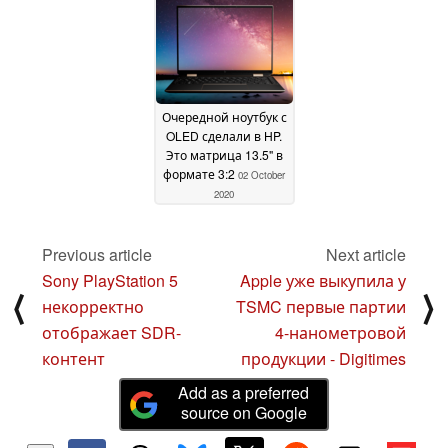
Очередной ноутбук с
OLED сделали в HP.
Это матрица 13.5" в
формате 3:2
02 October
2020
Previous article
Next article
Sony PlayStation 5
Apple уже выкупила у
⟨
⟩
некорректно
TSMC первые партии
отображает SDR-
4-нанометровой
контент
продукции - Digitimes
Add as a preferred
source on Google