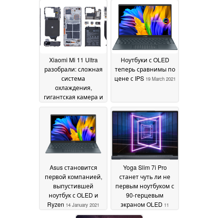
Xiaomi Mi 11 Ultra
Ноутбуки с OLED
разобрали: сложная
теперь сравнимы по
система
цене с IPS
19 March 2021
охлаждения,
гигантская камера и
высокая
ремонтопригодность
03 April 2021
Asus становится
Yoga Slim 7i Pro
первой компанией,
станет чуть ли не
выпустившей
первым ноутбуком с
ноутбук с OLED и
90-герцевым
Ryzen
экраном OLED
14 January 2021
11
January 2021