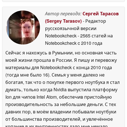
Автор перевода:
Сергей Тарасов
(Sergey Tarasov)
- Редактор
русскоязычной версии
Notebookcheck
- 2565 статей на
Notebookcheck
c 2010 года
Сейчас я нахожусь в Румынии, но основная часть
моей жизни прошла в России. Я пишу и перевожу
материалы для Notebookcheck с конца 2010 года
(тогда мне было 16). Семья у меня далеко не
богатая, так что о покупке первого ноутбука я стал
думать, только когда Nvidia выпустила платформу
Ion для чипов Intel Atom, обеспечив пристойную
производительность за небольшие деньги. С тех
давних пор, в моём владении побывали ноутбуки
от большинства производителей, и увлечённое
копание в их внутренностях дало мне немало.