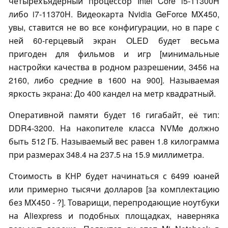
четырёхъядерный процессор Intel Core i5-11300H
либо i7-11370H. Видеокарта Nvidia GeForce MX450,
увы, ставится не во все конфигурации, но в паре с
ней 60-герцевый экран OLED будет весьма
пригоден для фильмов и игр [минимальные
настройки качества в родном разрешении, 3456 на
2160, либо средние в 1600 на 900]. Называемая
яркость экрана: До 400 кандел на метр квадратный.
Оперативной памяти будет 16 гигабайт, её тип:
DDR4-3200. На накопителе класса NVMe должно
быть 512 ГБ. Называемый вес равен 1.8 килограмма
при размерах 348.4 на 237.5 на 15.9 миллиметра.
Стоимость в КНР будет начинаться с 6499 юаней
или примерно тысячи долларов [за комплектацию
без MX450 - ?]. Товарищи, перепродающие ноутбуки
на Aliexpress и подобных площадках, наверняка