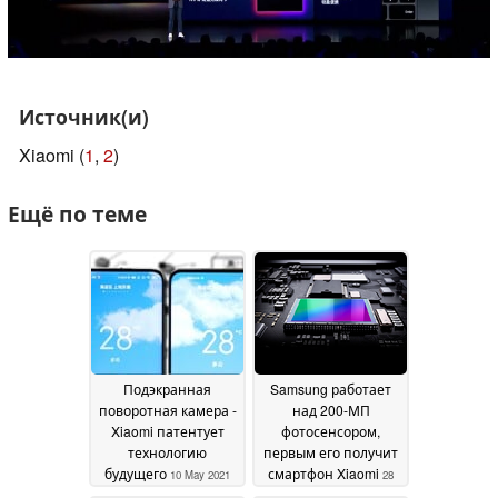
Источник(и)
Xiaomi (
1
,
2
)
Ещё по теме
Подэкранная
Samsung работает
поворотная камера -
над 200-МП
Xiaomi патентует
фотосенсором,
технологию
первым его получит
будущего
смартфон Xiaomi
10 May 2021
28
April 2021