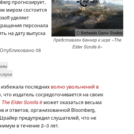
berg прогнозирует,
тым миром состоится
osoft уделяет
окращения персонала
ть на дату выпуска
ⓘ Bethesda Game Studios
Представлен баннер к игре «The
Elder Scrolls 6»
Опубликовано
08
 ним
слухи
у, избежала последних
волно увольнений в
о, что издатель сосредоточивается на своих
а
The Elder Scrolls 6
может оказаться весьма
ов и ответов, организованной Bloomberg,
Шрайер предупредил слушателей, что не
нимум в течение 2–3 лет.