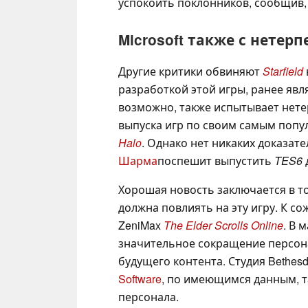
успокоить поклонников, сообщив,
Microsoft также с нете
Другие критики обвиняют
Starfield
разработкой этой игры, ранее явля
возможно, также испытывает нете
выпуска игр по своим самым поп
Halo
. Однако нет никаких доказате
Шарма
поспешит выпустить
TES6
д
Хорошая новость заключается в том
должна повлиять на эту игру. К с
ZeniMax
The Elder Scrolls Online
. В 
значительное сокращение персон
будущего контента. Студия Bethesd
Software
, по имеющимся данным, т
персонала.