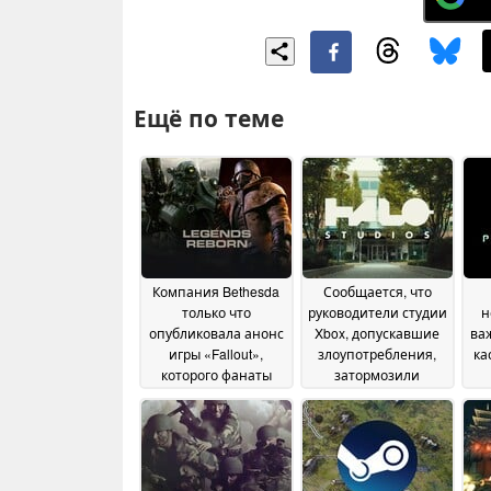
Ещё по теме
Компания Bethesda
Сообщается, что
только что
руководители студии
н
опубликовала анонс
Xbox, допускавшие
ва
игры «Fallout»,
злоупотребления,
ка
которого фанаты
затормозили
ждали более десяти
разработку игры
лет
«Halo: Campaign
18 July 2026
Evolved»
12 July 2026