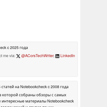
heck
c 2025 года
ct me via:
@ACorsTechWriter
,
LinkedIn
5 статей на Notebookcheck
c 2008 года
в которой собраны обзоры с самых
е интересные материалы Notebookcheck