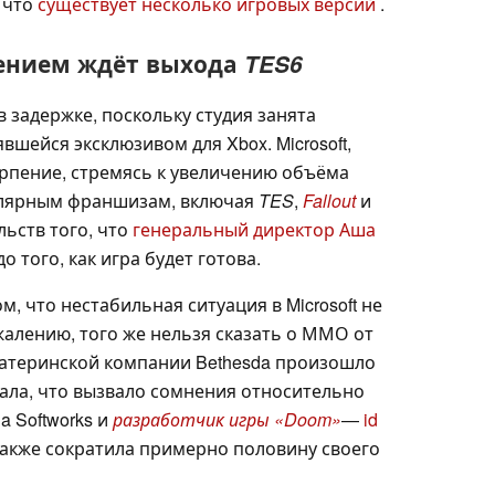
 что
существует несколько игровых версий
.
рпением ждёт выхода
TES6
в задержке, поскольку студия занята
вшейся эксклюзивом для Xbox. Microsoft,
рпение, стремясь к увеличению объёма
улярным франшизам, включая
TES
,
Fallout
и
льств того, что
генеральный директор Аша
о того, как игра будет готова.
, что нестабильная ситуация в Microsoft не
ожалению, того же нельзя сказать о ММО от
материнской компании Bethesda произошло
ала, что вызвало сомнения относительно
a Softworks и
разработчик игры «Doom»
—
id
акже сократила примерно половину своего