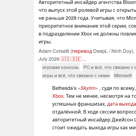
Авторитетный инсайдер агентства Bloom
что выпуск этой ролевой игры с откры
не раньше 2028 года. Учитывая, что Micr
приоритетное внимание этой серии, с
в подразделении Xbox не должны повлия
игры.
Adam Corsetti (
перевод
DeepL / Ninh Duy),
July 2026
🇺🇸
🇩🇪
...
игровая консоль
PC и всё, что связано с
игры и всё, что связано с ними
Microsoft
Bethesda’s
«Skyrim»
, судя по всем
Xbox
. Тем не менее, несмотря на т
успешных франшизах,
дата выход
отдалённой. В ходе сессии вопрос
авторитетный инсайдер Джейсон 
стоит ожидать выхода игры как ми