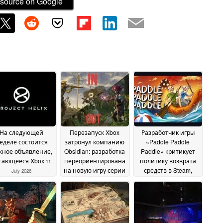
source on Google
На следующей
Перезапуск Xbox
Разработчик игры
еделе состоится
затронул компанию
«Paddle Paddle
жное объявление,
Obsidian: разработка
Paddle» критикует
сающееся Xbox
переориентирована
политику возврата
11
на новую игру серии
средств в Steam,
July 2026
«Fallout» в связи с
ссылаясь на
отменой проекта
злоупотребления
09
«Avowed 2»
09 July 2026
July 2026