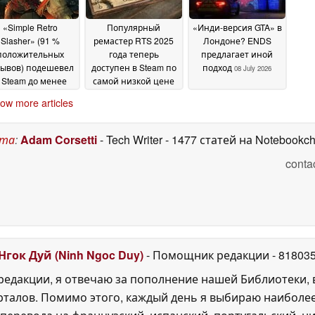
«Simple Retro
Популярный
«Инди-версия GTA» в
Slasher» (91 %
ремастер RTS 2025
Лондоне? ENDS
положительных
года теперь
предлагает иной
зывов) подешевел
доступен в Steam по
подход
08 July 2026
 Steam до менее
самой низкой цене
м 3 долларов
за всю историю
08 July
08 July
ow more articles
2026
2026
ста
:
Adam Corsetti
- Tech Writer
- 1477 статей на Notebookc
conta
Нгок Дуй (Ninh Ngoc Duy)
- Помощник редакции
- 81803
едакции, я отвечаю за пополнение нашей Библиотеки, 
рталов. Помимо этого, каждый день я выбираю наиболе