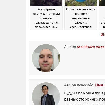
Эта «скрытая
Когда с наследником
жемчужина» среди
происходит
шутеров,
«несчастный
получившая 94 %
случай»:
от
положительных
средневековая
в
отзывов, сейчас
стратегическая игра
че
Sh
доступна в Steam
со скидкой 70 % в
всего за 2,49 доллара
Steam
08 July 2026
08 July 2026
Автор
исходного тек
Автор перевода:
Нин 
Будучи помощником р
разных сторонних по