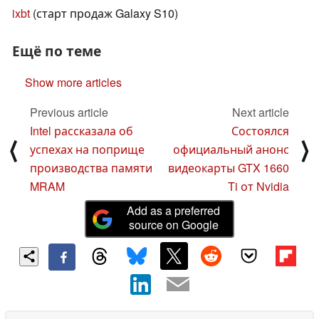
ixbt
(старт продаж Galaxy S10)
Ещё по теме
Show more articles
Previous article
Next article
Intel рассказала об
Состоялся
⟨
⟩
успехах на поприще
официальный анонс
производства памяти
видеокарты GTX 1660
MRAM
Ti от Nvidia
Add as a preferred
source on Google