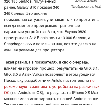
326 185 баллов, полученных
версии Antutu
(Изображение: ixbt)
ранее, Galaxy S10 показал 340
345 баллов. Это вполне
нормальная ситуация, учитывая то, что прототипы
всегда немного проигрывают рыночным
вариантам устройства. А то, что Exynos 9820
проигрывает A12 Bionic почти 13 000 баллов, а
Snapdragon 855 и вовсе – 30 000, вот это далеко не
лучшая реклама для процессора.
Такая разница в показателях, в свою очередь,
влияет на игровой процесс: результаты на GFX 3.1,
GFX 3.0 и Aztek Vulkan позволяют в этом убедится.
Поскольку разработчики Antutu настоятельно
не
рекомендуют сравнивать устройства на различных
ОС
(т.е. Android и iOS), то результаты iPhone XS Max
можно смело игнорировать в нашей Android-гонке.
Тем не менее, в реальной жизни во время игры