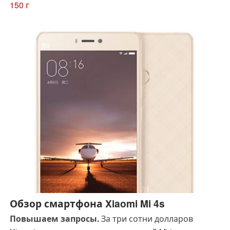
сетчатки глаза и множество интересных функций…
150 г
вряд ли подорвут позиции других флагманов.
Обзор смартфона Xiaomi Mi 4s
Повышаем запросы.
За три сотни долларов