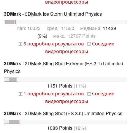
видеопроцессоры
3DMark
- 3DMark Ice Storm Unlimited Physics
min: 10323 сред.: 11550 медиана:
11429
(9%)
макс.: 12767 Points
6 подробных результатов
Соседние
+
+
видеопроцессоры
3DMark
- 3DMark Sling Shot Extreme (ES 3.1) Unlimited
Physics
1151 Points
(11%)
1 подробных результатов
Соседние
+
+
видеопроцессоры
3DMark
- 3DMark Sling Shot (ES 3.0) Unlimited Physics
1083 Points
(12%)