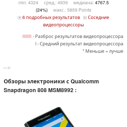
min: 4324 сред.: 4939 медиана:
4767.5
(24%)
макс.: 5859 Points
6 подробных результатов
Соседние
+
+
видеопроцессоры
- Разброс результатов видеопроцессора
- Средний результат видеопроцессора
* Меньше = лучше
v1.35
Обзоры электроники с Qualcomm
Snapdragon 808 MSM8992 :