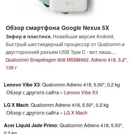
Обзор смартфона Google Nexus 5X
Зефир в пластике.
Новейшая версия Android,
быстрый шестиядерный процессор от Qualcomm и
двусторонний разъем USB Type C - вот лишь
немногое из того, что предлагает новый Nexus 5X.
Qualcomm Snapdragon 808 MSM8992, Adreno 418, 5.2",
Но в отличие от своих предшественников, он
136 г
обойдется ненамного дешевле флагманских
смартфонов конкурентов: разберемся, почему.
Lenovo Vibe X3
: Qualcomm Adreno 418, 5.50", 0.2 kg
Обзор с другого сайта
»
Lenovo Vibe X3
LG X Mach
: Qualcomm Adreno 418, 5.50", 0.2 kg
Обзор с другого сайта
»
LG X Mach
Acer Liquid Jade Primo
: Qualcomm Adreno 418, 5.50",
0.2 kg