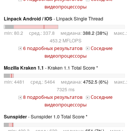
видеопроцессоры
Linpack Android / IOS
- Linpack Single Thread
min: 80.2 сред.: 337.8 медиана:
388.2 (38%)
макс.:
453.2 MFLOPS
6 подробных результатов
Соседние
+
+
видеопроцессоры
Mozilla Kraken 1.1
- Kraken 1.1 Total Score *
min: 4481 сред.: 5464 медиана:
4752.5 (6%)
макс.:
7325 ms
8 подробных результатов
Соседние
+
+
видеопроцессоры
Sunspider
- Sunspider 1.0 Total Score *
min: 400.3 сред.: 639 медиана:
651 (7%)
макс.: