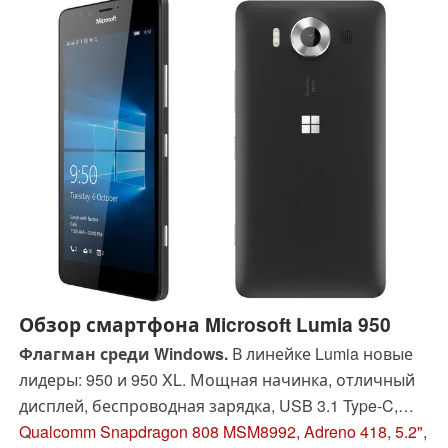
Обзор смартфона Microsoft Lumia 950
Флагман среди Windows.
В линейке Lumia новые
лидеры: 950 и 950 XL. Мощная начинка, отличный
дисплей, беспроводная зарядка, USB 3.1 Type-C,
слот для карты памяти, сменная батарея, сканер
Qualcomm Snapdragon 808 MSM8992, Adreno 418, 5.2",