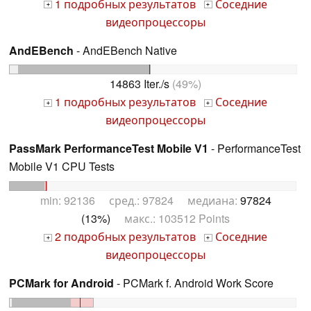
1 подробных результатов
Соседние
+
+
видеопроцессоры
AndEBench
- AndEBench Native
14863 Iter./s
(49%)
1 подробных результатов
Соседние
+
+
видеопроцессоры
PassMark PerformanceTest Mobile V1
- PerformanceTest
Mobile V1 CPU Tests
min: 92136 сред.: 97824 медиана:
97824
(13%)
макс.: 103512 Points
2 подробных результатов
Соседние
+
+
видеопроцессоры
PCMark for Android
- PCMark f. Android Work Score