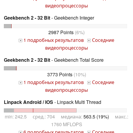
видеопроцессоры
Geekbench 2 - 32 Bit
- Geekbench Integer
2987 Points
(6%)
1 подробных результатов
Соседние
+
+
видеопроцессоры
Geekbench 2 - 32 Bit
- Geekbench Total Score
3773 Points
(10%)
1 подробных результатов
Соседние
+
+
видеопроцессоры
Linpack Android / IOS
- Linpack Multi Thread
min: 242.5 сред.: 704 медиана:
563.5 (19%)
макс.:
1760 MFLOPS
6 подробных результатов
Соседние
+
+