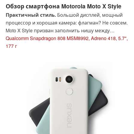
Обзор смартфона Motorola Moto X Style
Практичный стиль.
Большой дисплей, мощный
процессор и хорошая камера: флагман? Не совсем.
Moto X Style призван заполнить нишу между
дорогими топовыми моделями и более
Qualcomm Snapdragon 808 MSM8992, Adreno 418, 5.7",
доступными, но лишенными некоторых полезных
177 г
функций аппаратами среднего класса. Как это
отразится на характеристиках?