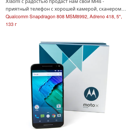
Xiaomi с радостью продаст нам свой Mi4s -
приятный телефон с хорошей камерой, сканером
подушечки пальца, LTE и мощной аппаратной
Qualcomm Snapdragon 808 MSM8992, Adreno 418, 5",
платформой. Подойдёт ли он для ценителей
133 г
самого удобного и современного? Сейчас узнаем.