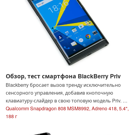
Обзор, тест смартфона BlackBerry Priv
Blackberry бросает вызов тренду исключительно
сенсорного управления, добавив кнопочную
клавиатуру-слайдер в свою топовую модель Priv. В
нашем отчёте рассказываем, насколько успешен
Qualcomm Snapdragon 808 MSM8992, Adreno 418, 5.4",
этот баланс между классикой и современностью и
188 г
что еще может предложить смартфон.