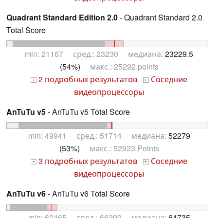
Quadrant Standard Edition 2.0
- Quadrant Standard 2.0
Total Score
min: 21167 сред.: 23230 медиана:
23229.5
(54%)
макс.: 25292 points
2 подробных результатов
Соседние
+
+
видеопроцессоры
AnTuTu v5
- AnTuTu v5 Total Score
min: 49941 сред.: 51714 медиана:
52279
(53%)
макс.: 52923 Points
3 подробных результатов
Соседние
+
+
видеопроцессоры
AnTuTu v6
- AnTuTu v6 Total Score
min: 60465 сред.: 66290 медиана:
64735