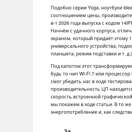
Подобно серии Yoga, ноутбуки Id
соотношением цены, производител
в-1 2026 года выпуска с кодом 14I
Начнём с удачного корпуса, отл
экраном, который придаёт этому 
универсального устройства, подх
планшета, режим подставки и т. д.)
Под капотом этот трансформируем
будь то чип Wi-Fi 7 или процессор P
смог убедить нас в ходе тестиров
производительность ЦП находится
скорость встроенной графической
мы покажем в ходе статьи. В то ж
энергопотребление и, как следств
За