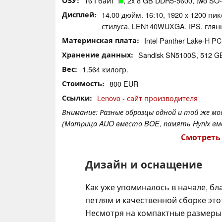
16 Гбайт
, 2x 8 GB DDR5-5600, two SO-D
Дисплей
14.00 дюйм. 16:10, 1920 x 1200 пик
стилуса, LEN140WUXGA, IPS, глян
Материнская плата
Intel Panther Lake-H P
Хранение данных
Sandisk SN5100S, 512 GB
Вес
1.564 килогр.
Стоимость
800 EUR
Ссылки
Lenovo - сайт производителя
Внимание: Разные образцы одной и той же м
(Матрица AUO вместо BOE, память Hynix вме
Смотреть
Дизайн и оснащение
Как уже упоминалось в начале, б
петлям и качественной сборке эт
Несмотря на компактные размеры, 