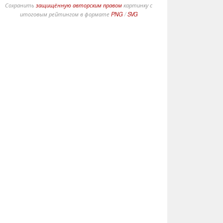
Сохранить
защищённую авторским правом
картинку с
итоговым рейтингом в формате
PNG
/
SVG