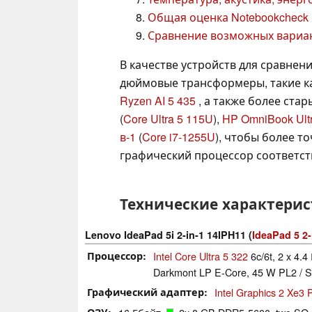
Общая оценка Notebookcheck
Сравнение возможных вариа
В качестве устройств для сравнени
дюймовые трансформеры, такие ка
Ryzen AI 5 435
, а также более стар
(
Core Ultra 5 115U
),
HP OmniBook Ultr
в-1
(
Core i7-1255U
), чтобы более т
графический процессор соответст
Технические характери
Lenovo IdeaPad 5i 2-in-1 14IPH11 (
IdeaPad 5 2
Процессор
Intel Core Ultra 5 322
6c/6t, 2 x 4.4
Darkmont LP E-Core, 45 W PL2 / Sh
Графический адаптер
Intel Graphics 2 Xe3
ОЗУ