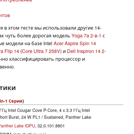
нтов
я в этом тесте мы использовали другие 14-
к чуть более дорогая модель
Yoga 7a 2-в-1
с
ые модели на базе Intel
Acer Aspire Spin 14
a Flip 14
(
Core Ultra 7 258V
) и
Dell Inspiron 14 2-
очно классифицировать процессор и
венно.
стики
-in-1 Серия
)
 ГГц Intel Cougar Cove P-Core, 4 x 3.3 ГГц Intel
ort Burst, 24 W PL1 / Sustained, Panther Lake
 Panther Lake iGPU
, 32.0.101.8801