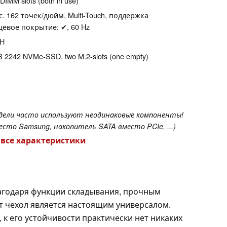
IMM slots (both in use)
с. 162 точек/дюйм, Multi-Touch, поддержка
цевое покрытие: ✔, 60 Hz
CH
 2242 NVMe-SSD, two M.2-slots (one empty)
одели часто используют неодинаковые компоненты!
сто Samsung, накопитель SATA вместо PCIe, ...)
 все характеристики
лагодаря функции складывания, прочным
от чехол является настоящим универсалом.
к его устойчивости практически нет никаких