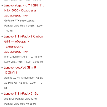
Lenovo Yoga Pro 7 15IPH11,
RTX 5050 - Обзоры и
характеристики
GeForce RTX 5050 Laptop,
Panther Lake Ultra 7 356H, 15.30",
1.59 kg
Lenovo ThinkPad X1 Carbon
G14 — обзоры и
технические
характеристики
Intel Graphics 4 Xe3 PTL, Panther
Lake Ultra 7 355, 14.00", 0.998 kg
Lenovo IdeaPad Slim 5
13Q8Y11
Adreno X2-45, Snapdragon X2 SD
X2 Plus X2P-42-100, 13.30", 1.19
kg
Lenovo ThinkPad X9-15p
Arc B390 Panther Lake iGPU,
Panther Lake Ultra X9 388H,