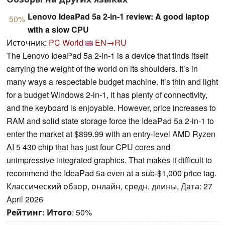
Lenovo IdeaPad 5a 2-in-1 review: A good laptop
50%
with a slow CPU
Источник:
PC World
EN→RU
The Lenovo IdeaPad 5a 2-in-1 is a device that finds itself
carrying the weight of the world on its shoulders. It’s in
many ways a respectable budget machine. It’s thin and light
for a budget Windows 2-in-1, it has plenty of connectivity,
and the keyboard is enjoyable. However, price increases to
RAM and solid state storage force the IdeaPad 5a 2-in-1 to
enter the market at $899.99 with an entry-level AMD Ryzen
AI 5 430 chip that has just four CPU cores and
unimpressive integrated graphics. That makes it difficult to
recommend the IdeaPad 5a even at a sub-$1,000 price tag.
Классический обзор, онлайн, средн. длины, Дата: 27
April 2026
Рейтинг:
Итого
: 50%