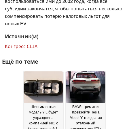
воспользоваться ими до 2032 года, когда все
субсидии закончатся, чтобы попытаться несколько
компенсировать потерю налоговых льгот для
новых EV.
Источник(и)
Конгресс США
Ещё по теме
Шестиместная
BMW стремится
модель Y L будет
превзойти Tesla
упразднена
Model Y, предлагая
компанией NIO с
эталонный
более дешевой 3-
внедорожник iX3 с