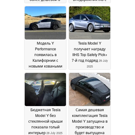
рядной моделью
увеличенным
Onvo L90,
запасом хода и
предлагающей
комфортом Neue
сменные
Klasse
04 August 2025
аккумуляторы
04
August 2025
Модель Y
Tesla Model Y
Performance
получает награду
появилась в
IIHS Top Safety Pick+
Калифорнии с
7-й год подряд
29 July
новыми коваными
2025
дисками Tesla
01
August 2025
Бюджетная Tesla
Самая дешевая
Model Y без
комплектация Tesla
стеклянной крыши
Model Y запущена в
показала голый
производство и
интерьер
будет выпущена
28 July 2025