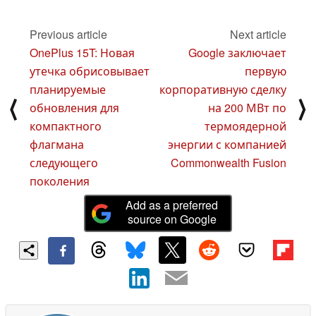
частью и закрытой
обновления для
С-образной стойкой
автомобилей,
находящихся на
Previous article
Next article
19 July 2025
складе
18 July 2025
OnePlus 15T: Новая
Google заключает
утечка обрисовывает
первую
планируемые
корпоративную сделку
⟨
⟩
обновления для
на 200 МВт по
компактного
термоядерной
флагмана
энергии с компанией
следующего
Commonwealth Fusion
поколения
Add as a preferred
source on Google