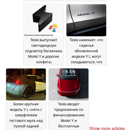
после окончания
срока действия
налоговых льгот
24
July 2025
Tesla выпускает
Tesla намекает, что
светодиодную
сиденья
подсветку багажника
обновленной
Model Y и дорогие
модели Y L могут
конфеты
складываться, что
Supercharged
сделает ее более
Gummies
полезным 3-рядным
23 July 2025
внедорожником с
более емкой
батареей
21 July 2025
Более крупная
Tesla вводит
модель Y L снята с
предложение по
камуфляжем
финансированию
тестового мула над
Model Y и
пухлой задней
бесплатные
Show more articles