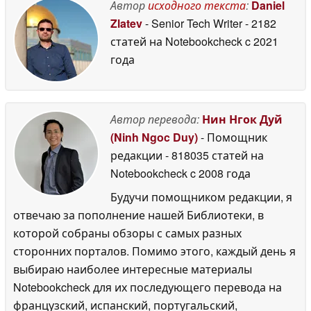
Автор
исходного текста
:
Daniel
Zlatev
- Senior Tech Writer
- 2182
статей на Notebookcheck
c 2021
года
Автор перевода:
Нин Нгок Дуй
(Ninh Ngoc Duy)
- Помощник
редакции
- 818035 статей на
Notebookcheck
c 2008 года
Будучи помощником редакции, я
отвечаю за пополнение нашей Библиотеки, в
которой собраны обзоры с самых разных
сторонних порталов. Помимо этого, каждый день я
выбираю наиболее интересные материалы
Notebookcheck для их последующего перевода на
французский, испанский, португальский,