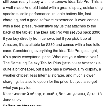
still been really happy with the Lenovo Idea Tab Pro. This is
a well-made Android tablet with a great display, outstanding
speakers, solid performance, reliable battery life, fast
charging, and a good software experience. It even comes
with a free, pressure-sensitive stylus that attaches to the
back of the tablet. The Idea Tab Pro will set you back $390
if you buy directly from Lenovo, but if you pick it up at
Amazon, it’s available for $380 and comes with a free folio
case. Considering everything the Idea Tab Pro gets right,
it’s a pretty exceptional price. What are your alternatives?
The Samsung Galaxy Tab A9 Plus ($219.99 at Amazon) is
quite a bit cheaper, but it also has a lower-quality display, a
weaker chipset, less internal storage, and much slower
charging. It’s a solid option for the price, but you also get
what you pay for.
Классический обзор, онлайн, больш. длины, Дата: 13
June 2025
Рейтинг:
Итого
: 90%