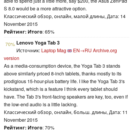
able to spend just a little more, say $200, the Asus ZenPad
S 8.0 would be a more attractive option.
Классический обзор, онлайн, малой длины, Дата: 14
November 2015
Рейтинг:
Итого
: 65%
Lenovo Yoga Tab 3
70%
Источник:
Laptop Mag
EN→RU
Archive.org
version
As a media-consumption device, the Yoga Tab 3 stands
above similarly priced 8-inch tablets, thanks mostly to its
prodigious 15-hour-plus battery life. I like the Yoga Tab 3's
kickstand, which is a feature I think every tablet should
have. The Tab 3's front-facing speakers are key, too, even if
the low-end audio is a little lacking.
Классический обзор, онлайн, больш. длины, Дата: 11
November 2015
Рейтинг:
Итого
: 70%