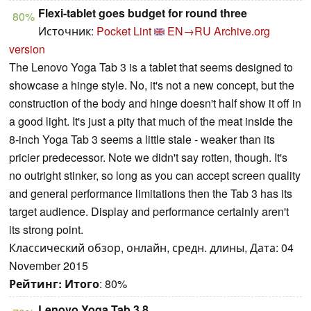
Flexi-tablet goes budget for round three
80%
Источник:
Pocket Lint
EN→RU
Archive.org
version
The Lenovo Yoga Tab 3 is a tablet that seems designed to
showcase a hinge style. No, it's not a new concept, but the
construction of the body and hinge doesn't half show it off in
a good light. It's just a pity that much of the meat inside the
8-inch Yoga Tab 3 seems a little stale - weaker than its
pricier predecessor. Note we didn't say rotten, though. It's
no outright stinker, so long as you can accept screen quality
and general performance limitations then the Tab 3 has its
target audience. Display and performance certainly aren't
its strong point.
Классический обзор, онлайн, средн. длины, Дата: 04
November 2015
Рейтинг:
Итого
: 80%
Lenovo Yoga Tab 3 8