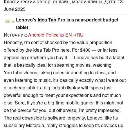
Классический обзор, онлайн, малой длины, Дата: 13
June 2025
Lenovo's Idea Tab Pro is a near-perfect budget
85%
tablet
Источник:
Android Police
EN→RU
Honestly, I'm sort of shocked by the value proposition
offered by the Idea Tab Pro here. For $400 — or far less,
depending on where you buy it — Lenovo has built a tablet
that is basically ideal for streaming movies, watching
YouTube videos, taking notes or doodling in class, and
even listening to music. It's basically exactly what I want out
of a cheap tablet: a big, bright display with specs just
powerful enough to meet your expectations and not much
else. Sure, if you're a big-time mobile gamer, this might not
be the device for you, but otherwise, I'm pretty impressed.
The real downside is software longevity. Lenovo, like its
subsidiary Motorola, really struggles to keep its devices up