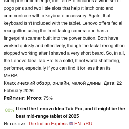
Along the bottom edge, the Tab Pro includes a wide set of
pogo pins and two little slots that help it latch onto and
communicate with a keyboard accessory. Again, that
keyboard isn't included with the tablet. Lenovo offers facial
recognition using the front-facing camera and has a
fingerprint scanner built into the power button. Both have
worked quickly and effectively, though the facial recognition
stopped working after I shaved a very short beard. So, in all,
the Lenovo Idea Tab Pro is a solid, if not world-shattering,
performer, especially if you can find it for less than its
MSRP.
Классический обзор, онлайн, малой длины, Дата: 22
February 2026
Рейтинг:
Итого
: 75%
I tried the Lenovo Idea Tab Pro, and it might be the
80%
best mid-range tablet of 2025
Источник:
The Indian Express
EN→RU