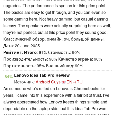
upgrades. The performance is spot on for this price point.
The basics are easy to get through, and you can even so
some gaming here. Not heavy gaming, but casual gaming
is easy. The speakers were actually surprising here as well,
they’re not perfect, but at this price point they sound good.
Классический обзор, онлайн, оч. большой длины,
Дата: 20 June 2025
Рейтинг:
Итого
: 91% Стоимость: 90%
Производительность: 90% Качество экрана: 90%
Портативность: 95% Внешний вид: 90%
Lenovo Idea Tab Pro Review
84%
Источник:
Android Guys
EN→RU
As someone who’s relied on Lenovo’s Chromebooks for
years, I came into this experience with a fair bit of trust. I’ve
always appreciated how Lenovo keeps things simple and
dependable on the laptop side, but this Idea Tab Pro was