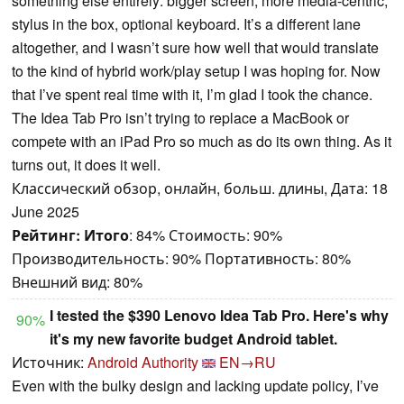
something else entirely: bigger screen, more media-centric,
stylus in the box, optional keyboard. It’s a different lane
altogether, and I wasn’t sure how well that would translate
to the kind of hybrid work/play setup I was hoping for. Now
that I’ve spent real time with it, I’m glad I took the chance.
The Idea Tab Pro isn’t trying to replace a MacBook or
compete with an iPad Pro so much as do its own thing. As it
turns out, it does it well.
Классический обзор, онлайн, больш. длины, Дата: 18
June 2025
Рейтинг:
Итого
: 84% Стоимость: 90%
Производительность: 90% Портативность: 80%
Внешний вид: 80%
I tested the $390 Lenovo Idea Tab Pro. Here's why
90%
it's my new favorite budget Android tablet.
Источник:
Android Authority
EN→RU
Even with the bulky design and lacking update policy, I’ve