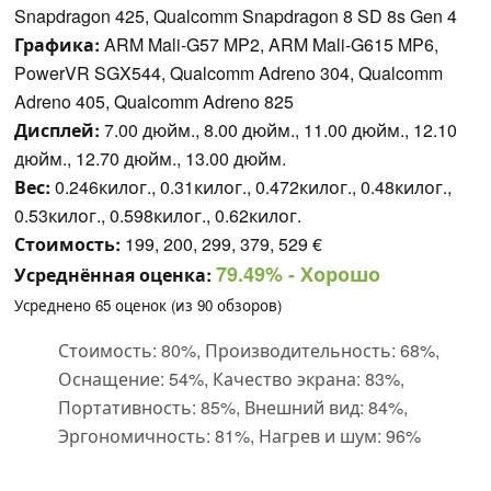
Snapdragon 425, Qualcomm Snapdragon 8 SD 8s Gen 4
Графика:
ARM Mali-G57 MP2, ARM Mali-G615 MP6,
PowerVR SGX544, Qualcomm Adreno 304, Qualcomm
Adreno 405, Qualcomm Adreno 825
Дисплей:
7.00 дюйм., 8.00 дюйм., 11.00 дюйм., 12.10
дюйм., 12.70 дюйм., 13.00 дюйм.
Вес:
0.246килог., 0.31килог., 0.472килог., 0.48килог.,
0.53килог., 0.598килог., 0.62килог.
Стоимость:
199, 200, 299, 379, 529 €
79.49%
- Хорошо
Усреднённая оценка:
Усреднено
65
оценок (из
90
обзоров)
Стоимость: 80%, Производительность: 68%,
Оснащение: 54%, Качество экрана: 83%,
Портативность: 85%, Внешний вид: 84%,
Эргономичность: 81%, Нагрев и шум: 96%