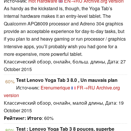
Источник:
Hot Hardware
EN→RU
Archive.org version
As handy as the kickstand is, though, the Yoga Tab’s
internal hardware makes it an entry-level tablet. The
Qualcomm APQ8009 processor and Adreno 304 graphics
provide an acceptable experience for day-to-day tasks, but
if you plan to and heavy gaming or run processor / graphics
intensive apps, you’ll probably wish you had gone for a
more expensive, more powerful tablet.
Классический обзор, онлайн, больш. длины, Дата: 27
October 2015
Test Lenovo Yoga Tab 3 8.0 , Un mauvais plan
60%
Источник:
Erenumerique
FR→RU
Archive.org
version
Классический обзор, онлайн, малой длины, Дата: 19
October 2015
Рейтинг:
Итого
: 60%
Test : Lenovo Yoga Tab 3 8 pouces, superbe
80%