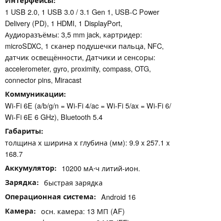
Интерфейсы
1 USB 2.0, 1 USB 3.0 / 3.1 Gen 1, USB-C Power
Delivery (PD), 1 HDMI, 1 DisplayPort,
Аудиоразъёмы: 3,5 mm jack, картридер:
microSDXC, 1 сканер подушечки пальца, NFC,
датчик освещённости, Датчики и сенсоры:
accelerometer, gyro, proximity, compass, OTG,
connector pins, Miracast
Коммуникации
Wi-Fi 6E (a/b/g/n = Wi-Fi 4/ac = Wi-Fi 5/ax = Wi-Fi 6/
Wi-Fi 6E 6 GHz), Bluetooth 5.4
Габариты
толщина х ширина х глубина (мм): 9.9 x 257.1 x
168.7
Аккумулятор
10200 мА⋅ч литий-ион.
Зарядка
быстрая зарядка
Операционная система
Android 16
Камера
осн. камера: 13 МП (AF)