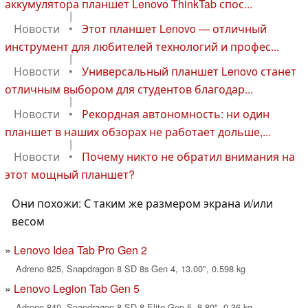
аккумулятора планшет Lenovo ThinkTab спос...
|
Новости
•
Этот планшет Lenovo — отличный
инструмент для любителей технологий и профес...
|
Новости
•
Универсальный планшет Lenovo станет
отличным выбором для студентов благодар...
|
Новости
•
Рекордная автономность: ни один
планшет в наших обзорах не работает дольше,...
|
Новости
•
Почему никто не обратил внимания на
этот мощный планшет?
Они похожи: С таким же размером экрана и/или
весом
Lenovo Idea Tab Pro Gen 2
Adreno 825, Snapdragon 8 SD 8s Gen 4, 13.00", 0.598 kg
Lenovo Legion Tab Gen 5
Adreno 840, Snapdragon 8 SD 8 Elite Gen 5, 8.80", 0.36 kg