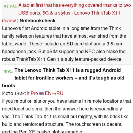
A tablet first that has everything covered thanks to two
81.9%
USB ports, 5G & a stylus - Lenovo ThinkTab X11
review
|
Notebookcheck
Lenovo's first Android tablet in a long time from the Think
family relies on features that have almost vanished from the
tablet world. These include an SD card slot and a 3.5 mm
headphone jack. But eSIM support and NFC also make the
robust ThinkTab X11 Gen 1 a truly feature-packed device.
The Lenovo Think Tab X11 is a rugged Android
90%
tablet for frontline workers – and it's tough as old
boots
Источник:
It Pro
EN→RU
If you're out on site or you have teams in remote locations that
need touchscreens, then the answer here is resoundingly
yes. The Think Tab X11 is small but mighty, with its brick-like
build and reinforced structure. The touchscreen is decent,
and the Pen XE is also highly capable.