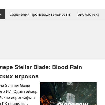
и
Сравнения производительности
Библиотека
ре Stellar Blade: Blood Rain
ских игроков
n на Summer Game
ого ИИ. Один геймер
айские иероглифы в
на ПК появились