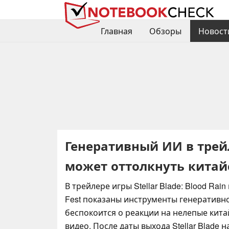
Главная
Обзоры
Новост
Генеративный ИИ в трейле
может оттолкнуть китай
В трейлере игры Stellar Blade: Blood Rai
Fest показаны инструменты генеративн
беспокоится о реакции на нелепые кит
видео. После даты выхода Stellar Blade 