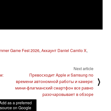
Summer Game Fest 2026
,
Аккаунт Daniel Camilo X
,
Next article
м:
Превосходит Apple и Samsung по
⟩
времени автономной работы и камере:
мини-флагманский смартфон все равно
разочаровывает в обзоре
Add as a preferred
source on Google