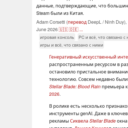
данные, подтверждающие, что большин
Steam были из Китая.
Adam Corsetti (
перевод
DeepL / Ninh Duy),
June 2026
🇺🇸
🇩🇪
...
игровая консоль
PC и всё, что связано с
игры и всё, что связано с ними
Генеративный искусственный инте
распространенным ресурсом в разр
остановило пристальное внимание 
технологию. Совсем недавно были
Stellar Blade: Blood Rain
премьера к
2026
.
В ролике есть несколько признаков
инструменты genAI. Даже в ключе
рекламы
Сиквела
Stellar Blade
окна