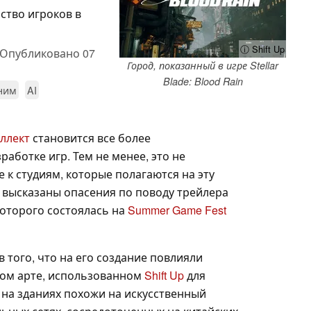
ство игроков в
ⓘ Shift Up
Опубликовано
07
Город, показанный в игре Stellar
Blade: Blood Rain
 ним
AI
ллект
становится все более
аботке игр. Тем не менее, это не
к студиям, которые полагаются на эту
 высказаны опасения по поводу трейлера
оторого состоялась на
Summer Game Fest
 того, что на его создание повлияли
вом арте, использованном
Shift Up
для
 на зданиях похожи на искусственный