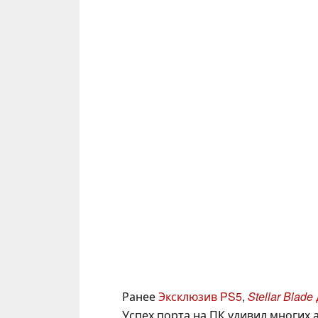
Ранее
Эксклюзив PS5
,
Stellar Blade
Успех порта на ПК удивил многих 