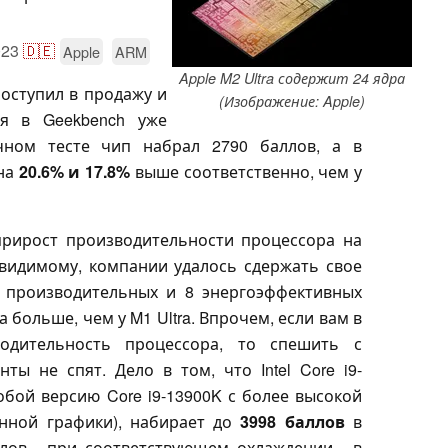
023
🇩🇪
Apple
ARM
Apple M2 Ultra содержит 24 ядра
 поступил в продажу и
(Изображение: Apple)
ия в Geekbench уже
чном тесте чип набрал 2790 баллов, а в
 на
20.6% и 17.8%
выше соответственно, чем у
прирост производительности процессора на
-видимому, компании удалось сдержать свое
16 производительных и 8 энергоэффективных
а больше, чем у M1 Ultra. Впрочем, если вам в
одительность процессора, то спешить с
ты не спят. Дело в том, что Intel Core i9-
обой версию Core i9-13900K с более высокой
енной графики), набирает до
3998 баллов
в
лов - при соответствующем охлаждении - в