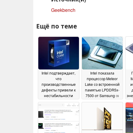
Geekbench
Ещё по теме
Intel подтверждает,
Intel показала
П
что
процессор Meteor
M
производственные
Lake со встроенной
и
дефекты привели к
памятью LPDDR5x-
нестабильности
7500 от Samsung
эн
09
некоторых
September 2023
процессоров 13-го
поколения Raptor
Lake
24 July 2024