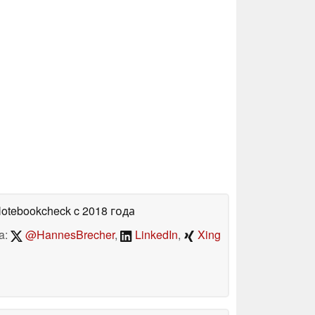
Notebookcheck
c 2018 года
a:
@HannesBrecher
,
LinkedIn
,
Xing