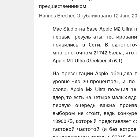
предшественником
Hannes Brecher,
Опубликовано
12 June 2
Mac Studio на базе Apple M2 Ultra
первые результаты тестирован
появились в Сети. В однопото
многопоточном 21742 балла, что
Apple M1 Ultra (Geekbench 6.1).
На презентации Apple обещала 
уровне «до 20 процентов», и, по
слово. Apple M2 Ultra получил 
ядер, то есть на четыре малых ядр
первую очередь важна произв
выбором не стоит, ведь конкурен
13900KS, который представляет с
тактовой частотой (и без встро
однопоточном тесте и 29015 бал