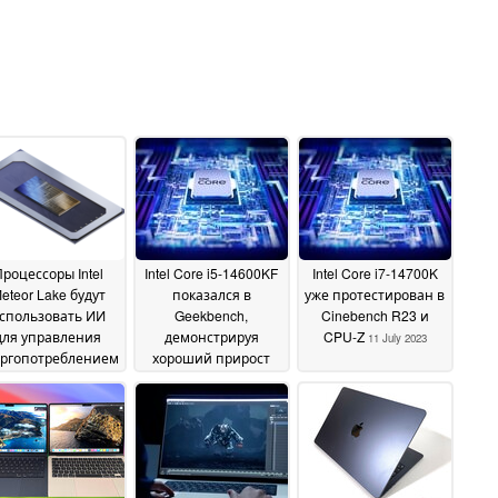
роцессоры Intel
Intel Core i5-14600KF
Intel Core i7-14700K
eteor Lake будут
показался в
уже протестирован в
спользовать ИИ
Geekbench,
Cinebench R23 и
для управления
демонстрируя
CPU-Z
11 July 2023
ергопотреблением
хороший прирост
производительности
31 August 2023
по сравнению с Core
i5-13600KF
12 August
2023