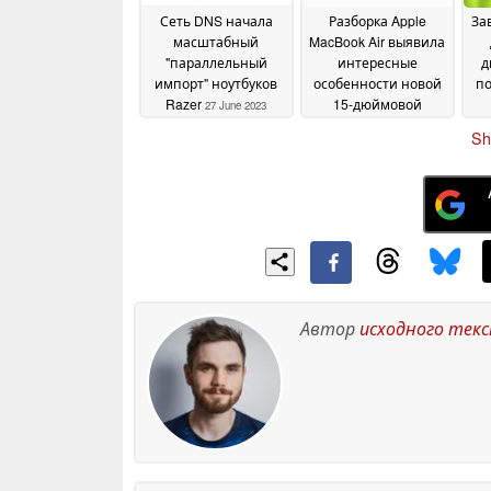
Сеть DNS начала
Разборка Apple
За
масштабный
MacBook Air выявила
"параллельный
интересные
д
импорт" ноутбуков
особенности новой
п
Razer
15-дюймовой
27 June 2023
модели
14 June 2023
Sh
Автор
исходного тек