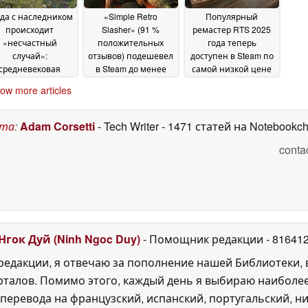
гда с наследником
«Simple Retro
Популярный
происходит
Slasher» (91 %
ремастер RTS 2025
«несчастный
положительных
года теперь
случай»:
отзывов) подешевел
доступен в Steam по
средневековая
в Steam до менее
самой низкой цене
ратегическая игра
чем 3 долларов
за всю историю
08 July
08 July
ow more articles
о скидкой 70 % в
2026
2026
Steam
08 July 2026
ста
:
Adam Corsetti
- Tech Writer
- 1471 статей на Notebookc
conta
Нгок Дуй (Ninh Ngoc Duy)
- Помощник редакции
- 81641
едакции, я отвечаю за пополнение нашей Библиотеки, 
рталов. Помимо этого, каждый день я выбираю наиболе
перевода на французский, испанский, португальский, ни