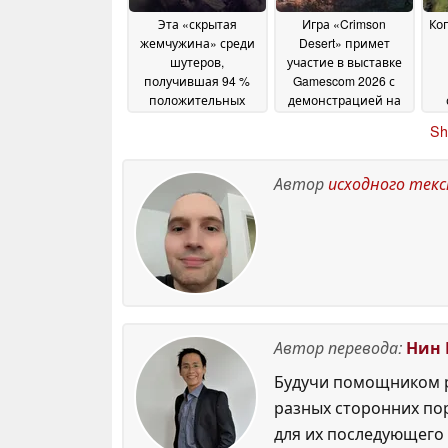
Эта «скрытая
Игра «Crimson
Ко
жемчужина» среди
Desert» примет
шутеров,
участие в выставке
получившая 94 %
Gamescom 2026 с
положительных
демонстрацией на
отзывов, сейчас
мониторах Samsung
ст
Sh
доступна в Steam
с разрешением 6K
с
08
всего за 2,49 доллара
July 2026
08 July 2026
Автор
исходного тек
Автор перевода:
Нин 
Будучи помощником р
разных сторонних по
для их последующего 