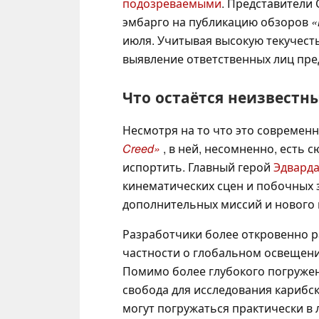
подозреваемыми
. Представители
эмбарго на публикацию обзоров
«
июля. Учитывая высокую текучесть
выявление ответственных лиц пре
Что остаётся неизвестн
Несмотря на то что это современ
Creed»
, в ней, несомненно, есть
испортить. Главный герой
Эдварда
кинематических сцен и побочных з
дополнительных миссий и нового 
Разработчики более откровенно р
частности о глобальном освещени
Помимо более глубокого погружен
свобода для исследования карибск
могут погружаться практически в 