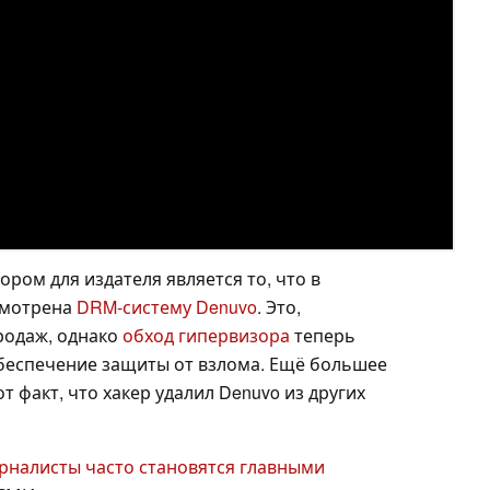
ом для издателя является то, что в
смотрена
DRM-систему Denuvo
. Это,
родаж, однако
обход гипервизора
теперь
беспечение защиты от взлома. Ещё большее
т факт, что хакер удалил Denuvo из других
рналисты часто становятся главными