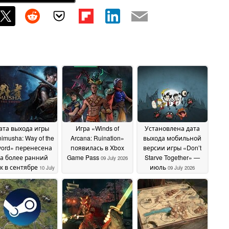
ата выхода игры
Игра «Winds of
Установлена дата
imusha: Way of the
Arcana: Ruination»
выхода мобильной
ord» перенесена
появилась в Xbox
версии игры «Don’t
а более ранний
Game Pass
Starve Together» —
09 July 2026
к в сентябре
июль
10 July
09 July 2026
2026