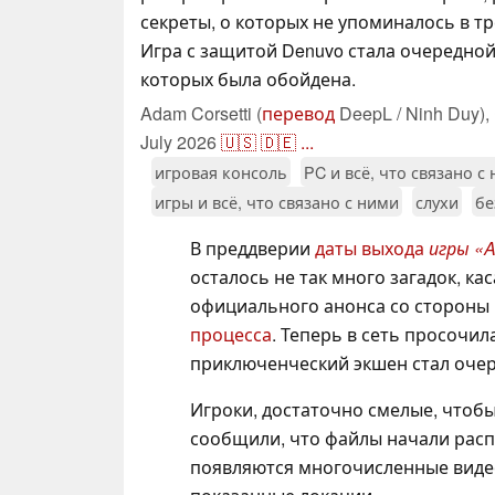
секреты, о которых не упоминалось в тре
Игра с защитой Denuvo стала очередной 
которых была обойдена.
Adam Corsetti (
перевод
DeepL / Ninh Duy),
July 2026
🇺🇸
🇩🇪
...
игровая консоль
PC и всё, что связано с
игры и всё, что связано с ними
слухи
бе
В преддверии
даты выхода
игры «A
осталось не так много загадок, к
официального анонса со стороны 
процесса
. Теперь в сеть просочи
приключенческий экшен стал оче
Игроки, достаточно смелые, чтоб
сообщили, что файлы начали распр
появляются многочисленные виде