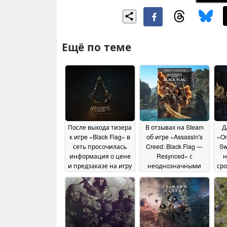
Ещё по теме
После выхода тизера
В отзывах на Steam
Д
к игре «Black Flag» в
об игре «Assassin's
«On
сеть просочилась
Creed: Black Flag —
Sw
информация о цене
Resynced» с
н
и предзаказе на игру
неоднозначными
сро
«Assassin's Creed:
оценками резко
Codename Hexe»
критикуются
15
микротранзакции
July 2026
10
July 2026