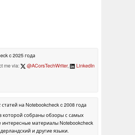
heck
c 2025 года
ct me via:
@ACorsTechWriter
,
LinkedIn
2 статей на Notebookcheck
c 2008 года
в которой собраны обзоры с самых
е интересные материалы Notebookcheck
дерландский и другие языки.