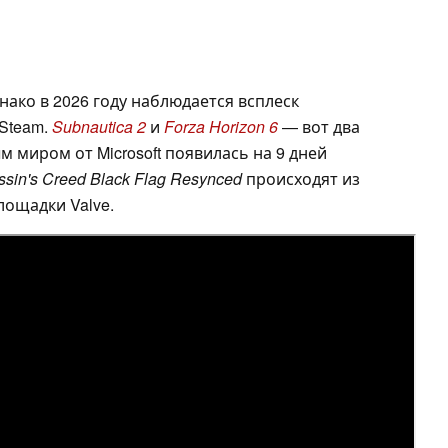
нако в 2026 году наблюдается всплеск
Steam.
Subnautica 2
и
Forza Horizon 6
— вот два
м миром от Microsoft появилась на 9 дней
ssin's Creed Black Flag Resynced
происходят из
площадки Valve.