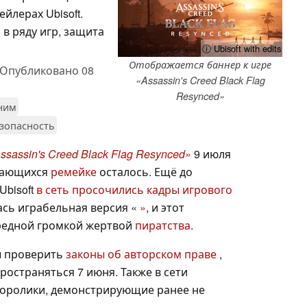
йлерах Ubisoft.
в ряду игр, защита
ⓘ Ubisoft with edits
Отображается баннер к игре
Опубликовано
08
«Assassin's Creed Black Flag
Resynced»
 ним
зопасность
ssassin's Creed Black Flag Resynced»
9 июля
асающихся
ремейке
осталось. Ещё до
Ubisoft
в сеть просочились кадры игрового
лась играбельная версия «
»
, и этот
редной громкой жертвой
пиратства
.
ы проверить
законы об авторском праве
,
остраняться 7 июня. Также в сети
оролики, демонстрирующие ранее не