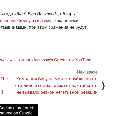
 выхода
«Black Flag Resynced»
, обзоры,
вленную боевую систему
. Поклонники
 отзывчивыми, при этом сражения не будут
ах»
, «
» — канал «Assassin's Creed» на YouTube
Next article
 The
Компания Sony не может опубликовать
⟩
что-либо в социальных сетях, чтобы это
ой
не вызвало резкой негативной реакции
Add as a preferred
source on Google