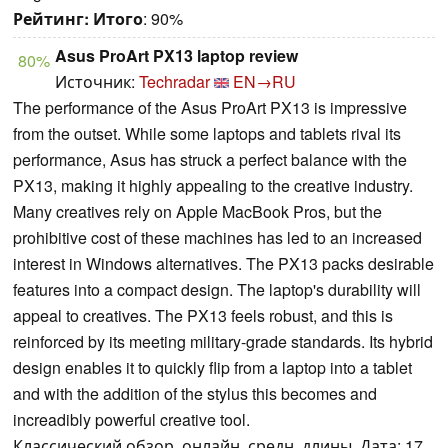
Рейтинг:
Итого
: 90%
Asus ProArt PX13 laptop review
80%
Источник:
Techradar
EN→RU
The performance of the Asus ProArt PX13 is impressive
from the outset. While some laptops and tablets rival its
performance, Asus has struck a perfect balance with the
PX13, making it highly appealing to the creative industry.
Many creatives rely on Apple MacBook Pros, but the
prohibitive cost of these machines has led to an increased
interest in Windows alternatives. The PX13 packs desirable
features into a compact design. The laptop's durability will
appeal to creatives. The PX13 feels robust, and this is
reinforced by its meeting military-grade standards. Its hybrid
design enables it to quickly flip from a laptop into a tablet
and with the addition of the stylus this becomes and
increadibly powerful creative tool.
Классический обзор, онлайн, средн. длины, Дата: 17