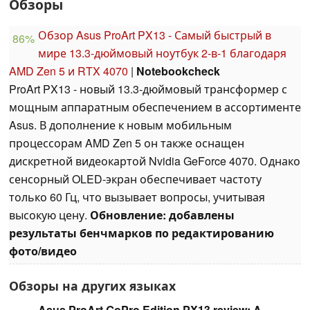
Обзоры
Обзор Asus ProArt PX13 - Самый быстрый в
86%
мире 13.3-дюймовый ноутбук 2-в-1 благодаря
AMD Zen 5 и RTX 4070
|
Notebookcheck
ProArt PX13 - новый 13.3-дюймовый трансформер с
мощным аппаратным обеспечением в ассортименте
Asus. В дополнение к новым мобильным
процессорам AMD Zen 5 он также оснащен
дискретной видеокартой Nvidia GeForce 4070. Однако
сенсорный OLED-экран обеспечивает частоту
только 60 Гц, что вызывает вопросы, учитывая
высокую цену.
Обновление: добавлены
результаты бенчмарков по редактированию
фото/видео
Обзоры на других языках
Asus ProArt GoPro Edition PX13 review: A