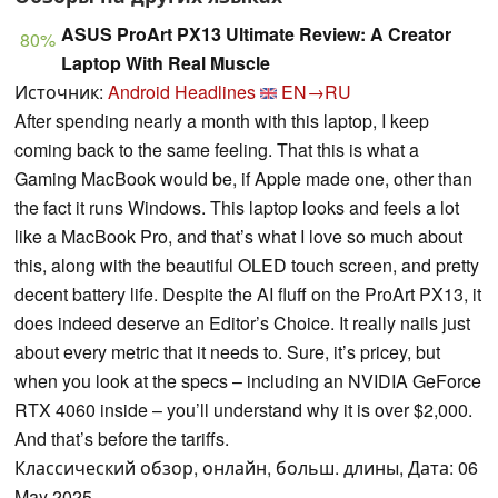
ASUS ProArt PX13 Ultimate Review: A Creator
80%
Laptop With Real Muscle
Источник:
Android Headlines
EN→RU
After spending nearly a month with this laptop, I keep
coming back to the same feeling. That this is what a
Gaming MacBook would be, if Apple made one, other than
the fact it runs Windows. This laptop looks and feels a lot
like a MacBook Pro, and that’s what I love so much about
this, along with the beautiful OLED touch screen, and pretty
decent battery life. Despite the AI fluff on the ProArt PX13, it
does indeed deserve an Editor’s Choice. It really nails just
about every metric that it needs to. Sure, it’s pricey, but
when you look at the specs – including an NVIDIA GeForce
RTX 4060 inside – you’ll understand why it is over $2,000.
And that’s before the tariffs.
Классический обзор, онлайн, больш. длины, Дата: 06
May 2025