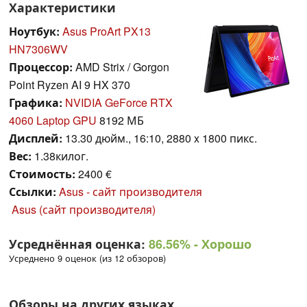
Характеристики
Ноутбук:
Asus ProArt PX13
HN7306WV
Процессор:
AMD Strix / Gorgon
Point Ryzen AI 9 HX 370
Графика:
NVIDIA GeForce RTX
4060 Laptop GPU
8192 МБ
Дисплей:
13.30 дюйм., 16:10, 2880 x 1800 пикс.
Вес:
1.38килог.
Стоимость:
2400 €
Ссылки:
Asus - сайт производителя
Asus (сайт производителя)
Усреднённая оценка:
86.56%
- Хорошо
Усреднено 9 оценок (из 12 обзоров)
Обзоры на других языках