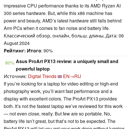
impressive CPU performance thanks to its AMD Ryzen AI
300 series hardware. But, while this x86 machine has
power and beauty, AMD’s latest hardware still falls behind
Arm PCs when it comes to fan noise and battery life.
Классический обзор, онлайн, больш. длины, Дата: 06
August 2024
Рейтинг:
Итого
: 90%
Asus ProArt PX13 review: a uniquely small and
80%
powerful laptop
Источник:
Digital Trends
EN→RU
If you’re looking for a laptop for video editing or high-end
photography work, you’ll want fast performance and a
display with excellent colors. The ProArt PX13 provides
both. It’s not the fastest laptop we’ve reviewed for this work
— not even close, really. But few are so portable. No,
battery life isn’t great, but that’s not to be expected. The
ProArt PX13 will let you get your work done without lugging