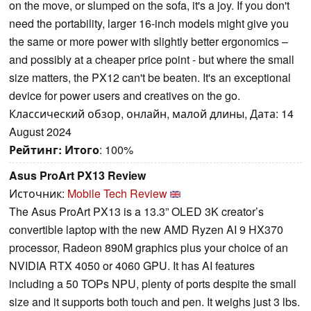
on the move, or slumped on the sofa, it's a joy. If you don't
need the portability, larger 16-inch models might give you
the same or more power with slightly better ergonomics –
and possibly at a cheaper price point - but where the small
size matters, the PX12 can't be beaten. It's an exceptional
device for power users and creatives on the go.
Классический обзор, онлайн, малой длины, Дата: 14
August 2024
Рейтинг:
Итого
: 100%
Asus ProArt PX13 Review
Источник:
Mobile Tech Review
The Asus ProArt PX13 is a 13.3” OLED 3K creator’s
convertible laptop with the new AMD Ryzen AI 9 HX370
processor, Radeon 890M graphics plus your choice of an
NVIDIA RTX 4050 or 4060 GPU. It has AI features
including a 50 TOPs NPU, plenty of ports despite the small
size and it supports both touch and pen. It weighs just 3 lbs.