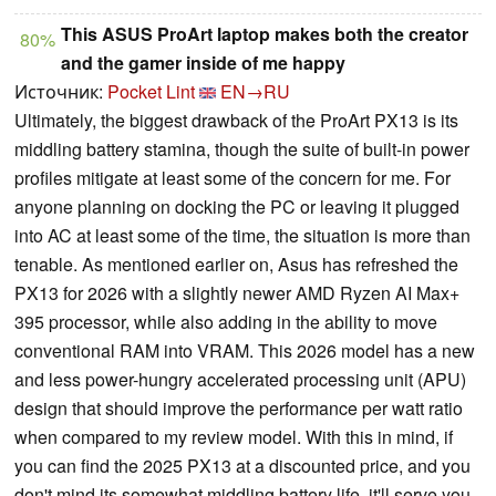
This ASUS ProArt laptop makes both the creator
80%
and the gamer inside of me happy
Источник:
Pocket Lint
EN→RU
Ultimately, the biggest drawback of the ProArt PX13 is its
middling battery stamina, though the suite of built-in power
profiles mitigate at least some of the concern for me. For
anyone planning on docking the PC or leaving it plugged
into AC at least some of the time, the situation is more than
tenable. As mentioned earlier on, Asus has refreshed the
PX13 for 2026 with a slightly newer AMD Ryzen AI Max+
395 processor, while also adding in the ability to move
conventional RAM into VRAM. This 2026 model has a new
and less power-hungry accelerated processing unit (APU)
design that should improve the performance per watt ratio
when compared to my review model. With this in mind, if
you can find the 2025 PX13 at a discounted price, and you
don't mind its somewhat middling battery life, it'll serve you