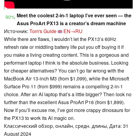
Meet the coolest 2-in-1 laptop I’ve ever seen — the
90%
Asus ProArt PX13 is a creator’s dream machine
Источник:
Tom's Guide
EN→RU
While there are flaws, I wouldn’t let the PX13’s 60Hz
refresh rate or middling battery life put you off buying it if
you make a living creating content. This is a gorgeous and
performant laptop I think is the absolute business. Looking
for cheaper alternatives? You can’t go far wrong with the
MacBook Air 13-inch M3 (from $1,099), while the Microsoft
Surface Pro 11 (from $999) remains a compelling 2-in-1
choice. After an AI laptop that’s a little bigger? Then look no
further than the excellent Asus ProArt P16 (from $1,899).
Now if you’ll excuse me, I’ve got more crappy dinosaurs for
the PX13 to work its AI magic on.
Классический обзор, онлайн, средн. длины, Дата: 31
August 2024