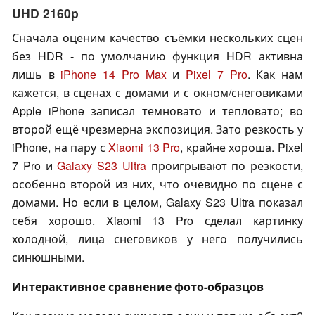
UHD 2160p
Сначала оценим качество съёмки нескольких сцен
без HDR - по умолчанию функция HDR активна
лишь в
iPhone 14 Pro Max
и
Pixel 7 Pro
. Как нам
кажется, в сценах с домами и с окном/снеговиками
Apple iPhone записал темновато и тепловато; во
второй ещё чрезмерна экспозиция. Зато резкость у
iPhone, на пару с
Xiaomi 13 Pro
, крайне хороша. Pixel
7 Pro и
Galaxy S23 Ultra
проигрывают по резкости,
особенно второй из них, что очевидно по сцене с
домами. Но если в целом, Galaxy S23 Ultra показал
себя хорошо. Xiaomi 13 Pro сделал картинку
холодной, лица снеговиков у него получились
синюшными.
Интерактивное сравнение фото-образцов