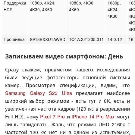
Поддержка
1080p, 4K24,
1080p, 4K30,
1080p,
10
HDR
4K30, 4K60
4K60
4K24,
4K
4K30
4K
4K
4K
Прошивка
S918BXXU1AWBD
TQ1A.221205.011
14.0.12
16.
Записываем видео смартфоном: День
Сразу скажем, предметом нашего исследования
были ведущие фотосенсоры основной системы
камер. Просмотрев спецификации, видим, что
Samsung Galaxy S23 Ultra
предлагает наиболее
широкий выбор режимов - есть тут и 8K, есть и
увеличенная частота кадров (120 к/с в разрешении
Full HD), чему
Pixel 7 Pro
и
iPhone 14 Pro Max
могут
лишь завидовать. Жаль, что режима UHD 2160p с
частотой 120 к/с нет ни в одном из испытуемых,