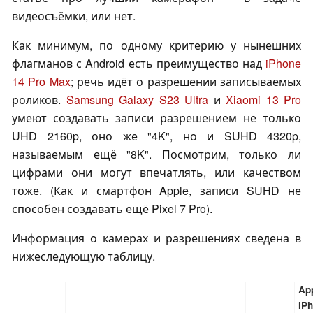
видеосъёмки, или нет.
Как минимум, по одному критерию у нынешних
флагманов с Android есть преимущество над
iPhone
14 Pro Max
; речь идёт о разрешении записываемых
роликов.
Samsung Galaxy S23 Ultra
и
Xiaomi 13 Pro
умеют создавать записи разрешением не только
UHD 2160p, оно же "4K", но и SUHD 4320p,
называемым ещё "8K". Посмотрим, только ли
цифрами они могут впечатлять, или качеством
тоже. (Как и смартфон Apple, записи SUHD не
способен создавать ещё Pixel 7 Pro).
Информация о камерах и разрешениях сведена в
нижеследующую таблицу.
Ap
iP