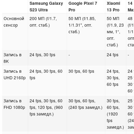
Samsung Galaxy
Google Pixel 7
Xiaomi
14
S23 Ultra
Pro
13 Pro
Ma
Основной
200 МП (f/1.7,
50 МП (f/1.85,
50 МП
48
сенсор
опт. стаб.)
1/1.31", опт.
(f/1.9, 23
(f/
стаб.)
мм, 1“,
1/1
опт.
опт
стаб.)
ста
Запись в
24 fps, 30 fps
-
24 fps
-
8K
Запись в
24 fps, 30 fps, 60
30 fps, 60 fps
24 fps,
24 
UHD 2160p
fps
30 fps,
25 
60 fps
30 
60 
Запись в
24 fps, 30 fps, 60
30 fps, 60 fps,
30 fps,
25 
FHD 1080p
fps, 120 fps, (960
(240 fps замедл.)
60 fps,
30 
fps замедл.)
(1920
60 
fps
(24
замедл.)
за