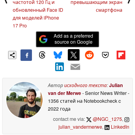
частотой 120 Гц и
превышающим экран
обновленный Face ID
смартфона
для моделей iPhone
17 Pro
Add as a preferred
source on Google
Автор
исходного текста
:
Julian
van der Merwe
- Senior News Writer
-
1356 статей на Notebookcheck
c
2022 года
contact me via:
@NGC_1275
,
julian_vandermerwe
,
LinkedIn