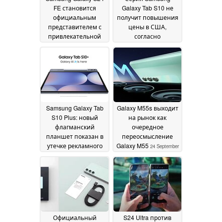
FE становится
Galaxy Tab S10 не
официальным
получит повышения
представителем с
цены в США,
привлекательной
согласно
акцией на старте
официальному
продаж
листингу
26 September
26 September
2024
2024
Samsung Galaxy Tab
Galaxy M55s выходит
S10 Plus: новый
на рынок как
флагманский
очередное
планшет показан в
переосмысление
утечке рекламного
Galaxy M55
24 September
видеоролика
25
2024
September 2024
Официальный
S24 Ultra против