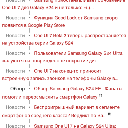
One UI 7 для Galaxy S24 и не только: Ещ...
|
Новости
•
Функция Good Lock от Samsung скоро
появится в Google Play Store
|
Новости
•
One UI 7 Beta 2 теперь распространяется
на устройства серии Galaxy S24
|
Новости
•
Пользователи Samsung Galaxy S24 Ultra
жалуются на поврежденное покрытие дис...
|
Новости
•
One UI 7 наконец-то приносит
встроенную запись звонков на телефоны Galaxy в...
|
Обзор
•
Обзор Samsung Galaxy S24 FE - Фанаты
#1
помогли переосмыслить смартфон Galaxy
|
Новости
•
Беспроигрышный вариант в сегменте
#1
смартфонов среднего класса? Вердикт по Sa...
|
Новости
•
Samsung One UI 7 на Galaxy S24 Ultra: