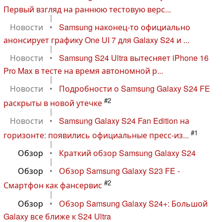
Первый взгляд на раннюю тестовую верс...
|
Новости
•
Samsung наконец-то официально
анонсирует графику One UI 7 для Galaxy S24 и ...
|
Новости
•
Samsung S24 Ultra вытесняет iPhone 16
Pro Max в тесте на время автономной р...
|
Новости
•
Подробности о Samsung Galaxy S24 FE
#2
раскрыты в новой утечке
|
Новости
•
Samsung Galaxy S24 Fan Edition на
#1
горизонте: появились официальные пресс-из...
|
Обзор
•
Краткий обзор Samsung Galaxy S24
|
Обзор
•
Обзор Samsung Galaxy S23 FE -
#2
Смартфон как фансервис
|
Обзор
•
Обзор Samsung Galaxy S24+: Большой
Galaxy все ближе к S24 Ultra