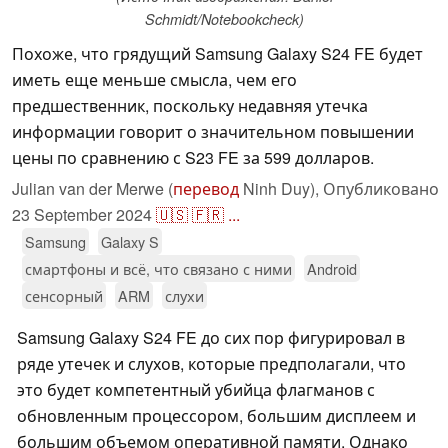
Schmidt/Notebookcheck)
Похоже, что грядущий Samsung Galaxy S24 FE будет
иметь еще меньше смысла, чем его
предшественник, поскольку недавняя утечка
информации говорит о значительном повышении
цены по сравнению с S23 FE за 599 долларов.
Julian van der Merwe (
перевод
Ninh Duy),
Опубликовано
23 September 2024
🇺🇸
🇫🇷
...
Samsung
Galaxy S
смартфоны и всё, что связано с ними
Android
сенсорный
ARM
слухи
Samsung Galaxy S24 FE до сих пор фигурировал в
ряде утечек и слухов, которые предполагали, что
это будет компетентный убийца флагманов с
обновленным процессором, большим дисплеем и
большим объемом оперативной памяти. Однако