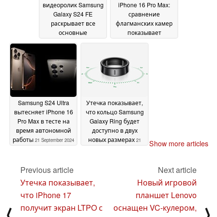
видеоролик Samsung
iPhone 16 Pro Max:
Galaxy S24 FE
сравнение
раскрывает все
флагманских камер
основные
показывает
характеристики
интересные
24
результаты
September 2024
23
September 2024
Samsung S24 Ultra
Утечка показывает,
вытесняет iPhone 16
что кольцо Samsung
Pro Max в тесте на
Galaxy Ring будет
время автономной
доступно в двух
работы
новых размерах
21 September 2024
21
Show more articles
September 2024
Previous article
Next article
Утечка показывает,
Новый игровой
что iPhone 17
планшет Lenovo
получит экран LTPO с
оснащен VC-кулером,
⟨
⟩