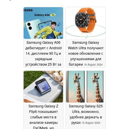
Samsung Galaxy A06
Samsung Galaxy
дебютирует с Android
Watch Ultra получают
14, дисплеем 90 Гц и
новое обновление с
зарядным
улучшениями для
устройством 25 Вт за
батареи
16 August 2024
~$130
17 August 2024
Samsung Galaxy Z
Samsung Galaxy S25
Flip6 показывает
Ultra, возможно,
слабые места в
удобнее держать в
анализе камеры
руках
15 August 2024
DxOMark, но