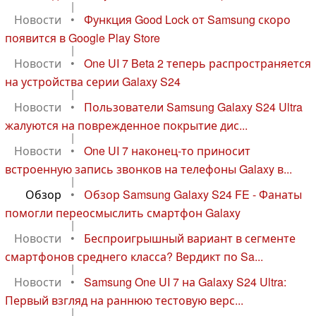
|
Новости
•
Функция Good Lock от Samsung скоро
появится в Google Play Store
|
Новости
•
One UI 7 Beta 2 теперь распространяется
на устройства серии Galaxy S24
|
Новости
•
Пользователи Samsung Galaxy S24 Ultra
жалуются на поврежденное покрытие дис...
|
Новости
•
One UI 7 наконец-то приносит
встроенную запись звонков на телефоны Galaxy в...
|
Обзор
•
Обзор Samsung Galaxy S24 FE - Фанаты
помогли переосмыслить смартфон Galaxy
|
Новости
•
Беспроигрышный вариант в сегменте
смартфонов среднего класса? Вердикт по Sa...
|
Новости
•
Samsung One UI 7 на Galaxy S24 Ultra:
Первый взгляд на раннюю тестовую верс...
|