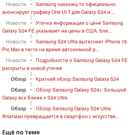
Новости
•
Samsung наконец-то официально
анонсирует графику One UI 7 для Galaxy S24 и ...
|
Новости
•
Утечка информации о цене Samsung
Galaxy S24 FE указывает на цены в США, бли...
|
Новости
•
Samsung S24 Ultra вытесняет iPhone 16
Pro Max в тесте на время автономной р...
|
Новости
•
Подробности о Samsung Galaxy S24 FE
раскрыты в новой утечке
|
Обзор
•
Краткий обзор Samsung Galaxy S24
|
Обзор
•
Обзор Samsung Galaxy S24+: Большой
Galaxy все ближе к S24 Ultra
|
Обзор
•
Обзор Samsung Galaxy S24 Ultra:
Флагман превращается в смартфон с искусстве...
Ещё по теме