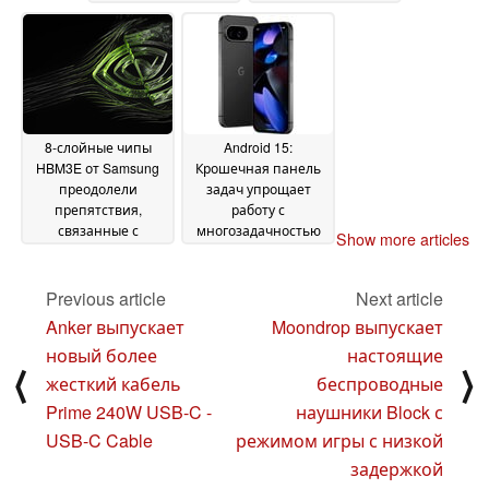
артериального
альтернатива
давления
Motorola Ready For и
08 August 2024
Samsung DeX
08 August
2024
8-слойные чипы
Android 15:
HBM3E от Samsung
Крошечная панель
преодолели
задач упрощает
препятствия,
работу с
связанные с
многозадачностью
Show more articles
тепловыделением и
на Google Pixel 9,
энергопотреблением,
Samsung Galaxy S24
и получили
и подобных
Previous article
Next article
одобрение Nvidia
устройствах
07
07 August
Anker выпускает
Moondrop выпускает
August 2024
2024
новый более
настоящие
⟨
⟩
жесткий кабель
беспроводные
Prime 240W USB-C -
наушники Block с
USB-C Cable
режимом игры с низкой
задержкой