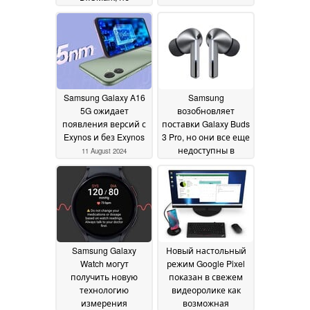
превосходит iPhone
12 Pro
15 August 2024
Samsung Galaxy A16
Samsung
5G ожидает
возобновляет
появления версий с
поставки Galaxy Buds
Exynos и без Exynos
3 Pro, но они все еще
недоступны в
11 August 2024
магазинах
партнеров
11 August
2024
Samsung Galaxy
Новый настольный
Watch могут
режим Google Pixel
получить новую
показан в свежем
технологию
видеоролике как
измерения
возможная