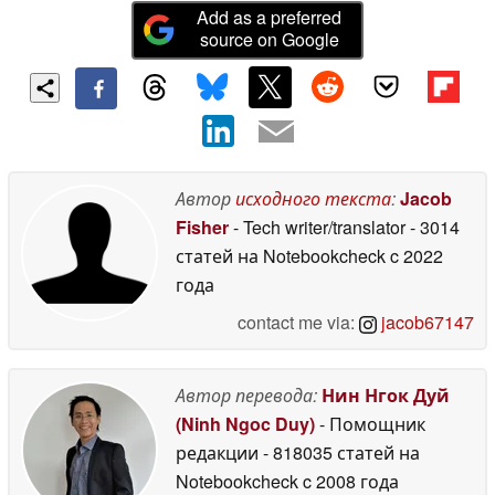
Add as a preferred
source on Google
Автор
исходного текста
:
Jacob
Fisher
- Tech writer/translator
- 3014
статей на Notebookcheck
c 2022
года
contact me via:
jacob67147
Автор перевода:
Нин Нгок Дуй
(Ninh Ngoc Duy)
- Помощник
редакции
- 818035 статей на
Notebookcheck
c 2008 года