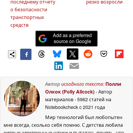
последнему отчету
резко возросли
о безопасности
транспортных
средств
Add as a preferred
source on Google
Автор
исходного текста
:
Полли
Олкок (Polly Allcock)
- Автор
материалов
- 5962 статей на
Notebookcheck
c 2021 года
Мир технологий был любопытен
мне всегда, сколько себя помню. С детства любила
хитрые электронные штуки и пыталась понять, что,