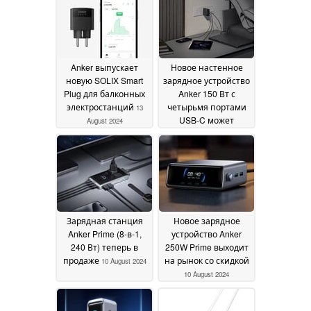
Anker выпускает
Новое настенное
новую SOLIX Smart
зарядное устройство
Plug для балконных
Anker 150 Вт с
электростанций
четырьмя портами
13
USB-C может
August 2024
оказаться на
подходе
12 August 2024
Зарядная станция
Новое зарядное
Anker Prime (8-в-1,
устройство Anker
240 Вт) теперь в
250W Prime выходит
продаже
на рынок со скидкой
10 August 2024
10 August 2024