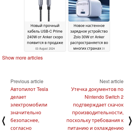
Новый прочный
Новое настенное
кабель USB-C Prime
зарядное устройство
240W от Anker скоро
Zolo 30W от Anker
появится в продаже
распространяется во
многих странах
03 August 2024
01
August 2024
Show more articles
Previous article
Next article
Автопилот Tesla
Утечка документов по
делает
Nintendo Switch 2
электромобили
подтверждает скачок
значительно
производительности,
⟨
⟩
безопаснее,
поскольку требования к
согласно
питанию и охлаждению