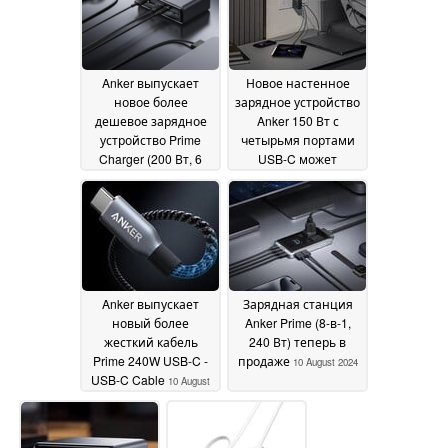
зарядным чехлом
13
August 2024
Anker выпускает
Новое настенное
новое более
зарядное устройство
дешевое зарядное
Anker 150 Вт с
устройство Prime
четырьмя портами
Charger (200 Вт, 6
USB-C может
портов, GaN)
оказаться на
12 August
подходе
2024
12 August 2024
Anker выпускает
Зарядная станция
новый более
Anker Prime (8-в-1,
жесткий кабель
240 Вт) теперь в
Prime 240W USB-C -
продаже
10 August 2024
USB-C Cable
10 August
2024