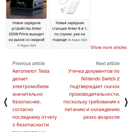
Новое зарядное
Новая зарядная
устройство Anker
станция Anker 8-в-1,
250W Prime выходит
по слухам, уже на
на рынок со скидкой
подходе
08 August 2024
10 August 2024
Show more articles
Previous article
Next article
Автопилот Tesla
Утечка документов по
делает
Nintendo Switch 2
электромобили
подтверждает скачок
значительно
производительности,
⟨
⟩
безопаснее,
поскольку требования к
согласно
питанию и охлаждению
последнему отчету
резко возросли
о безопасности