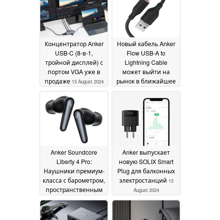
Концентратор Anker
Новый кабель Anker
USB-C (8-в-1,
Flow USB-A to
тройной дисплей) с
Lightning Cable
портом VGA уже в
может выйти на
продаже
рынок в ближайшее
13 August 2024
время
13 August 2024
Anker Soundcore
Anker выпускает
Liberty 4 Pro:
новую SOLIX Smart
Наушники премиум-
Plug для балконных
класса с барометром,
электростанций
13
пространственным
August 2024
аудио,
шумоподавлением и
интерактивным