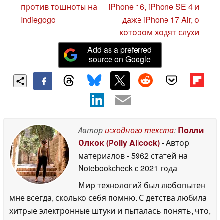
против тошноты на
iPhone 16, iPhone SE 4 и
Indiegogo
даже iPhone 17 Air, о
котором ходят слухи
Add as a preferred
source on Google
Автор
исходного текста
:
Полли
Олкок (Polly Allcock)
- Автор
материалов
- 5962 статей на
Notebookcheck
c 2021 года
Мир технологий был любопытен
мне всегда, сколько себя помню. С детства любила
хитрые электронные штуки и пыталась понять, что,