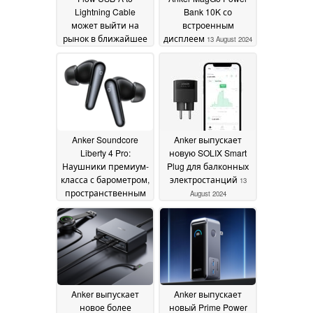
Lightning Cable
Bank 10K со
может выйти на
встроенным
рынок в ближайшее
дисплеем
13 August 2024
время
13 August 2024
Anker Soundcore
Anker выпускает
Liberty 4 Pro:
новую SOLIX Smart
Наушники премиум-
Plug для балконных
класса с барометром,
электростанций
13
пространственным
August 2024
аудио,
шумоподавлением и
интерактивным
зарядным чехлом
13
August 2024
Anker выпускает
Anker выпускает
новое более
новый Prime Power