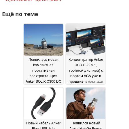
Ещё по теме
Появилась новая
Концентратор Anker
компактная
USB-C (8-в-1,
портативная
тройной дисплей) с
электростанция
портом VGA уже в
Anker SOLIX C300 DC
продаже
13 August 2024
15 August 2024
Новый кабель Anker
Появился новый
Flow USB-A to
Anker MagGo Power