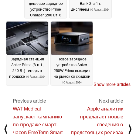
дешевое зарядное
Bank 2-в-1 с
устройство Prime
дисплеем
10 August 2024
Charger (200 Вт, 6
портов, GaN)
12 August
2024
Зарядная станция
Новое зарядное
Anker Prime (8-в-1,
устройство Anker
240 Вт) теперь в
250W Prime выходит
продаже
на рынок со скидкой
10 August 2024
10 August 2024
Show more articles
Previous article
Next article
WAT Medical
Apple аналитик
запускает кампанию
предлагает новые
по продаже смарт-
сведения о
⟨
⟩
часов EmeTerm Smart
предстоящих релизах