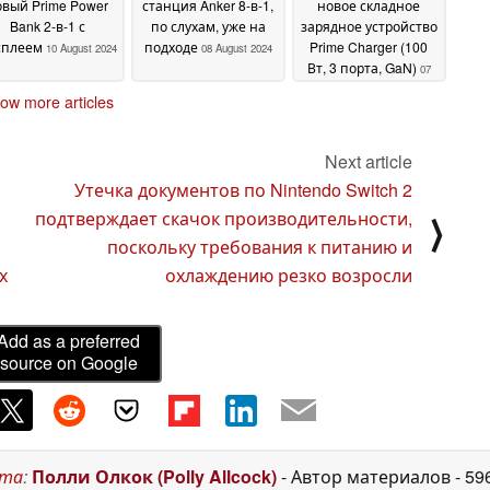
овый Prime Power
станция Anker 8-в-1,
новое складное
Bank 2-в-1 с
по слухам, уже на
зарядное устройство
сплеем
подходе
Prime Charger (100
10 August 2024
08 August 2024
Вт, 3 порта, GaN)
07
August 2024
ow more articles
Next article
Утечка документов по Nintendo Switch 2
подтверждает скачок производительности,
⟩
поскольку требования к питанию и
х
охлаждению резко возросли
Add as a preferred
source on Google
ста
:
Полли Олкок (Polly Allcock)
- Автор материалов
- 59