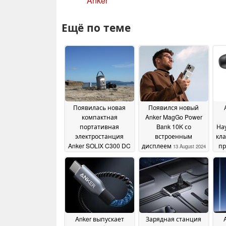
Anker
Ещё по теме
Появилась новая
Появился новый
компактная
Anker MagGo Power
портативная
Bank 10K со
На
электростанция
встроенным
кла
Anker SOLIX C300 DC
дисплеем
пр
13 August 2024
15 August 2024
шу
за
Anker выпускает
Зарядная станция