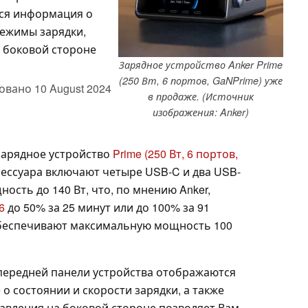
ься информация о
режимы зарядки,
 боковой стороне
Зарядное устройство Anker Prime
(250 Вт, 6 портов, GaNPrime) уже
овано
10 August 2024
в продаже. (Источник
изображения: Anker)
зарядное устройство
Prime (250 Вт, 6 портов,
ксессуара включают четыре USB-C и два USB-
ость до 140 Вт, что, по мнению Anker,
6
до 50% за 25 минут или до 100% за 91
обеспечивают максимальную мощность 100
передней панели устройства отображаются
о состоянии и скорости зарядки, а также
правления на боковой стороне позволяет Вам