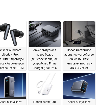
Anker Soundcore
Anker выпускает
Новое настенное
Liberty 4 Pro:
новое более
зарядное устройство
ушники премиум-
дешевое зарядное
Anker 150 Вт с
сса с барометром,
устройство Prime
четырьмя портами
остранственным
Charger (200 Вт, 6
USB-C может
аудио,
портов, GaN)
оказаться на
12 August
моподавлением и
подходе
2024
12 August 2024
интерактивным
рядным чехлом
13
August 2024
Anker выпускает
Новая зарядная
Anker выпускает