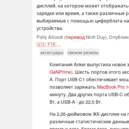
дисплей, на котором может отображат
зарядке или время, а также различные 
выбираемые с помощью циферблата на
устройства.
Polly Allcock (
перевод
Ninh Duy),
Опублик
🇺🇸
🇫🇷
...
аксессуары
свежие релизы
Компания Anker выпустила новое 
GaNPrime)
. Шесть портов этого а
A. Порт USB-C1 обеспечивает мощн
позволяет заряжать
MacBook Pro 1
минуту. Два других порта USB-C 
Вт, а USB-A - до 22,5 Вт.
На 2,26-дюймовом ЖК-дисплее на 
различные статистические данные 
время и дата. Кроме того, диск у