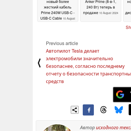
новый более
Anker Prime (8-в-1,
н
жесткий кабель
240 Вт) теперь в
Prime 240W USB-C -
продаже
ди
10 August 2024
USB-C Cable
10 August
2024
Sh
Previous article
Автопилот Tesla делает
электромобили значительно
⟨
безопаснее, согласно последнему
отчету о безопасности транспортны
средств
Автор
исходного тек