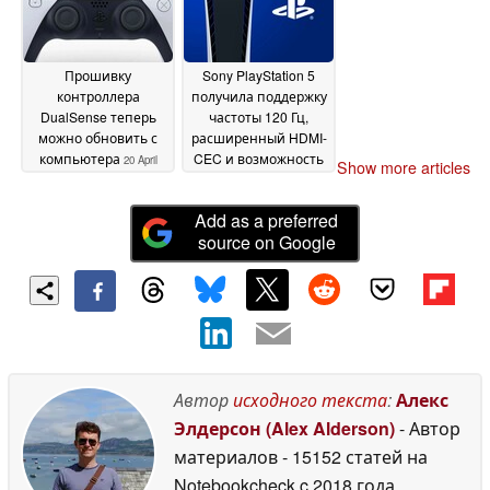
Прошивку
Sony PlayStation 5
контроллера
получила поддержку
DualSense теперь
частоты 120 Гц,
можно обновить с
расширенный HDMI-
компьютера
CEC и возможность
20 April
Show more articles
отключения HDR
2022
15
April 2021
Add as a preferred
source on Google
Автор
исходного текста
:
Алекс
Элдерсон (Alex Alderson)
- Автор
материалов
- 15152 статей на
Notebookcheck
c 2018 года