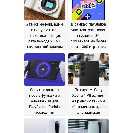
Утечка информации
В рамках PlayStation
о Sony ZV-E10 II
Sale "Mid-Year Deals"
раскрывает новую
скидки до 80
дату выхода 26 МП
процентов на более
компактной камеры
чем 1 300 игр
24 June
для влогеров,
2024
подтверждает 2
новых объектива
Sony
30 June 2024
Sony предлагает
По слухам, Sony
новые функции и
Xperia 1 VII выйдет
улучшения для
на рынок с такими
PlayStation Portal с
обновлениями, как
последним
флагманская
обновлением
телекамера 70-200
20 June
мм
2024
19 June 2024