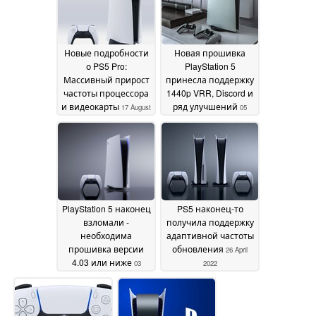
Новые подробности
Новая прошивка
о PS5 Pro:
PlayStation 5
Массивный прирост
принесла поддержку
частоты процессора
1440p VRR, Discord и
и видеокарты
ряд улучшений
17 August
05
2023
February 2023
PlayStation 5 наконец
PS5 наконец-то
взломали -
получила поддержку
необходима
адаптивной частоты
прошивка версии
обновления
26 April
4.03 или ниже
03
2022
October 2022