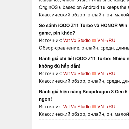
OriginOS 6 based on Android 16 keeps the 
Классический обзор, онлайн, оч. малой 
So sánh iQOO Z11 Turbo và HONOR Win R
game, pin khỏe?
Источник:
Vat Vo Studio
VN→RU
Обзор-сравнение, онлайн, средн. длины,
Đánh giá chi tiết iQOO Z11 Turbo: Nhiều 
không đủ hấp dẫn!
Источник:
Vat Vo Studio
VN→RU
Классический обзор, онлайн, средн. дли
Đánh giá hiệu năng Snapdragon 8 Gen 5
ngon!
Источник:
Vat Vo Studio
VN→RU
Классический обзор, онлайн, оч. малой 