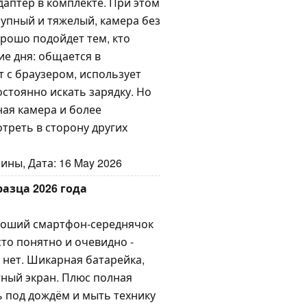
аптер в комплекте. При этом
упный и тяжелый, камера без
орошо подойдет тем, кто
е дня: общается в
т с браузером, использует
остоянно искать зарядку. Но
ная камера и более
треть в сторону других
ины, Дата: 16 May 2026
разца 2026 года
ороший смартфон-середнячок
сто понятно и очевидно -
 нет. Шикарная батарейка,
ный экран. Плюс полная
ь под дождём и мыть технику