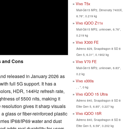
Vivo T5x
Mali-G615 MP2, Dimensity 7400X,
6.76", 0.219 kg
Vivo iQOO Z11x
Mali-G615 MP2, unknown, 6.76",
0.219 kg
Vivo X300 FE
Adreno 829, Snapdragon 8 SD 8
Gen 5, 6.31", 0.1902 kg
os and Cons
Vivo V70 FE
U
Mali-G615 MP2, unknown, 6.83",
0.2 kg
d released in January 2026 as
Vivo x300s
h full 5G support. It has a
, , ", 0 kg
lors, HDR, 144Hz refresh rate,
Vivo iQOO 15 Ultra
tness of 5500 nits, making it
Adreno 840, Snapdragon 8 SD 8
resolution gives it sharp visuals
Elite Gen 5, 6.85", 0.227 kg
a glass or fiber-reinforced plastic
Vivo iQOO 15R
Adreno 840, Snapdragon 8 SD 8
arries IP68/IP69 water and dust
Elite Gen 5, 6.59", 0.202 kg
and adds real durability for users.