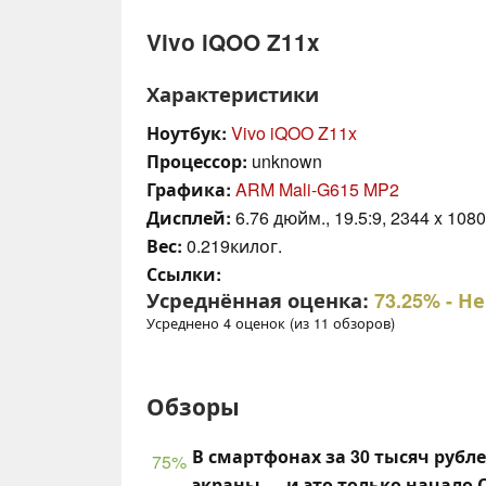
Vivo iQOO Z11x
Характеристики
Ноутбук:
Vivo iQOO Z11x
Процессор:
unknown
Графика:
ARM Mali-G615 MP2
Дисплей:
6.76 дюйм., 19.5:9, 2344 x 1080
Вес:
0.219килог.
Ссылки:
Усреднённая оценка:
73.25%
- Н
Усреднено 4 оценок (из 11 обзоров)
Обзоры
В смартфонах за 30 тысяч рубле
75%
экраны — и это только начало 