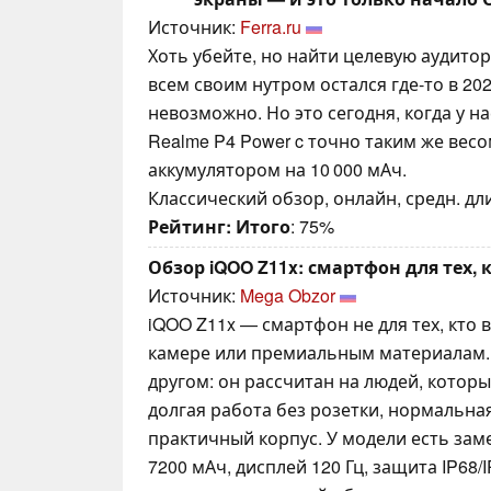
Источник:
Ferra.ru
Хоть убейте, но найти целевую аудито
всем своим нутром остался где-то в 202
невозможно. Но это сегодня, когда у н
Realme P4 Power c точно таким же вес
аккумулятором на 10 000 мАч.
Классический обзор, онлайн, средн. дли
Рейтинг:
Итого
: 75%
Обзор iQOO Z11x: смартфон для тех, 
Источник:
Mega Obzor
iQOO Z11x — смартфон не для тех, кто 
камере или премиальным материалам. 
другом: он рассчитан на людей, котор
долгая работа без розетки, нормальна
практичный корпус. У модели есть зам
7200 мАч, дисплей 120 Гц, защита IP68/