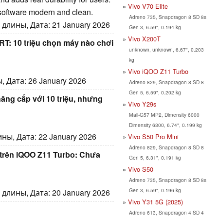
Vivo V70 Elite
software modern and clean.
Adreno 735, Snapdragon 8 SD 8s
длины, Дата: 21 January 2026
Gen 3, 6.59", 0.194 kg
Vivo X200T
T: 10 triệu chọn máy nào chơi
unknown, unknown, 6.67", 0.203
kg
Vivo iQOO Z11 Turbo
 Дата: 26 January 2026
Adreno 829, Snapdragon 8 SD 8
Gen 5, 6.59", 0.202 kg
nâng cấp với 10 triệu, nhưng
Vivo Y29s
Mali-G57 MP2, Dimensity 6000
Dimensity 6300, 6.74", 0.199 kg
ны, Дата: 22 January 2026
Vivo S50 Pro Mini
Adreno 829, Snapdragon 8 SD 8
 trên iQOO Z11 Turbo: Chưa
Gen 5, 6.31", 0.191 kg
Vivo S50
Adreno 735, Snapdragon 8 SD 8s
Gen 3, 6.59", 0.196 kg
длины, Дата: 20 January 2026
Vivo Y31 5G (2025)
Adreno 613, Snapdragon 4 SD 4