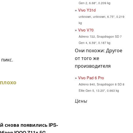
Gen 2, 6.68", 0.209 kg
Vivo Y31d
unknown, unknown, 6.75", 0.219
kg
Vivo V70
Adreno 722, Snapdragon SD 7
Gen 4, 6.59", 0.187 kg
Они похожи: Другое
от того же
 пикс.
производителя
Vivo Pad 6 Pro
еплохо
Adreno 840, Snapdragon 8 SD 8
Elite Gen 5, 13.20", 0.663 kg
Цены
й снова появились IPS-
Обзор IQOO Z11x 5G