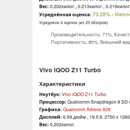
Вес:
0.202килог., 0.213килог., 0.219килог
73.25%
- Непл
Усреднённая оценка:
Усреднено
4
оценок (из
23
обзоров)
Производительность: 71%, Качест
Портативность: 80%, Внешний вид
Vivo iQOO Z11 Turbo
Характеристики
Ноутбук:
Vivo iQOO Z11 Turbo
Процессор:
Qualcomm Snapdragon 8 SD 
Графика:
Qualcomm Adreno 829
Дисплей:
6.59 дюйм., 19.5:9, 2750 x 1260
Вес:
0.202килог.