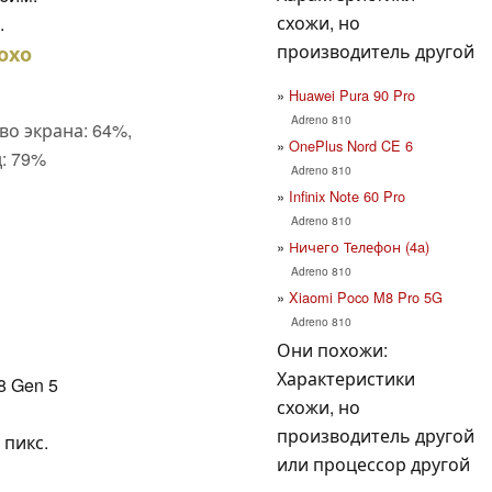
схожи, но
.
производитель другой
охо
Huawei Pura 90 Pro
Adreno 810
во экрана: 64%,
OnePlus Nord CE 6
: 79%
Adreno 810
Infinix Note 60 Pro
Adreno 810
Ничего Телефон (4a)
Adreno 810
Xiaomi Poco M8 Pro 5G
Adreno 810
Они похожи:
Характеристики
8 Gen 5
схожи, но
производитель другой
 пикс.
или процессор другой