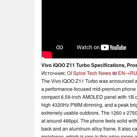
Vivo iQOO Z11 Turbo Specifications, Pr
Источник:
OI Spice Tech News
EN→R
The Vivo iQOO Z11 Turbo was announced an
a performance-focused mid-premium phone wit
compact 6.59-inch AMOLED panel with 1B co
high 4320Hz PWM dimming, and a peak brigh
extremely usable outdoors. The 1260 x 2750 
at around 466ppi. The phone feels solid with 
back and an aluminum alloy frame. It also c
resistance, which is rare in this price range 