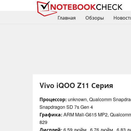
Главная
Обзоры
Новост
Vivo iQOO Z11 Серия
Процессор:
unknown, Qualcomm Snapdrag
Snapdragon SD 7s Gen 4
Графика:
ARM Mali-G615 MP2, Qualcomm
829
Дисплей:
6.59 дюйм., 6.76 дюйм., 6.83 