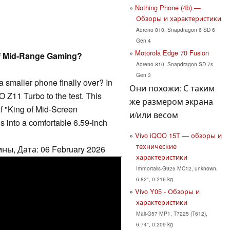
Nothing Phone (4b) —
Обзоры и характеристики
Adreno 810, Snapdragon 6 SD 6
Gen 4
Motorola Edge 70 Fusion
f Mid-Range Gaming?
Adreno 810, Snapdragon SD 7s
Gen 3
 a smaller phone finally over? In
Они похожи: С таким
O Z11 Turbo to the test. This
же размером экрана
of "King of Mid-Screen
и/или весом
s into a comfortable 6.59-inch
Vivo iQOO 15T — обзоры и
технические
ны, Дата: 06 February 2026
характеристики
Immortalis-G925 MC12, unknown,
6.82", 0.216 kg
Vivo Y05 - Обзоры и
характеристики
Mali-G57 MP1, T7225 (T612),
6.74", 0.209 kg