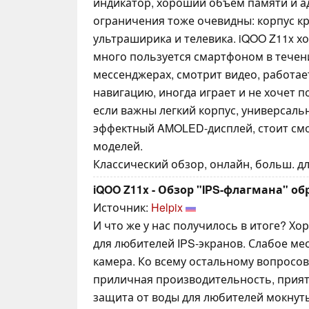
индикатор, хороший объем памяти и ад
ограничения тоже очевидны: корпус кр
ультраширика и телевика. iQOO Z11x х
много пользуется смартфоном в течени
мессенджерах, смотрит видео, работае
навигацию, иногда играет и не хочет п
если важны легкий корпус, универсаль
эффектный AMOLED-дисплей, стоит смо
моделей.
Классический обзор, онлайн, больш. дл
iQOO Z11x - Обзор "IPS-флагмана" об
Источник:
Helpix
И что же у нас получилось в итоге? Х
для любителей IPS-экранов. Слабое ме
камера. Ко всему остальному вопросов
приличная производительность, прият
защита от воды для любителей мокнут