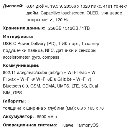
Дисплей
6.84 дюйм. 19.5:9, 28566 x 1320 пикс. 4181 точек/
дюйм, Capacitive touchscreen, OLED, глянцевое
покрытие: ✔, 120 Hz
Хранение данных
256GB / 512GB / 1TB
Интерфейсы
USB-C Power Delivery (PD), 1 ИК-порт, 1 сканер
подушечки пальца, NFC, Датчики и сенсоры:
accelerometer, gyro, compass
Коммуникации
802.11 a/​b/​g/​n/​ac/​ax/​be (a/b/g/n = Wi-Fi 4/ac = Wi-
Fi 5/ax = Wi-Fi 6/ Wi-Fi 6E 6 GHz be = Wi-Fi 7),
Bluetooth 6.0, GSM, CDMA, UMTS, LTE, 5G, Dual
SIM, GPS
Габариты
толщина х ширина х глубина (мм): 6.9 x 163 x 78
Аккумулятор
6500 мА⋅ч
Операционная система
Huawei HarmonyOS