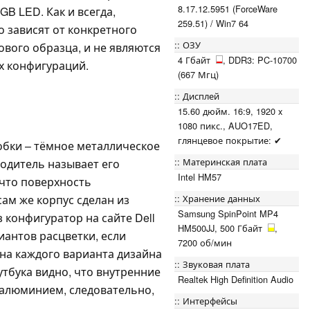
8.17.12.5951 (ForceWare
GB LED. Как и всегда,
259.51) / Win7 64
 зависят от конкретного
ОЗУ
вого образца, и не являются
4 Гбайт
, DDR3: PC-10700
х конфигураций.
(667 Мгц)
Дисплей
15.60 дюйм. 16:9, 1920 x
1080 пикс., AUO17ED,
глянцевое покрытие: ✔
обки – тёмное металлическое
Материнская плата
одитель называет его
Intel HM57
, что поверхность
Хранение данных
сам же корпус сделан из
Samsung SpinPoint MP4
 конфигуратор на сайте Dell
HM500JJ, 500 Гбайт
,
риантов расцветки, если
7200 об/мин
на каждого варианта дизайна
Звуковая плата
тбука видно, что внутренние
Realtek High Definition Audio
алюминием, следовательно,
Интерфейсы