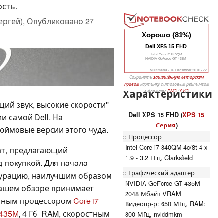
ость.
ергей),
Опубликовано
27
Хорошо (81%)
Dell XPS 15 FHD
Intel Core i7-840QM
NVIDIA GeForce GT 435M
Multimedia - 16 December 2010 - v2
Сохранить
защищённую авторским
правом
картинку с итоговым рейтингом
Характеристики
в формате
PNG
/
SVG
щий звук, высокие скорости''
Dell XPS 15 FHD (
XPS 15
и самой Dell. На
Серия
)
юймовые версии этого чуда.
Процессор
Intel Core i7-840QM 4c/8t 4 x
ат, предлагающий
1.9 - 3.2 ГГц, Clarksfield
 покупкой. Для начала
Графический адаптер
гурацию, наилучшим образом
NVIDIA GeForce GT 435M -
ашем обзоре принимает
2048 Мбайт VRAM,
ерным процессором
Core i7
Видеопр-р: 650 МГц, RAM:
 435M
, 4 Гб RAM, скоростным
800 МГц, nvlddmkm