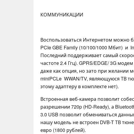
КОММУНИКАЦИИ
Воспользоваться Интернетом можно бл
PCIe GBE Family (10/100/1000 Мбит) и Int
Последний поддерживает самый скорос
частоте 2.4 Ггц). GPRS/EDGE/ 3G модем
даже как опция, но зато при желании 
miniPCLe WWAN/TV, являющуюся ТВ тюн
этому адаптеру в комплекте нет).
Встроенная веб-камера позволит собес
разрешении 720p (HD-Ready), а Bluetoo
3.0 USB позволит обмениваться данным
нашу модель не встроен DVB-T ТВ тюне
евро (1800 рублей).