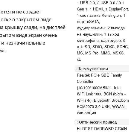
1 USB 2.0, 2 USB 3.0 / 3.1
Gen 1, 1 HDMI, 1 DisplayPort,
ется и не создаёт
1 слот замка Kensington, 1
оске в закрытом виде
порт eSATA,
а крышку сзади, на дисплеё
Аудиоразъёмы: 2 выхода
на наушники, 1 выход
крытом виде экран очень
микрофона, картридер: 9-
а и незначительные
в-1: SD, SDIO, SDXC, SDHC,
ия.
MS, MS Pro, MMC, MSXC,
xD
Коммуникации
Realtek PCIe GBE Family
Controller
(10/100/1000MBit/s), Intel
WiFi Link 1000 BGN (b/g/n =
Wi-Fi 4/), Bluetooth Broadcom
BCM2070 3.0 USB, WWAN:
как опция
Оптический привод
HL-DT-ST DVDRWBD CT30N