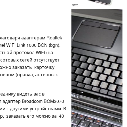
агодаря адаптерам Realtek
el WiFi Link 1000 BGN (bgn).
тной протокол WiFi (на
 сотовых сетей отсутствует
можно заказать карточку
ером (правда, антенны к
еднику видеть вас в
th адаптер Broadcom BCM2070
и с другими устройствами. В
р, заказать его можно за 40