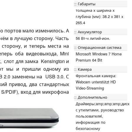
Габариты
толщина х ширина х
глубина (мм): 38.2 x 381 x
265.4
во портов мало изменилось. А
Аккумулятор
чём в лучшую сторону. Часть
56 Вт⋅ч литий-ион.
сторону, и теперь места на
Операционная система
еперь оба видеовыхода, Mini
Microsoft Windows 7 Home
Premium 64 Bit
t, слот для замка Kensington и
от мы и пришли одному из
Камера
Фронтальная камера:
 2.0 заменены на USB 3.0. С
Webcam unterstützt HD
ий привод, два стандартных
Video-Streaming
S/PDIF), вход для микрофона
Дополнительно
Драйверы;amp;amp;amp;диск
с утилитами, руководство
пользователяl,
информация по
безопасному