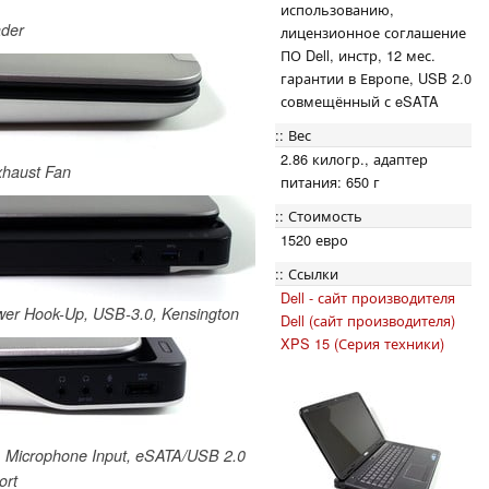
использованию,
ader
лицензионное соглашение
ПО Dell, инстр, 12 мес.
гарантии в Европе, USB 2.0
совмещённый с eSATA
Вес
2.86 килогр., адаптер
xhaust Fan
питания: 650 г
Стоимость
1520 евро
Ссылки
Dell - сайт производителя
ower Hook-Up, USB-3.0, Kensington
Dell (сайт производителя)
XPS 15 (Серия техники)
k, Microphone Input, eSATA/USB 2.0
ort