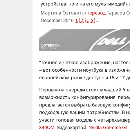
устройства, но и на его мультимедийн
Мартина Озтовитс (
перевод
Тарасов С
December 2010
🇺🇸
🇪🇸
...
''Точное и чёткое изображение, настоя
– вот особенности ноутбука в изложени
европейском рынке доступны 15 и 17-д
Первым на очереди стоит младший бр
возможность конфигурирования перед
предлагается выбрать базовую конфи
подходящую вашим потребностям. В н
участи топовая модель с четырёхъяд
840QM
, видеокартой
Nvidia GeForce GT