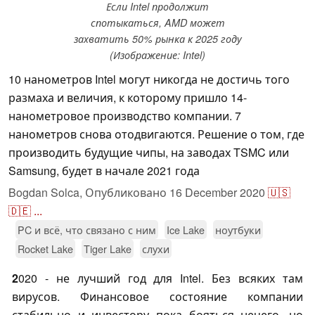
Если Intel продолжит
спотыкаться, AMD может
захватить 50% рынка к 2025 году
(Изображение: Intel)
10 нанометров Intel могут никогда не достичь того
размаха и величия, к которому пришло 14-
нанометровое производство компании. 7
нанометров снова отодвигаются. Решение о том, где
производить будущие чипы, на заводах TSMC или
Samsung, будет в начале 2021 года
Bogdan Solca,
Опубликовано
16 December 2020
🇺🇸
🇩🇪
...
PC и всё, что связано с ним
Ice Lake
ноутбуки
Rocket Lake
Tiger Lake
слухи
2
020 - не лучший год для Intel. Без всяких там
вирусов. Финансовое состояние компании
стабильно и инвестору пока бояться нечего, но