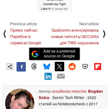
семейства Tiger
Lake-H
12 January 2021
Previous article
Next article
Прямо сейчас:
Qualcomm анонсировала
⟨
⟩
Перебои в
новые чипсеты QCC305x
сервисах Google
для TWS наушников
Add as a preferred
source on Google
Автор
исходного текста
:
Bogdan
Solca
- Senior Tech Writer
- 2422
статей на Notebookcheck
c 2017