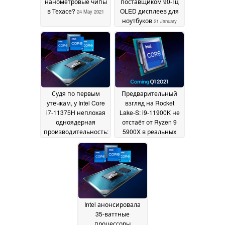
нанометровые чипы
поставщиком 90-Гц
в Техасе?
OLED дисплеев для
24 May 2021
ноутбуков
21 January
2021
Судя по первым
Предварительный
утечкам, у Intel Core
взгляд на Rocket
i7-11375H неплохая
Lake-S: i9-11900K не
одноядерная
отстаёт от Ryzen 9
производительность:
5900X в реальных
на 19% выше, чем у
играх
12 January 2021
Core i7-10750H
19
January 2021
Intel анонсировала
35-ваттные
процессоры