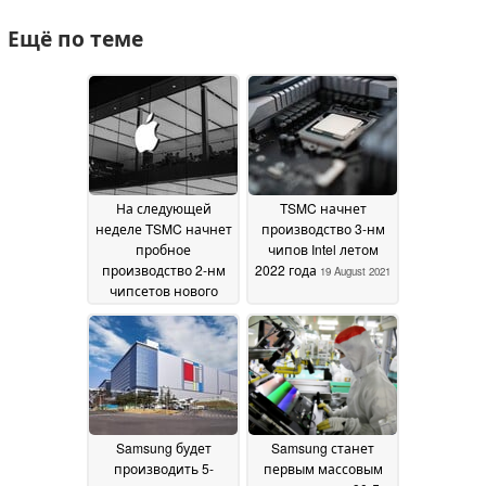
Ещё по теме
На следующей
TSMC начнет
неделе TSMC начнет
производство 3-нм
пробное
чипов Intel летом
производство 2-нм
2022 года
19 August 2021
чипсетов нового
поколения Apple
10
July 2024
Samsung будет
Samsung станет
производить 5-
первым массовым