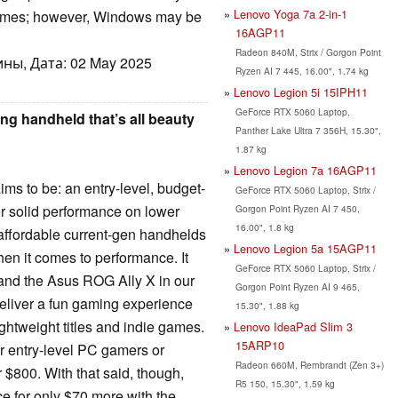
Lenovo Yoga 7a 2-in-1
 games; however, Windows may be
16AGP11
Radeon 840M, Strix / Gorgon Point
ны, Дата: 02 May 2025
Ryzen AI 7 445, 16.00", 1.74 kg
Lenovo Legion 5i 15IPH11
GeForce RTX 5060 Laptop,
g handheld that’s all beauty
Panther Lake Ultra 7 356H, 15.30",
1.87 kg
Lenovo Legion 7a 16AGP11
ms to be: an entry-level, budget-
GeForce RTX 5060 Laptop, Strix /
r solid performance on lower
Gorgon Point Ryzen AI 7 450,
16.00", 1.8 kg
t affordable current-gen handhelds
Lenovo Legion 5a 15AGP11
en it comes to performance. It
GeForce RTX 5060 Laptop, Strix /
+ and the Asus ROG Ally X in our
Gorgon Point Ryzen AI 9 465,
deliver a fun gaming experience
15.30", 1.88 kg
ightweight titles and indie games.
Lenovo IdeaPad Slim 3
15ARP10
r entry-level PC gamers or
Radeon 660M, Rembrandt (Zen 3+)
$800. With that said, though,
R5 150, 15.30", 1.59 kg
e for only $70 more with the