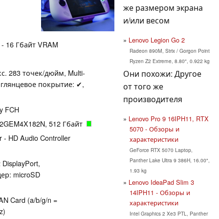
же размером экрана
и/или весом
Lenovo Legion Go 2
- 16 Гбайт VRAM
Radeon 890M, Strix / Gorgon Point
Ryzen Z2 Extreme, 8.80", 0.922 kg
с. 283 точек/дюйм, Multi-
Они похожи: Другое
, глянцевое покрытие: ✔,
от того же
производителя
by FCH
Lenovo Pro 9 16IPH11, RTX
12GEM4X182N, 512 Гбайт
5070 - Обзоры и
 - HD Audio Controller
характеристики
GeForce RTX 5070 Laptop,
Panther Lake Ultra 9 386H, 16.00",
DisplayPort,
1.93 kg
дер: microSD
Lenovo IdeaPad Slim 3
14IPH11 - Обзоры и
N Card (a/b/g/n =
характеристики
z)
Intel Graphics 2 Xe3 PTL, Panther