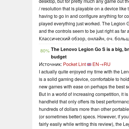
desktop, but for pretty much any game out ther
/ resolution that is playable on a device like 
having to go in and configure anything for contr
played everything just worked. The Legion G
and the controls seem to be just right as far
Классический обзор, онлайн, оч. большо
The Lenovo Legion Go S is a big, br
80%
budget
Источник:
Pocket Lint
EN→RU
I actually quite enjoyed my time with the Len
is a solid gaming device, comfortable to hol
new games with ease on perhaps the best sc
But in a world of increasing competition, it 
handheld that only offers its best performa
hundreds of dollars more than other portable
(or sometimes better) specs. However, if you 
fairly easily while writing this review), the L