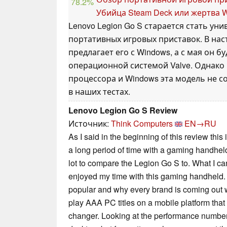
78.2%
Убийца Steam Deck или жертва 
Lenovo Legion Go S старается стать у
портативных игровых приставок. В на
предлагает его с Windows, а с мая он б
операционной системой Valve. Однако 
процессора и Windows эта модель не с
в наших тестах.
Lenovo Legion Go S Review
Источник:
Think Computers
EN→RU
As I said in the beginning of this review this 
a long period of time with a gaming handheld
lot to compare the Legion Go S to. What I can 
enjoyed my time with this gaming handheld. 
popular and why every brand is coming out wi
play AAA PC titles on a mobile platform that
changer. Looking at the performance numbers