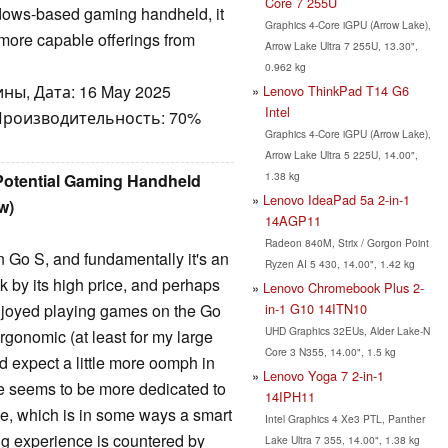
Core 7 255U
dows-based gaming handheld, it
Graphics 4-Core iGPU (Arrow Lake),
 more capable offerings from
Arrow Lake Ultra 7 255U, 13.30",
0.962 kg
ны, Дата: 16 May 2025
Lenovo ThinkPad T14 G6
Intel
 Производительность: 70%
Graphics 4-Core iGPU (Arrow Lake),
Arrow Lake Ultra 5 225U, 14.00",
1.38 kg
Potential Gaming Handheld
Lenovo IdeaPad 5a 2-in-1
w)
14AGP11
Radeon 840M, Strix / Gorgon Point
n Go S, and fundamentally it's an
Ryzen AI 5 430, 14.00", 1.42 kg
ck by its high price, and perhaps
Lenovo Chromebook Plus 2-
in-1 G10 14ITN10
enjoyed playing games on the Go
UHD Graphics 32EUs, Alder Lake-N
ergonomic (at least for my large
Core 3 N355, 14.00", 1.5 kg
ld expect a little more oomph in
Lenovo Yoga 7 2-in-1
ace seems to be more dedicated to
14IPH11
ce, which is in some ways a smart
Intel Graphics 4 Xe3 PTL, Panther
ng experience is countered by
Lake Ultra 7 355, 14.00", 1.38 kg