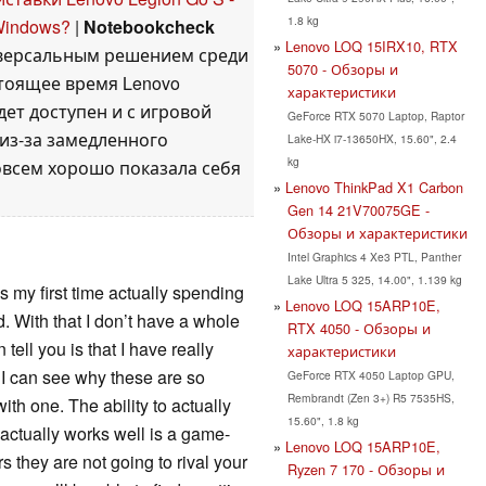
1.8 kg
Windows?
|
Notebookcheck
Lenovo LOQ 15IRX10, RTX
ниверсальным решением среди
5070 - Обзоры и
стоящее время Lenovo
характеристики
удет доступен и с игровой
GeForce RTX 5070 Laptop, Raptor
из-за замедленного
Lake-HX i7-13650HX, 15.60", 2.4
kg
овсем хорошо показала себя
Lenovo ThinkPad X1 Carbon
Gen 14 21V70075GE -
Обзоры и характеристики
Intel Graphics 4 Xe3 PTL, Panther
Lake Ultra 5 325, 14.00", 1.139 kg
is my first time actually spending
Lenovo LOQ 15ARP10E,
. With that I don’t have a whole
RTX 4050 - Обзоры и
tell you is that I have really
характеристики
I can see why these are so
GeForce RTX 4050 Laptop GPU,
Rembrandt (Zen 3+) R5 7535HS,
th one. The ability to actually
15.60", 1.8 kg
 actually works well is a game-
Lenovo LOQ 15ARP10E,
 they are not going to rival your
Ryzen 7 170 - Обзоры и