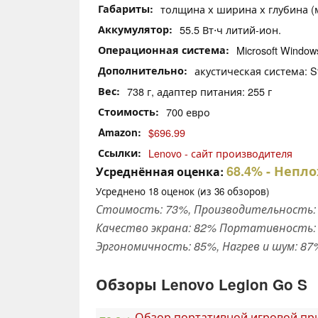
Габариты
толщина х ширина х глубина (мм
Аккумулятор
55.5 Вт⋅ч литий-ион.
Операционная система
Microsoft Windo
Дополнительно
акустическая система: S
Вес
738 г, адаптер питания: 255 г
Стоимость
700 евро
Amazon
$696.99
Ссылки
Lenovo - сайт производителя
68.4%
- Непло
Усреднённая оценка:
Усреднено
18
оценок (из
36
обзоров)
Стоимость: 73%, Производительность: 
Качество экрана: 82% Портативность: 
Эргономичность: 85%, Нагрев и шум: 87
Обзоры Lenovo Legion Go S
Обзор портативной игровой прис