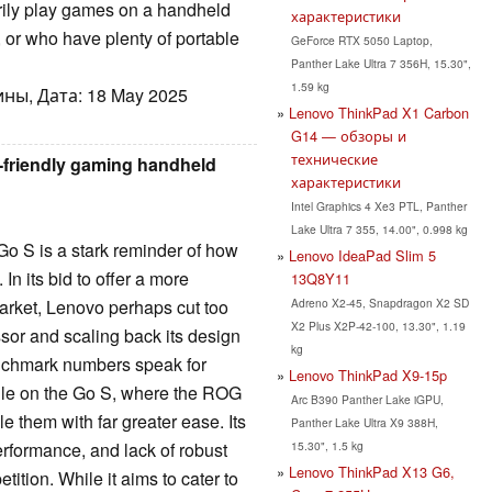
rily play games on a handheld
характеристики
, or who have plenty of portable
GeForce RTX 5050 Laptop,
Panther Lake Ultra 7 356H, 15.30",
1.59 kg
ны, Дата: 18 May 2025
Lenovo ThinkPad X1 Carbon
G14 — обзоры и
технические
-friendly gaming handheld
характеристики
Intel Graphics 4 Xe3 PTL, Panther
Lake Ultra 7 355, 14.00", 0.998 kg
 Go S is a stark reminder of how
Lenovo IdeaPad Slim 5
n its bid to offer a more
13Q8Y11
Adreno X2-45, Snapdragon X2 SD
arket, Lenovo perhaps cut too
X2 Plus X2P-42-100, 13.30", 1.19
or and scaling back its design
kg
enchmark numbers speak for
Lenovo ThinkPad X9-15p
gle on the Go S, where the ROG
Arc B390 Panther Lake iGPU,
e them with far greater ease. Its
Panther Lake Ultra X9 388H,
15.30", 1.5 kg
erformance, and lack of robust
Lenovo ThinkPad X13 G6,
tition. While it aims to cater to