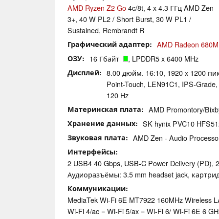
AMD Ryzen Z2 Go
4c/8t, 4 x 4.3 ГГц AMD Zen
3+, 40 W PL2 / Short Burst, 30 W PL1 /
Sustained, Rembrandt R
Графический адаптер
AMD Radeon 680M
ОЗУ
16 Гбайт
, LPDDR5 x 6400 MHz
Дисплей
8.00 дюйм. 16:10, 1920 x 1200 пик
Point-Touch, LEN91C1, IPS-Grade
120 Hz
Материнская плата
AMD Promontory/Bix
Хранение данных
SK hynix PVC10 HFS5
Звуковая плата
AMD Zen - Audio Processor
Интерфейсы
2 USB4 40 Gbps, USB-C Power Delivery (PD), 2 
Аудиоразъёмы: 3.5 mm headset jack, картри
Коммуникации
MediaTek Wi-Fi 6E MT7922 160MHz Wireless LA
Wi-Fi 4/ac = Wi-Fi 5/ax = Wi-Fi 6/ Wi-Fi 6E 6 GH