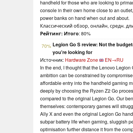
handheld for those who are looking to prima
console in their own home close to an outlet
power banks on hand when out and about.
Классический обзор, онлайн, средн. дли
Рейтинг:
Итого
: 80%
Legion Go S review: Not the budget
70%
you're looking for
Источник:
Hardware Zone
EN→RU
In the end, I thought that the Lenovo Legion
ambition can be constrained by compromise. I
affordable entry into the handheld gaming m
deeply by choosing the Ryzen Z2 Go process
compared to the original Legion Go. Our b
themselves: contemporary games will strug
Ally X and even the original Legion Go handl
subpar battery life when gaming, sluggish p
optimisation further distance it from the compe