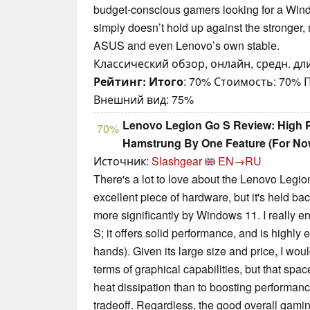
budget-conscious gamers looking for a Win
simply doesn’t hold up against the stronger,
ASUS and even Lenovo’s own stable.
Классический обзор, онлайн, средн. дли
Рейтинг:
Итого
: 70% Стоимость: 70%
Внешний вид: 75%
Lenovo Legion Go S Review: High 
70%
Hamstrung By One Feature (For No
Источник:
Slashgear
EN→RU
There's a lot to love about the Lenovo Legio
excellent piece of hardware, but it's held ba
more significantly by Windows 11. I really 
S; it offers solid performance, and is highly 
hands). Given its large size and price, I wou
terms of graphical capabilities, but that sp
heat dissipation than to boosting performan
tradeoff. Regardless, the good overall gami