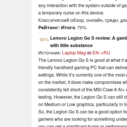
any interaction with the system outside of
a temporary curse on this device.
Классический обзор, онлайн, средн. дли
Рейтинг:
Итого
: 70%
Lenovo Legion Go S review: A gamin
60%
with little substance
Источник:
Laptop Mag
EN→RU
The Lenovo Legion Go S is good at what it ai
friendly handheld gaming PC that can delive
settings. While it’s currently one of the mos
on the market, it does make compromises wh
consistently fell short of the MSI Claw 8 AI
testing. However, the Legion Go S can still 
on Medium or Low graphics, particularly in l
So, the Legion Go S can be a good option fo
gamers who are looking for something under 
you can get a significant bump in performanc