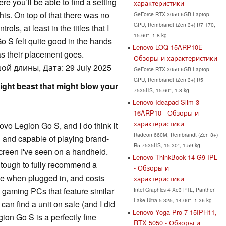
e you’ll be able to find a setting
характеристики
this. On top of that there was no
GeForce RTX 3050 6GB Laptop
GPU, Rembrandt (Zen 3+) R7 170,
ols, at least in the titles that I
15.60", 1.8 kg
o S felt quite good in the hands
Lenovo LOQ 15ARP10E -
 as their placement goes.
Обзоры и характеристики
й длины, Дата: 29 July 2025
GeForce RTX 3050 6GB Laptop
GPU, Rembrandt (Zen 3+) R5
ight beast that might blow your
7535HS, 15.60", 1.8 kg
Lenovo Ideapad Slim 3
16ARP10 - Обзоры и
характеристики
ovo Legion Go S, and I do think it
Radeon 660M, Rembrandt (Zen 3+)
d and capable of playing brand-
R5 7535HS, 15.30", 1.59 kg
reen I've seen on a handheld.
Lenovo ThinkBook 14 G9 IPL
is tough to fully recommend a
- Обзоры и
nce when plugged in, and costs
характеристики
 gaming PCs that feature similar
Intel Graphics 4 Xe3 PTL, Panther
Lake Ultra 5 325, 14.00", 1.36 kg
can find a unit on sale (and I did
Lenovo Yoga Pro 7 15IPH11,
egion Go S is a perfectly fine
RTX 5050 - Обзоры и