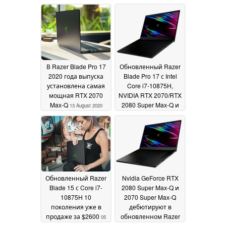
AMOLED 144 Гц и
2022
чипсет Qualcomm
Snapdragon G3x с
поддержкой 5G
17
October 2022
В Razer Blade Pro 17
Обновленный Razer
2020 года выпуска
Blade Pro 17 с Intel
установлена самая
Core i7-10875H,
мощная RTX 2070
NVIDIA RTX 2070/RTX
Max-Q
2080 Super Max-Q и
13 August 2020
300-Гц FHD
дисплеем уже в
продаже
22 May 2020
Обновленный Razer
Nvidia GeForce RTX
Blade 15 с Core i7-
2080 Super Max-Q и
10875H 10
2070 Super Max-Q
поколения уже в
дебютируют в
продаже за $2600
обновленном Razer
05
Blade 15