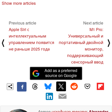
May 2020
03 April 2020
Show more articles
Previous article
Next article
Apple Siri с
M1 Pro:
интеллектуальным
Универсальный и
⟨
⟩
управлением появится
портативный двойной
не раньше 2025 года
монитор,
поддерживающий
сенсорный ввод
Add as a preferred
source on Google
Автор
исходного текста
:
Alexander