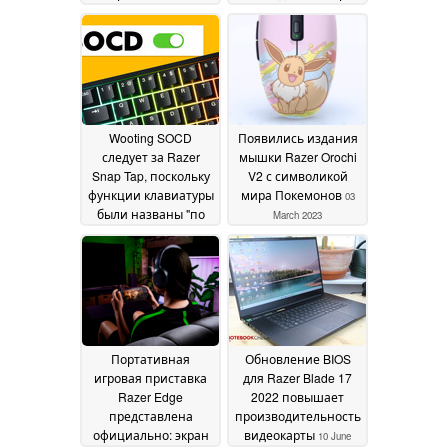
открытии
28 August 2024
29 July 2024
Wooting SOCD
Появились издания
следует за Razer
мышки Razer Orochi
Snap Tap, поскольку
V2 с символикой
функции клавиатуры
мира Покемонов
03
были названы "по
March 2023
сути жульничеством"
26 July 2024
Портативная
Обновление BIOS
игровая приставка
для Razer Blade 17
Razer Edge
2022 повышает
представлена
производительность
официально: экран
видеокарты
10 June