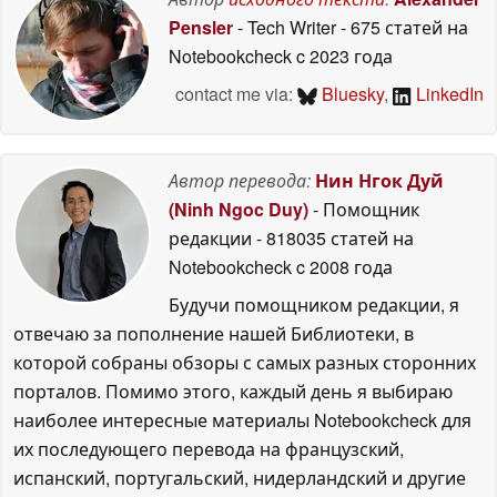
Pensler
- Tech Writer
- 675 статей на
Notebookcheck
c 2023 года
contact me via:
Bluesky
,
LinkedIn
Автор перевода:
Нин Нгок Дуй
(Ninh Ngoc Duy)
- Помощник
редакции
- 818035 статей на
Notebookcheck
c 2008 года
Будучи помощником редакции, я
отвечаю за пополнение нашей Библиотеки, в
которой собраны обзоры с самых разных сторонних
порталов. Помимо этого, каждый день я выбираю
наиболее интересные материалы Notebookcheck для
их последующего перевода на французский,
испанский, португальский, нидерландский и другие