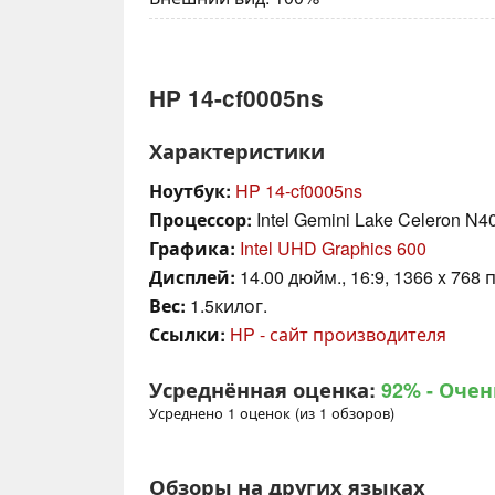
HP 14-cf0005ns
Характеристики
Ноутбук:
HP 14-cf0005ns
Процессор:
Intel Gemini Lake Celeron N4
Графика:
Intel UHD Graphics 600
Дисплей:
14.00 дюйм., 16:9, 1366 x 768 
Вес:
1.5килог.
Ссылки:
HP - сайт производителя
Усреднённая оценка:
92%
- Очен
Усреднено 1 оценок (из 1 обзоров)
Обзоры на других языках