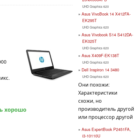
UHD Graphics 620
Asus VivoBook 14 X412FA-
EK295T
UHD Graphics 620
Asus Vivobook S14 S412DA-
EK025T
UHD Graphics 620
Asus X409F-EK138T
000
UHD Graphics 620
Dell Inspiron 14 3480
UHD Graphics 620
пикс.
Они похожи:
Характеристики
схожи, но
производитель другой
ь хорошо
или процессор другой
Asus ExpertBook P2451FA,
i3-10110U