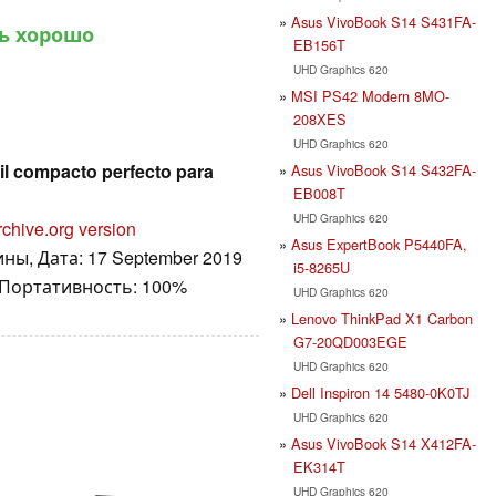
Asus VivoBook S14 S431FA-
ь хорошо
EB156T
UHD Graphics 620
MSI PS42 Modern 8MO-
208XES
UHD Graphics 620
til compacto perfecto para
Asus VivoBook S14 S432FA-
EB008T
UHD Graphics 620
rchive.org version
Asus ExpertBook P5440FA,
ны, Дата: 17 September 2019
i5-8265U
 Портативность: 100%
UHD Graphics 620
Lenovo ThinkPad X1 Carbon
G7-20QD003EGE
UHD Graphics 620
Dell Inspiron 14 5480-0K0TJ
UHD Graphics 620
Asus VivoBook S14 X412FA-
EK314T
UHD Graphics 620