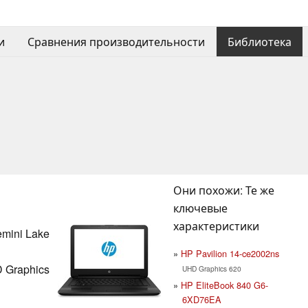
и
Сравнения производительности
Библиотека
Они похожи: Те же
ключевые
характеристики
Gemini Lake
HP Pavilion 14-ce2002ns
D Graphics
UHD Graphics 620
HP EliteBook 840 G6-
6XD76EA