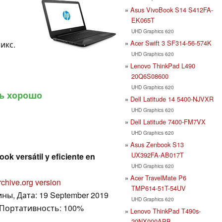
Asus VivoBook S14 S412FA-
EK065T
UHD Graphics 620
Acer Swift 3 SF314-56-574K
пикс.
UHD Graphics 620
Lenovo ThinkPad L490
20Q6S08600
UHD Graphics 620
ь хорошо
Dell Latitude 14 5400-NJVXR
UHD Graphics 620
Dell Latitude 7400-FM7VX
UHD Graphics 620
Asus Zenbook S13
UX392FA-AB017T
ook versátil y eficiente en
UHD Graphics 620
Acer TravelMate P6
rchive.org version
TMP614-51T-54UV
ны, Дата: 19 September 2019
UHD Graphics 620
 Портативность: 100%
Lenovo ThinkPad T490s-
20NX000APB