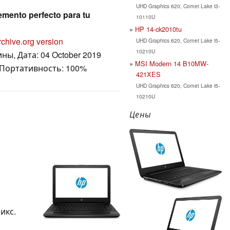
UHD Graphics 620, Comet Lake i3-
emento perfecto para tu
10110U
HP 14-ck2010tu
rchive.org version
UHD Graphics 620, Comet Lake i5-
10210U
ны, Дата: 04 October 2019
MSI Modern 14 B10MW-
 Портативность: 100%
421XES
UHD Graphics 620, Comet Lake i5-
10210U
Цены
пикс.