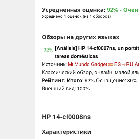
Усреднённая оценка:
92%
- Очен
Усреднено 1 оценок (из 1 обзоров)
Обзоры на других языках
[Análisis] HP 14-cf0007ns, un portá
92%
tareas domésticas
Источник:
Mi Mundo Gadget
ES→RU
A
Классический обзор, онлайн, малой дли
Рейтинг:
Итого
: 92% Оснащение: 80%
Внешний вид: 100%
HP 14-cf0008ns
Характеристики