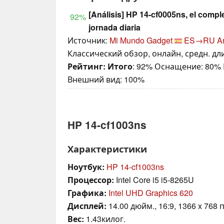
[Análisis] HP 14-cf0005ns, el compl
92%
jornada diaria
Источник:
Mi Mundo Gadget
ES→RU
A
Классический обзор, онлайн, средн. дли
Рейтинг:
Итого
: 92% Оснащение: 80%
Внешний вид: 100%
HP 14-cf1003ns
Характеристики
Ноутбук:
HP 14-cf1003ns
Процессор:
Intel Core i5 i5-8265U
Графика:
Intel UHD Graphics 620
Дисплей:
14.00 дюйм., 16:9, 1366 x 768 
Вес:
1.43килог.