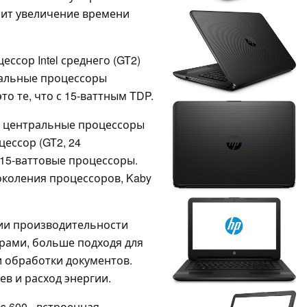
чит увеличение времени
ессор Intel среднего (GT2)
ральные процессоры
это те, что с 15-ваттным TDP.
в центральные процессоры
цессор (GT2, 24
 15-ваттовые процессоры.
околения процессоров, Kaby
ии производительности
рами, больше подходя для
и обработки документов.
в и расход энергии.
ics 600 - встроенная