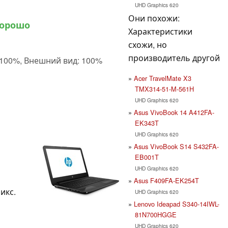
UHD Graphics 620
Они похожи:
хорошо
Характеристики
схожи, но
производитель другой
100%, Внешний вид: 100%
Acer TravelMate X3
TMX314-51-M-561H
UHD Graphics 620
Asus VivoBook 14 A412FA-
EK343T
UHD Graphics 620
Asus VivoBook S14 S432FA-
EB001T
UHD Graphics 620
Asus F409FA-EK254T
пикс.
UHD Graphics 620
Lenovo Ideapad S340-14IWL-
81N700HGGE
UHD Graphics 620