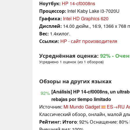
Ноутбук:
HP 14-cf0008ns
Процессор:
Intel Kaby Lake i3-7020U
Графика:
Intel HD Graphics 620
Дисплей:
14.00 дюйм., 16:9, 1366 x 768 
Вес:
1.4килог.
Ссылки:
HP - сайт производителя
Усреднённая оценка:
92%
- Очен
Усреднено 1 оценок (из 1 обзоров)
Обзоры на других языках
[Análisis] HP 14-cf0008ns, un ultrab
92%
rebajas por tiempo limitado
Источник:
Mi Mundo Gadget
ES→RU
A
Классический обзор, онлайн, малой дли
Рейтинг:
Итого
: 92% Оснащение: 80%
Внешний вид: 100%