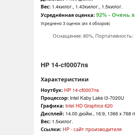
Вес:
1.4килог., 1.43килог., 1.5килог.
92%
- Очень 
Усреднённая оценка:
Усреднено
3
оценок (из
4
обзоров)
Оснащение: 80%, Портативность: 
HP 14-cf0007ns
Характеристики
Ноутбук:
HP 14-cf0007ns
Процессор:
Intel Kaby Lake i3-7020U
Графика:
Intel HD Graphics 620
Дисплей:
14.00 дюйм., 16:9, 1366 x 768 
Вес:
1.5килог.
Ссылки:
HP - сайт производителя