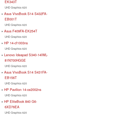
EK343T
UHD Graphics 620
Asus VivoBook S14 S432FA-
EB001T
UHD Graphics 620
Asus F409FA-EK254T
UHD Graphics 620
HP 14-cf1003ns
UHD Graphics 620
Lenovo Ideapad S340-14IWL-
81N700HGGE
UHD Graphics 620
Asus VivoBook S14 S431FA-
EB156T
UHD Graphics 620
HP Pavilion 14-ce2002ns
UHD Graphics 620
HP EliteBook 840 G6-
6XD76EA
UHD Graphics 620