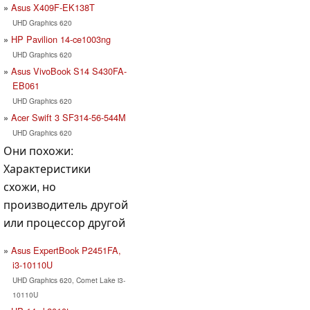
Asus X409F-EK138T
UHD Graphics 620
HP Pavilion 14-ce1003ng
UHD Graphics 620
Asus VivoBook S14 S430FA-
EB061
UHD Graphics 620
Acer Swift 3 SF314-56-544M
UHD Graphics 620
Они похожи:
Характеристики
схожи, но
производитель другой
или процессор другой
Asus ExpertBook P2451FA,
i3-10110U
UHD Graphics 620, Comet Lake i3-
10110U