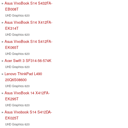
Asus VivoBook S14 S432FA-
EB008T
UHD Graphics 620
Asus VivoBook S14 X412FA-
EK314T
UHD Graphics 620
Asus VivoBook S14 S412FA-
EK065T
UHD Graphics 620
Acer Swift 3 SF314-56-574K
UHD Graphics 620
Lenovo ThinkPad L490
20Q6S08600
UHD Graphics 620
Asus VivoBook 14 X412FA-
EK295T
UHD Graphics 620
Asus Vivobook S14 S412DA-
EK025T
UHD Graphics 620