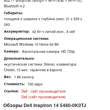
802.11 a/b/g/n/ac (a/b/g/n = Wi-Fi 4/ac = Wi-Fi 5/),
Bluetooth 4.2
Габариты
толщина х ширина х глубина (мм): 21 x 339 x
242
Аккумулятор
42 Вт⋅ч литий-ион., 3-cell
Операционная система
Microsoft Windows 10 Home 64 Bit
Камера
Фронтальная камера: HD 720p
Дополнительно
акустическая система: Stereo, клавиатура:
Chiclet, 12 мес. гарантии в Европе
Вес
1.86 килогр.
Стоимость
700 евро
Ссылки
Dell - сайт производителя
Dell (сайт производителя)
Обзоры Dell Inspiron 14 5480-0K0TJ