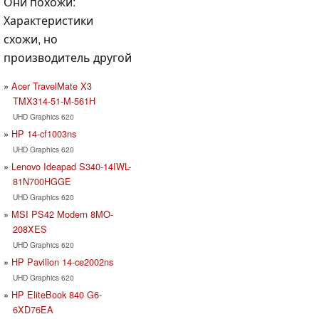
Они похожи:
Характеристики
схожи, но
производитель другой
Acer TravelMate X3
TMX314-51-M-561H
UHD Graphics 620
HP 14-cf1003ns
UHD Graphics 620
Lenovo Ideapad S340-14IWL-
81N700HGGE
UHD Graphics 620
MSI PS42 Modern 8MO-
208XES
UHD Graphics 620
HP Pavilion 14-ce2002ns
UHD Graphics 620
HP EliteBook 840 G6-
6XD76EA