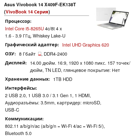
Asus Vivobook 14 X409F-EK138T
(
VivoBook 14 Серия
)
Процессор
Intel Core i5-8265U
4c/8t 4 x
1.6 - 3.9 ГГц, Whiskey Lake-U
Графический адаптер
Intel UHD Graphics 620
ОЗУ
8 Гбайт
, DDR4-2400
Дисплей
14.00 дюйм. 16:9, 1920 x 1080 пикс. 157 точек/
дюйм, TN LED, глянцевое покрытие: Нет
Хранение данных
1TB HDD
Интерфейсы
2 USB 2.0, 1 USB 3.0 / 3.1 Gen 1, 1 HDMI,
Аудиоразъёмы: 3.5mm, картридер: microSD,
USB-C
Коммуникации
802.11 a/b/g/n/ac (a/b/g/n = Wi-Fi 4/ac = Wi-Fi 5/),
Bluetooth 5.0