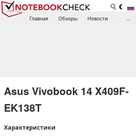
Главная
Обзоры
Новости
...
Сравнения производительности
Библиотека
Поиск обзора
Контакты
Asus Vivobook 14 X409F-
EK138T
Характеристики