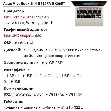
Asus VivoBook S14 S412FA-EK065T
Процессор
Intel Core i5-8265U
4c/8t 4 x
1.6 - 3.9 ГГц, Whiskey Lake-U
Графический адаптер
Intel UHD Graphics 620
ОЗУ
8 Гбайт
Дисплей
14.00 дюйм. 16:9, 1920 x 1080 пикс. 157 точек/
дюйм, глянцевое покрытие: Нет
Хранение данных
512 GB SSD
Интерфейсы
1 USB 2.0, 1 USB 3.0 / 3.1 Gen 1, 1 USB 3.1 Gen
2, 1 HDMI
Коммуникации
802.11 a/b/g/n/ac (a/b/g/n = Wi-Fi 4/ac = Wi-Fi 5/)
Габариты
толщина х ширина х глубина (мм): 21 x 322 x