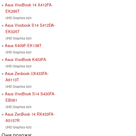
Asus VivoBook 14 X412FA-
EK295T
UHD Graphics 620
Asus Vivobook S14 S412DA-
EK025T
UHD Graphics 620
Asus X409F-EK138T
UHD Graphics 620
Asus VivoBook K403FA
UHD Graphics 620
Asus Zenbook UX433FA-
A6113T
UHD Graphics 620
Asus VivoBook S14 S430FA-
EB061
UHD Graphics 620
Asus ZenBook 14 RX433FA-
A5157R
UHD Graphics 620
Они похожи: