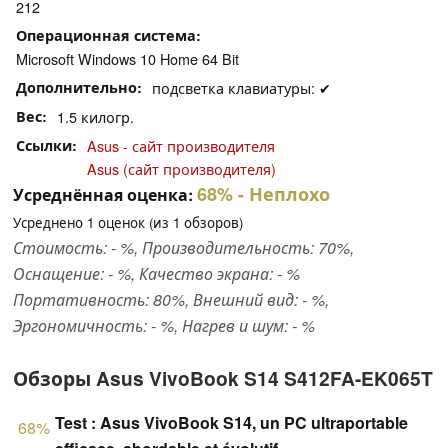
212
Операционная система
Microsoft Windows 10 Home 64 Bit
Дополнительно
подсветка клавиатуры: ✔
Вес
1.5 килогр.
Ссылки
Asus - сайт производителя
Asus (сайт производителя)
68%
- Неплохо
Усреднённая оценка:
Усреднено
1
оценок (из
1
обзоров)
Стоимость: - %, Производительность: 70%,
Оснащение: - %, Качество экрана: - %
Портативность: 80%, Внешний вид: - %,
Эргономичность: - %, Нагрев и шум: - %
Обзоры Asus VivoBook S14 S412FA-EK065T
Test : Asus VivoBook S14, un PC ultraportable
68%