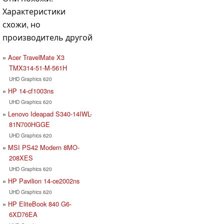
Характеристики
схожи, но
производитель другой
Acer TravelMate X3
TMX314-51-M-561H
UHD Graphics 620
HP 14-cf1003ns
UHD Graphics 620
Lenovo Ideapad S340-14IWL-
81N700HGGE
UHD Graphics 620
MSI PS42 Modern 8MO-
208XES
UHD Graphics 620
HP Pavilion 14-ce2002ns
UHD Graphics 620
HP EliteBook 840 G6-
6XD76EA