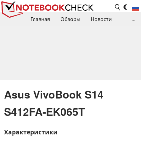
Главная
Обзоры
Новости
...
Сравнения производительности
Библиотека
Поиск обзора
Контакты
Asus VivoBook S14
S412FA-EK065T
Характеристики