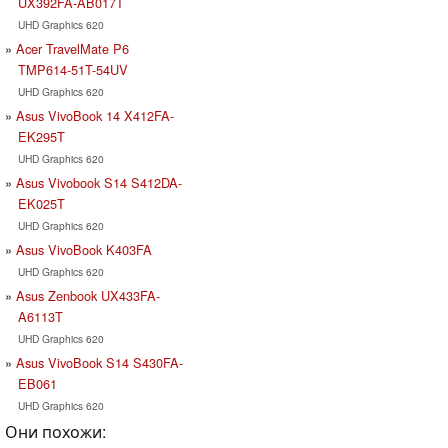
UX392FA-AB017T
UHD Graphics 620
Acer TravelMate P6
TMP614-51T-54UV
UHD Graphics 620
Asus VivoBook 14 X412FA-
EK295T
UHD Graphics 620
Asus Vivobook S14 S412DA-
EK025T
UHD Graphics 620
Asus VivoBook K403FA
UHD Graphics 620
Asus Zenbook UX433FA-
A6113T
UHD Graphics 620
Asus VivoBook S14 S430FA-
EB061
UHD Graphics 620
Они похожи: