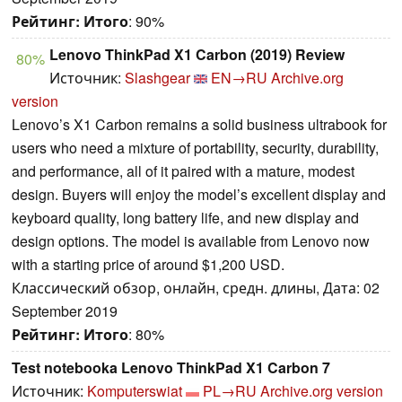
Рейтинг:
Итого
: 90%
Lenovo ThinkPad X1 Carbon (2019) Review
80%
Источник:
Slashgear
EN→RU
Archive.org
version
Lenovo’s X1 Carbon remains a solid business ultrabook for
users who need a mixture of portability, security, durability,
and performance, all of it paired with a mature, modest
design. Buyers will enjoy the model’s excellent display and
keyboard quality, long battery life, and new display and
design options. The model is available from Lenovo now
with a starting price of around $1,200 USD.
Классический обзор, онлайн, средн. длины, Дата: 02
September 2019
Рейтинг:
Итого
: 80%
Test notebooka Lenovo ThinkPad X1 Carbon 7
Источник:
Komputerswiat
PL→RU
Archive.org version