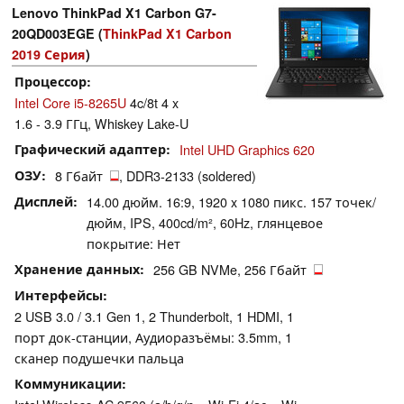
Lenovo ThinkPad X1 Carbon G7-
20QD003EGE (
ThinkPad X1 Carbon
2019 Серия
)
Процессор
Intel Core i5-8265U
4c/8t 4 x
1.6 - 3.9 ГГц, Whiskey Lake-U
Графический адаптер
Intel UHD Graphics 620
ОЗУ
8 Гбайт
, DDR3-2133 (soldered)
Дисплей
14.00 дюйм. 16:9, 1920 x 1080 пикс. 157 точек/
дюйм, IPS, 400cd/​m², 60Hz, глянцевое
покрытие: Нет
Хранение данных
256 GB NVMe, 256 Гбайт
Интерфейсы
2 USB 3.0 / 3.1 Gen 1, 2 Thunderbolt, 1 HDMI, 1
порт док-станции, Аудиоразъёмы: 3.5mm, 1
сканер подушечки пальца
Коммуникации