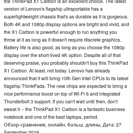
the ThinkPad X1 Carbon is an excellent choice. The latest
version of Lenovo's flagship ultraportable has a
superlightweight chassis that's as durable as it is gorgeous.
Both 4K and 1080p display options are bright and vivid, and
the X1 Carbon is powerful enough to run anything you
throw at it as long as it doesn't require discrete graphics.
Battery life is also good, as long as you choose the 1080p
display over the short-lived 4K option. Despite all of that
deserving praise, you probably shouldn't buy this ThinkPad
X1 Carbon. At least, not today. Lenovo has already
announced that it will bring 10th Gen Intel CPUs to its latest
flagship ThinkPads. The new chips are expected to bring a
nice performance boost on top of Wi-Fi 6 and integrated
Thunderbolt 3 support. If you can't wait until then, don't
sweat it -- the ThinkPad X1 Carbon is a fantastic business
notebook and one of the best laptops, period.
Обзор-сравнение, онлайн, больш. длины, Дата: 27
September 2019