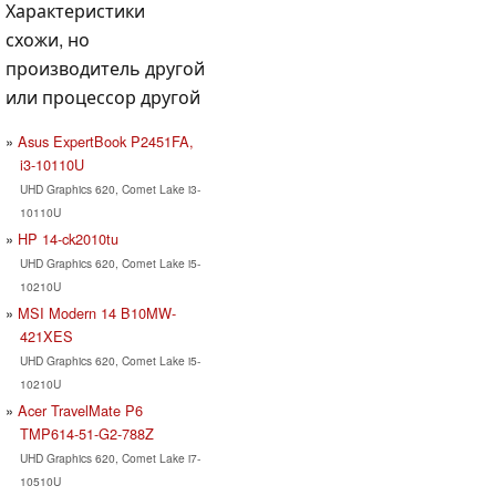
Характеристики
схожи, но
производитель другой
или процессор другой
Asus ExpertBook P2451FA,
i3-10110U
UHD Graphics 620, Comet Lake i3-
10110U
HP 14-ck2010tu
UHD Graphics 620, Comet Lake i5-
10210U
MSI Modern 14 B10MW-
421XES
UHD Graphics 620, Comet Lake i5-
10210U
Acer TravelMate P6
TMP614-51-G2-788Z
UHD Graphics 620, Comet Lake i7-
10510U