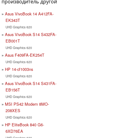
производитель другой
Asus VivoBook 14 A412FA-
EK343T
UHD Graphics 620
Asus VivoBook S14 S432FA-
EB001T
UHD Graphics 620
Asus F409FA-EK254T
UHD Graphics 620
HP 14-cf1003ns
UHD Graphics 620
Asus VivoBook S14 S431FA-
EB156T
UHD Graphics 620
MSI PS42 Modern 8MO-
208XES
UHD Graphics 620
HP EliteBook 840 G6-
6XD76EA
UHD Graphics 620