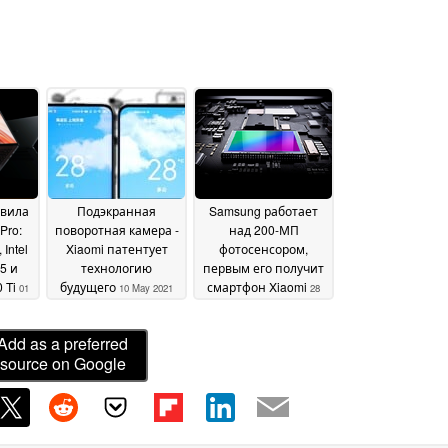
авила
Подэкранная
Samsung работает
Pro:
поворотная камера -
над 200-МП
Intel
Xiaomi патентует
фотосенсором,
5 и
технологию
первым его получит
0 Ti
будущего
смартфон Xiaomi
01
10 May 2021
28
April 2021
Add as a preferred
source on Google