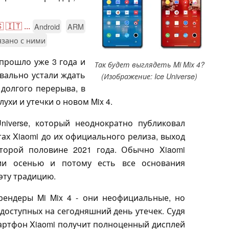

🇮🇹
...
Android
ARM
язано с ними
 прошло уже 3 года и
Так будет выглядеть Mi Mix 4?
квально устали ждать
(Изображение: Ice Universe)
 долгого перерыва, в
ухи и утечки о новом Mix 4.
niverse, который неоднократно публиковал
х Xiaomi до их официального релиза, выход
второй половине 2021 года. Обычно Xiaomi
рии осенью и потому есть все основания
эту традицию.
рендеры Mi Mix 4 - они неофициальные, но
доступных на сегодняшний день утечек. Судя
артфон Xiaomi получит полноценный дисплей