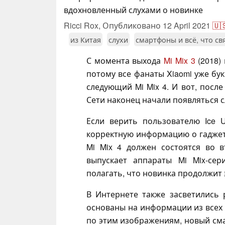
вдохновленный слухами о новинке
Ricci Rox,
Опубликовано
12 April 2021
🇺
из Китая
слухи
смартфоны и всё, что св
С момента выхода
Mi Mix 3
(2018)
потому все фанаты Xiaomi уже бу
следующий Mi Mix 4. И вот, после
Сети наконец начали появляться сл
Если верить пользователю Ice U
корректную информацию о гаджета
Mi Mix 4 должен состоятся во 
выпускает аппараты Mi Mix-се
полагать, что новинка продолжит 
В Интернете также засветились 
основаны на информации из всех 
по этим изображениям, новый см