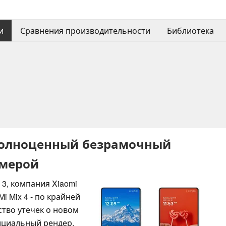
и
Сравнения производительности
Библиотека
т полноценный безрамочный
амерой
 3, компания Xiaomi
i Mix 4 - по крайней
ство утечек о новом
ициальный рендер,