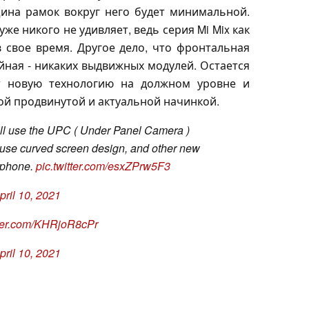
щина рамок вокруг него будет минимальной.
же никого не удивляет, ведь серия Mi Mix как
в свое время. Другое дело, что фронтальная
ейная - никаких выдвижных модулей. Остается
ют новую технологию на должном уровне и
ой продвинутой и актуальной начинкой.
ill use the UPC ( Under Panel Camera )
to use curved screen design, and other new
s phone.
pic.twitter.com/esxZPrw5F3
pril 10, 2021
tter.com/KHRjoR8cPr
pril 10, 2021