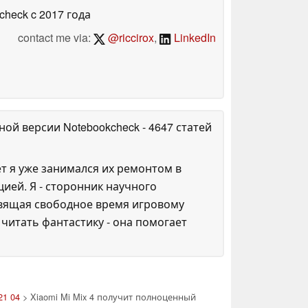
kcheck
c 2017 года
contact me via:
@riccirox
,
LinkedIn
ной версии Notebookcheck
- 4647 статей
ет я уже занимался их ремонтом в
ией. Я - сторонник научного
освящая свободное время игровому
итать фантастику - она помогает
21 04
> Xiaomi Mi Mix 4 получит полноценный