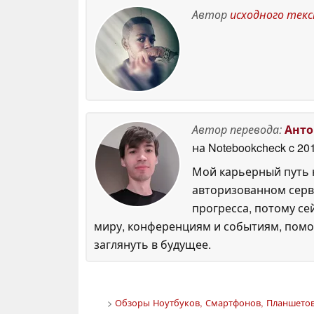
Автор
исходного тек
Автор перевода:
Анто
на Notebookcheck
c 20
Мой карьерный путь н
авторизованном серви
прогресса, потому се
миру, конференциям и событиям, помо
заглянуть в будущее.
>
Обзоры Ноутбуков, Смартфонов, Планшетов.