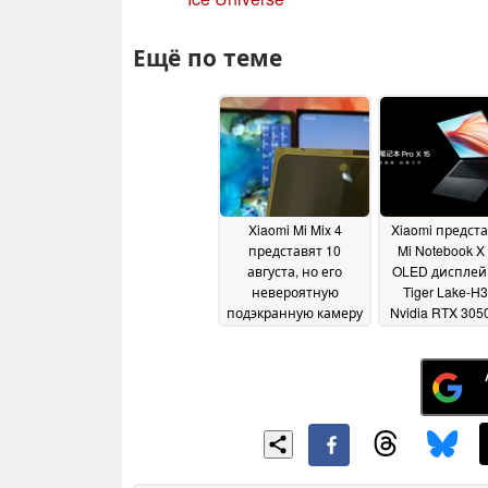
Ещё по теме
Xiaomi Mi Mix 4
Xiaomi предст
представят 10
Mi Notebook X 
августа, но его
OLED дисплей, 
невероятную
Tiger Lake-H3
подэкранную камеру
Nvidia RTX 305
уже показали на
July 2021
видео
04 August 2021