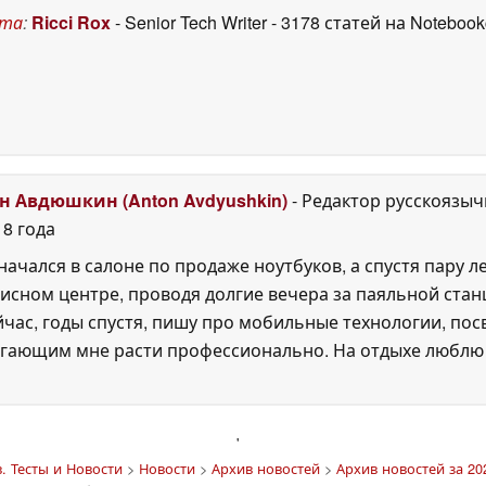
ста
:
Ricci Rox
- Senior Tech Writer
- 3178 статей на Noteboo
н Авдюшкин (Anton Avdyushkin)
- Редактор русскоязыч
18 года
ачался в салоне по продаже ноутбуков, а спустя пару л
сном центре, проводя долгие вечера за паяльной станц
йчас, годы спустя, пишу про мобильные технологии, п
гающим мне расти профессионально. На отдыхе люблю ч
'
 Тесты и Новости
>
Новости
>
Архив новостей
>
Архив новостей за 20