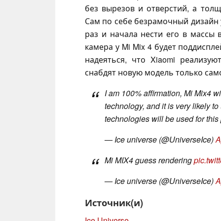
без вырезов и отверстий, а тол
Сам по себе безрамочный дизайн у
раз и начала нести его в массы 
камера у Mi Mix 4 будет поддиспл
надеяться, что Xiaomi реализу
снабдят новую модель только сам
I am 100% affirmation, Mi Mix4 w
technology, and it is very likely 
technologies will be used for thi
— Ice universe (@UniverseIce)
A
Mi MIX4 guess rendering
pic.twi
— Ice universe (@UniverseIce)
A
Источник(и)
Ice Universe