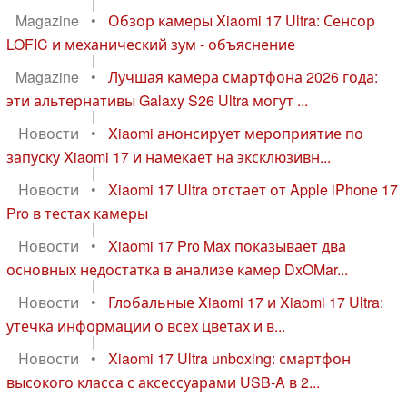
|
Magazine
•
Обзор камеры Xiaomi 17 Ultra: Сенсор
LOFIC и механический зум - объяснение
|
Magazine
•
Лучшая камера смартфона 2026 года:
эти альтернативы Galaxy S26 Ultra могут ...
|
Новости
•
Xiaomi анонсирует мероприятие по
запуску Xiaomi 17 и намекает на эксклюзивн...
|
Новости
•
Xiaomi 17 Ultra отстает от Apple iPhone 17
Pro в тестах камеры
|
Новости
•
Xiaomi 17 Pro Max показывает два
основных недостатка в анализе камер DxOMar...
|
Новости
•
Глобальные Xiaomi 17 и Xiaomi 17 Ultra:
утечка информации о всех цветах и в...
|
Новости
•
Xiaomi 17 Ultra unboxing: смартфон
высокого класса с аксессуарами USB-A в 2...
...