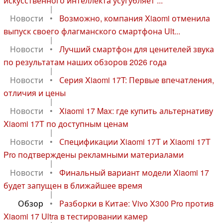
искусственного интеллекта усугубляет ...
|
Новости
•
Возможно, компания Xiaomi отменила
выпуск своего флагманского смартфона Ult...
|
Новости
•
Лучший смартфон для ценителей звука
по результатам наших обзоров 2026 года
|
Новости
•
Серия Xiaomi 17T: Первые впечатления,
отличия и цены
|
Новости
•
Xiaomi 17 Max: где купить альтернативу
Xiaomi 17T по доступным ценам
|
Новости
•
Спецификации Xiaomi 17T и Xiaomi 17T
Pro подтверждены рекламными материалами
|
Новости
•
Финальный вариант модели Xiaomi 17
будет запущен в ближайшее время
|
Обзор
•
Разборки в Китае: Vivo X300 Pro против
Xiaomi 17 Ultra в тестировании камер