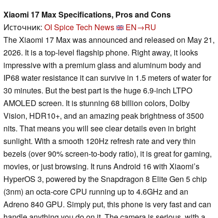
Xiaomi 17 Max Specifications, Pros and Cons
Источник:
OI Spice Tech News
EN→RU
The Xiaomi 17 Max was announced and released on May 21,
2026. It is a top-level flagship phone. Right away, it looks
impressive with a premium glass and aluminum body and
IP68 water resistance it can survive in 1.5 meters of water for
30 minutes. But the best part is the huge 6.9-inch LTPO
AMOLED screen. It is stunning 68 billion colors, Dolby
Vision, HDR10+, and an amazing peak brightness of 3500
nits. That means you will see clear details even in bright
sunlight. With a smooth 120Hz refresh rate and very thin
bezels (over 90% screen-to-body ratio), it is great for gaming,
movies, or just browsing. It runs Android 16 with Xiaomi’s
HyperOS 3, powered by the Snapdragon 8 Elite Gen 5 chip
(3nm) an octa-core CPU running up to 4.6GHz and an
Adreno 840 GPU. Simply put, this phone is very fast and can
handle anything you do on it. The camera is serious, with a