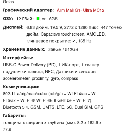
Gelas
Графический адаптер
Arm Mali G1- Ultra MC12
ОЗУ
12 Гбайт
, or 16GB
Дисплей
6.83 дюйм. 19.5:9, 2772 x 1280 пикс. 447 точек/
дюйм, Capacitive touchscreen, AMOLED,
глянцевое покрытие: ✔, 165 Hz
Хранение данных
256GB / 512GB
Интерфейсы
USB-C Power Delivery (PD), 1 ИК-порт, 1 сканер
подушечки пальца, NFC, Датчики и сенсоры:
accelerometer, proximity, gyro, compass
Коммуникации
802.11 a/​b/​g/​n/​ac/​ax/​be (a/b/g/n = Wi-Fi 4/ac = Wi-
Fi 5/ax = Wi-Fi 6/ Wi-Fi 6E 6 GHz be = Wi-Fi 7),
Bluetooth 5.4, GSM, UMTS, LTE, 5G, Dual SIM, GPS
Габариты
толщина х ширина х глубина (мм): 8.2 x 162.9 x
77.9