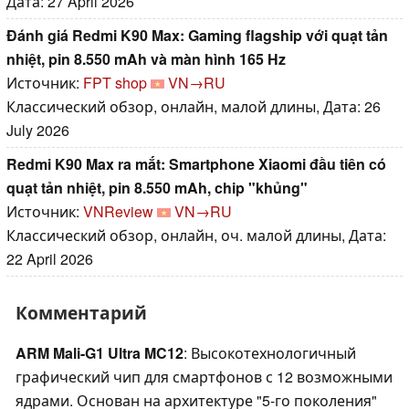
Дата: 27 April 2026
Đánh giá Redmi K90 Max: Gaming flagship với quạt tản
nhiệt, pin 8.550 mAh và màn hình 165 Hz
Источник:
FPT shop
VN→RU
Классический обзор, онлайн, малой длины, Дата: 26
July 2026
Redmi K90 Max ra mắt: Smartphone Xiaomi đầu tiên có
quạt tản nhiệt, pin 8.550 mAh, chip "khủng"
Источник:
VNReview
VN→RU
Классический обзор, онлайн, оч. малой длины, Дата:
22 April 2026
Комментарий
ARM Mali-G1 Ultra MC12
: Высокотехнологичный
графический чип для смартфонов с 12 возможными
ядрами. Основан на архитектуре "5-го поколения"