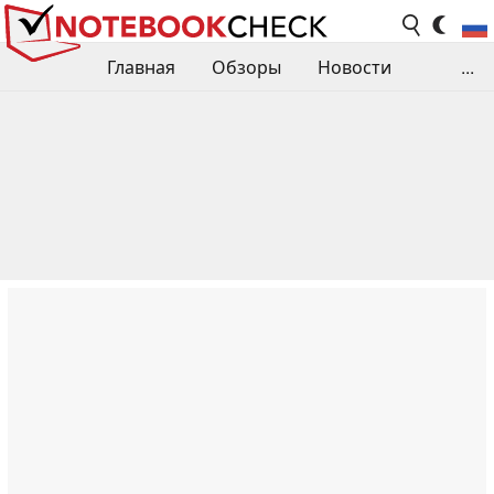
Главная
Обзоры
Новости
...
Сравнения производительности
Библиотека
Поиск обзора
Контакты