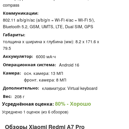
compass
Коммуникации
802.11 a/b/g/n/ac (a/b/g/n = Wi-Fi 4/ac = Wi-Fi 5/),
Bluetooth 5.2, GSM, UMTS, LTE, Dual SIM, GPS
Габариты
толщина х ширина х глубина (мм): 8.2 x 171.6 x
79.5
Аккумулятор
6000 мА⋅ч
Операционная система
Android 16
Камера
осн. камера: 13 МП
фронт. камера: 8 МП
Дополнительно
клавиатура: Virtual keyboard
Вес
208 г
80%
- Хорошо
Усреднённая оценка:
Усреднено
1
оценок (из
6
обзоров)
Обзоры Xiaomi Redmi A7 Pro