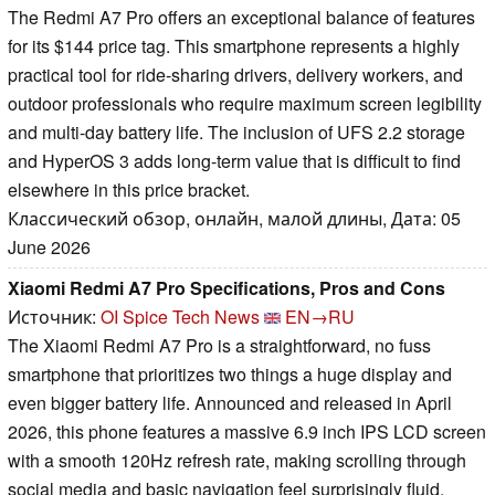
The Redmi A7 Pro offers an exceptional balance of features
for its $144 price tag. This smartphone represents a highly
practical tool for ride-sharing drivers, delivery workers, and
outdoor professionals who require maximum screen legibility
and multi-day battery life. The inclusion of UFS 2.2 storage
and HyperOS 3 adds long-term value that is difficult to find
elsewhere in this price bracket.
Классический обзор, онлайн, малой длины, Дата: 05
June 2026
Xiaomi Redmi A7 Pro Specifications, Pros and Cons
Источник:
OI Spice Tech News
EN→RU
The Xiaomi Redmi A7 Pro is a straightforward, no fuss
smartphone that prioritizes two things a huge display and
even bigger battery life. Announced and released in April
2026, this phone features a massive 6.9 inch IPS LCD screen
with a smooth 120Hz refresh rate, making scrolling through
social media and basic navigation feel surprisingly fluid.