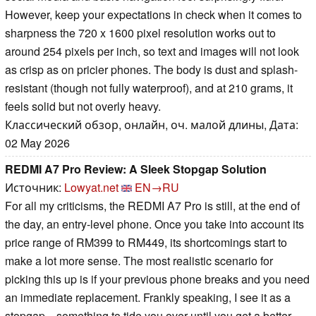
However, keep your expectations in check when it comes to
sharpness the 720 x 1600 pixel resolution works out to
around 254 pixels per inch, so text and images will not look
as crisp as on pricier phones. The body is dust and splash-
resistant (though not fully waterproof), and at 210 grams, it
feels solid but not overly heavy.
Классический обзор, онлайн, оч. малой длины, Дата:
02 May 2026
REDMI A7 Pro Review: A Sleek Stopgap Solution
Источник:
Lowyat.net
EN→RU
For all my criticisms, the REDMI A7 Pro is still, at the end of
the day, an entry-level phone. Once you take into account its
price range of RM399 to RM449, its shortcomings start to
make a lot more sense. The most realistic scenario for
picking this up is if your previous phone breaks and you need
an immediate replacement. Frankly speaking, I see it as a
stopgap—something to tide you over until you get a better