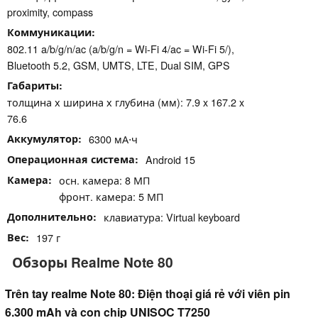
proximity, compass
Коммуникации
802.11 a/b/g/n/ac (a/b/g/n = Wi-Fi 4/ac = Wi-Fi 5/),
Bluetooth 5.2, GSM, UMTS, LTE, Dual SIM, GPS
Габариты
толщина х ширина х глубина (мм): 7.9 x 167.2 x
76.6
Аккумулятор
6300 мА⋅ч
Операционная система
Android 15
Камера
осн. камера: 8 МП
фронт. камера: 5 МП
Дополнительно
клавиатура: Virtual keyboard
Вес
197 г
Обзоры Realme Note 80
Trên tay realme Note 80: Điện thoại giá rẻ với viên pin
6.300 mAh và con chip UNISOC T7250