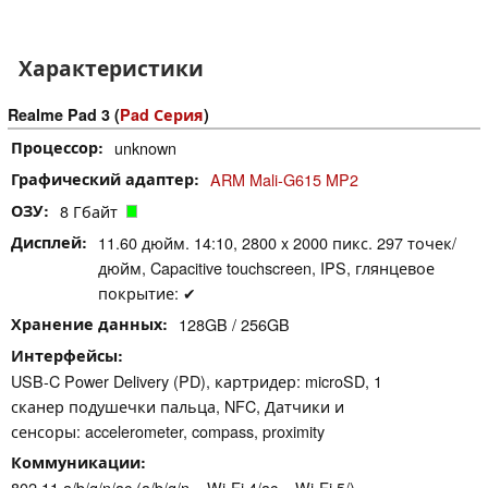
Характеристики
Realme Pad 3 (
Pad Серия
)
Процессор
unknown
Графический адаптер
ARM Mali-G615 MP2
ОЗУ
8 Гбайт
Дисплей
11.60 дюйм. 14:10, 2800 x 2000 пикс. 297 точек/
дюйм, Capacitive touchscreen, IPS, глянцевое
покрытие: ✔
Хранение данных
128GB / 256GB
Интерфейсы
USB-C Power Delivery (PD), картридер: microSD, 1
сканер подушечки пальца, NFC, Датчики и
сенсоры: accelerometer, compass, proximity
Коммуникации
802.11 a/b/g/n/ac (a/b/g/n = Wi-Fi 4/ac = Wi-Fi 5/),