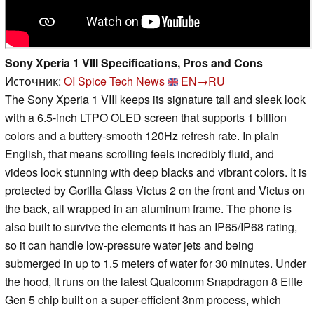
Sony Xperia 1 VIII Specifications, Pros and Cons
Источник:
OI Spice Tech News
EN→RU
The Sony Xperia 1 VIII keeps its signature tall and sleek look
with a 6.5-inch LTPO OLED screen that supports 1 billion
colors and a buttery-smooth 120Hz refresh rate. In plain
English, that means scrolling feels incredibly fluid, and
videos look stunning with deep blacks and vibrant colors. It is
protected by Gorilla Glass Victus 2 on the front and Victus on
the back, all wrapped in an aluminum frame. The phone is
also built to survive the elements it has an IP65/IP68 rating,
so it can handle low-pressure water jets and being
submerged in up to 1.5 meters of water for 30 minutes. Under
the hood, it runs on the latest Qualcomm Snapdragon 8 Elite
Gen 5 chip built on a super-efficient 3nm process, which