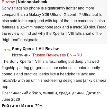
Review
|
Notebookcheck
Sony's flagship phone is significantly lighter and more
compact than a Galaxy S26 Ultra or Xiaomi 17 Ultra, but is
also said to be equipped with top-of-the-line cameras. It also
features a 3.5-mm headphone jack and a microSD slot. Read
the review to find out why the Xperia 1 VIII falls short of the
“high-end” designation.
Sony Xperia 1 VIII Review
70%
Источник:
Trusted Reviews
EN→RU
The Sony Xperia 1 VIII is a fascinating but deeply flawed
flagship, pairing gorgeous colour science, creator-friendly
controls and practical perks like a headphone jack and
microSD with an unfinished-feeling design and janky camera
app.
Классический обзор, онлайн, средн. длины, Дата: 29
June 2026
Рейтинг:
Итого
: 70%