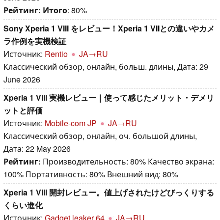
Рейтинг:
Итого
: 80%
Sony Xperia 1 VIII をレビュー！Xperia 1 VIIとの違いやカメ
ラ作例を実機検証
Источник:
Rentio
JA→RU
Классический обзор, онлайн, больш. длины, Дата: 29
June 2026
Xperia 1 VIII 実機レビュー｜使って感じたメリット・デメリ
ットと評価
Источник:
Mobile-com JP
JA→RU
Классический обзор, онлайн, оч. большой длины,
Дата: 22 May 2026
Рейтинг:
Производительность: 80% Качество экрана:
100% Портативность: 80% Внешний вид: 80%
Xperia 1 VIII 開封レビュー。値上げされたけどびっくりする
くらい進化
Источник:
Gadget leaker 64
JA→RU