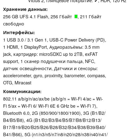
Victus 2, глянцевое покрытие: ✔, HDR, 120 Hz
Хранение данных
256 GB UFS 4.1 Flash, 256 Гбайт
, 211 Гбайт
свободно
Интерфейсы
1 USB 3.0 / 3.1 Gen 1, USB-C Power Delivery (PD),
1 HDMI, 1 DisplayPort, Аудиоразъёмы: 3.5 mm
jack, картридер: microSDXC up to 2TB, exFAT
support, 1 сканер подушечки пальца, NFC,
датчик освещённости, Датчики и сенсоры:
accelerometer, gyro, proximity, barometer, compass,
OTG, Miracast
Коммуникации
802.11 a/​b/​g/​n/​ac/​ax/​be (a/b/g/n = Wi-Fi 4/ac = Wi-
Fi 5/ax = Wi-Fi 6/ Wi-Fi 6E 6 GHz be = Wi-Fi 7),
Bluetooth 6.0, 2G (850/​900/​1800/​1900), 3G (B1/​B2/​
B4/​B5/​B8), 4G (B1/​B2/​B3/​B4/​B5/​B7/​B8/​B12/​B13/​
B17/​B19/​B20/​B25/​B26/​B28/​B32/​B34/​B38/​B39/​B40/​
B41/​B66), 5G (n1/​n3/​n5/​n7/​n8/​n20/​n28/​n38/​n40/​n41/​