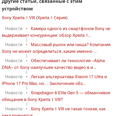
Другие статьи, связанные с этим
устройством
Sony Xperia 1 VIII
(
Xperia 1 Серия
)
Новости
•
Камера одного из смартфонов Sony не
выдерживает конкуренции: обзор Xperia 1...
|
Новости
•
Массовый рынок или ниша? Компания
Sony не может определиться, каким именно ...
|
Новости
•
Обеспечивает ли технология «Alpha
DNA» от Sony наилучшее качество видео в и...
|
Новости
•
Легкая альтернатива Xiaomi 17 Ultra и
iPhone 17 Pro Max, но… Заключение обз...
|
Новости
•
Snapdragon 8 Elite Gen 5 — обманчивое
обещание в Sony Xperia 1 VIII?
|
Новости
•
Sony Xperia 1 VIII не такая тонкая, как
рекламируется