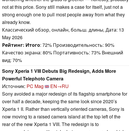
not at this price. Sony still makes a case for itself, just not a
strong enough one to pull most people away from what they
already know.
Классический обзор, онлайн, больш. длины, Дата: 13
May 2026
Рейтинг:
Итого
: 72% Производительность: 90%
Качество экрана: 80% Портативность: 73% Внешний
вид: 70%
Sony Xperia 1 VIII Debuts Big Redesign, Adds More
Powerful Telephoto Camera
Источник:
PC Mag
EN→RU
Sony avoided a major redesign of its flagship smartphone for
over half a decade, keeping the same look since 2020’s
Xperia 1 II. Rather than vertically oriented cameras, Sony is
now moving to a raised camera island at the top left of the
rear of the new Xperia 1 VIII. The redesign is to