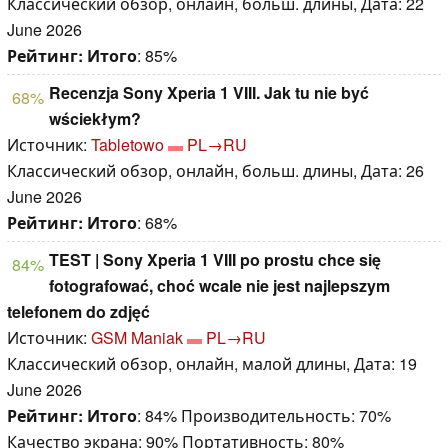
Классический обзор, онлайн, больш. длины, Дата: 22
June 2026
Рейтинг:
Итого
: 85%
Recenzja Sony Xperia 1 VIII. Jak tu nie być
68%
wściekłym?
Источник:
Tabletowo
PL→RU
Классический обзор, онлайн, больш. длины, Дата: 26
June 2026
Рейтинг:
Итого
: 68%
TEST | Sony Xperia 1 VIII po prostu chce się
84%
fotografować, choć wcale nie jest najlepszym
telefonem do zdjęć
Источник:
GSM Maniak
PL→RU
Классический обзор, онлайн, малой длины, Дата: 19
June 2026
Рейтинг:
Итого
: 84% Производительность: 70%
Качество экрана: 90% Портативность: 80%