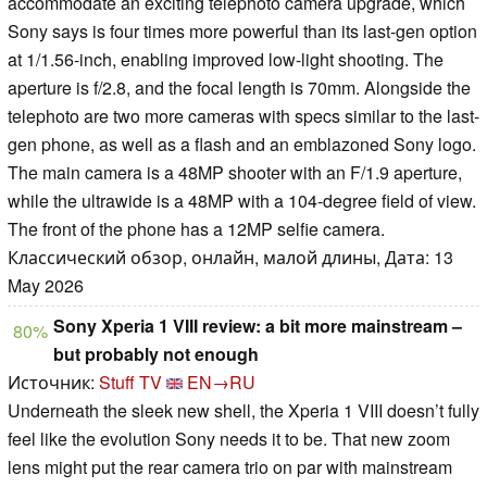
accommodate an exciting telephoto camera upgrade, which
Sony says is four times more powerful than its last-gen option
at 1/1.56-inch, enabling improved low-light shooting. The
aperture is f/2.8, and the focal length is 70mm. Alongside the
telephoto are two more cameras with specs similar to the last-
gen phone, as well as a flash and an emblazoned Sony logo.
The main camera is a 48MP shooter with an F/1.9 aperture,
while the ultrawide is a 48MP with a 104-degree field of view.
The front of the phone has a 12MP selfie camera.
Классический обзор, онлайн, малой длины, Дата: 13
May 2026
Sony Xperia 1 VIII review: a bit more mainstream –
80%
but probably not enough
Источник:
Stuff TV
EN→RU
Underneath the sleek new shell, the Xperia 1 VIII doesn’t fully
feel like the evolution Sony needs it to be. That new zoom
lens might put the rear camera trio on par with mainstream