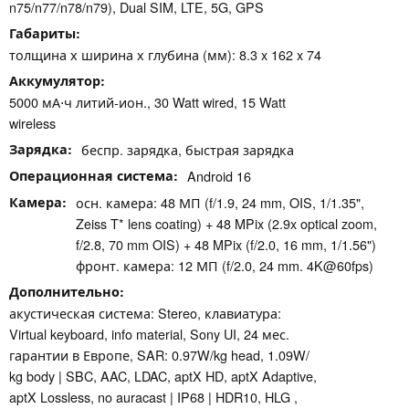
n75/​n77/​n78/​n79), Dual SIM, LTE, 5G, GPS
Габариты
толщина х ширина х глубина (мм): 8.3 x 162 x 74
Аккумулятор
5000 мА⋅ч литий-ион., 30 Watt wired, 15 Watt
wireless
Зарядка
беспр. зарядка, быстрая зарядка
Операционная система
Android 16
Камера
осн. камера: 48 МП (f/1.9, 24 mm, OIS, 1/1.35",
Zeiss T* lens coating) + 48 MPix (2.9x optical zoom,
f/2.8, 70 mm OIS) + 48 MPix (f/2.0, 16 mm, 1/1.56")
фронт. камера: 12 МП (f/2.0, 24 mm. 4K@60fps)
Дополнительно
акустическая система: Stereo, клавиатура:
Virtual keyboard, info material, Sony UI, 24 мес.
гарантии в Европе, SAR: 0.97W/​kg head, 1.09W/​
kg body | SBC, AAC, LDAC, aptX HD, aptX Adaptive,
aptX Lossless, no auracast | IP68 | HDR10, HLG ,