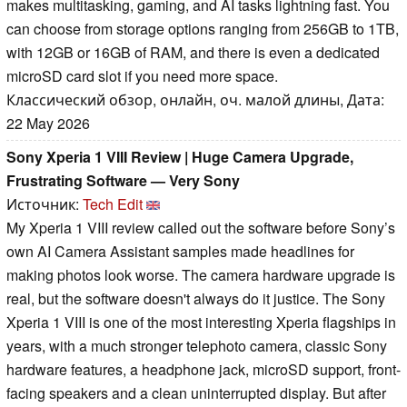
makes multitasking, gaming, and AI tasks lightning fast. You
can choose from storage options ranging from 256GB to 1TB,
with 12GB or 16GB of RAM, and there is even a dedicated
microSD card slot if you need more space.
Классический обзор, онлайн, оч. малой длины, Дата:
22 May 2026
Sony Xperia 1 VIII Review | Huge Camera Upgrade,
Frustrating Software — Very Sony
Источник:
Tech Edit
My Xperia 1 VIII review called out the software before Sony’s
own AI Camera Assistant samples made headlines for
making photos look worse. The camera hardware upgrade is
real, but the software doesn't always do it justice. The Sony
Xperia 1 VIII is one of the most interesting Xperia flagships in
years, with a much stronger telephoto camera, classic Sony
hardware features, a headphone jack, microSD support, front-
facing speakers and a clean uninterrupted display. But after