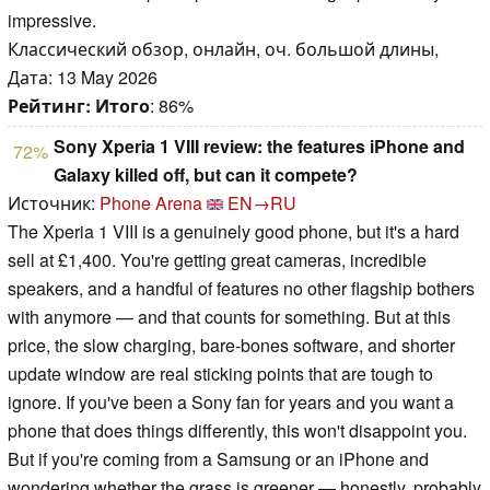
impressive.
Классический обзор, онлайн, оч. большой длины,
Дата: 13 May 2026
Рейтинг:
Итого
: 86%
Sony Xperia 1 VIII review: the features iPhone and
72%
Galaxy killed off, but can it compete?
Источник:
Phone Arena
EN→RU
The Xperia 1 VIII is a genuinely good phone, but it's a hard
sell at £1,400. You're getting great cameras, incredible
speakers, and a handful of features no other flagship bothers
with anymore — and that counts for something. But at this
price, the slow charging, bare-bones software, and shorter
update window are real sticking points that are tough to
ignore. If you've been a Sony fan for years and you want a
phone that does things differently, this won't disappoint you.
But if you're coming from a Samsung or an iPhone and
wondering whether the grass is greener — honestly, probably