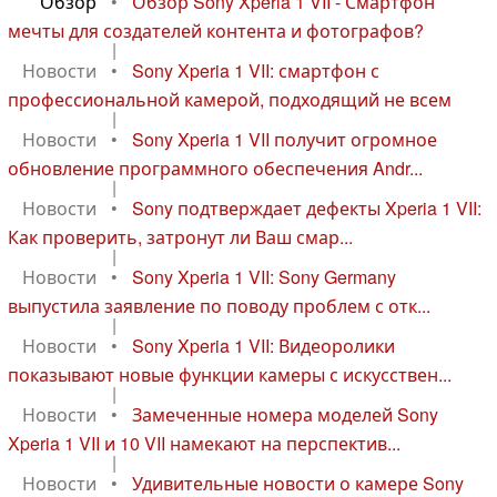
Обзор
•
Обзор Sony Xperia 1 VII - Смартфон
мечты для создателей контента и фотографов?
|
Новости
•
Sony Xperia 1 VII: смартфон с
профессиональной камерой, подходящий не всем
|
Новости
•
Sony Xperia 1 VII получит огромное
обновление программного обеспечения Andr...
|
Новости
•
Sony подтверждает дефекты Xperia 1 VII:
Как проверить, затронут ли Ваш смар...
|
Новости
•
Sony Xperia 1 VII: Sony Germany
выпустила заявление по поводу проблем с отк...
|
Новости
•
Sony Xperia 1 VII: Видеоролики
показывают новые функции камеры с искусствен...
|
Новости
•
Замеченные номера моделей Sony
Xperia 1 VII и 10 VII намекают на перспектив...
|
Новости
•
Удивительные новости о камере Sony