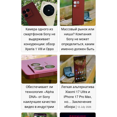
Камера одного из
Массовый рынок или
смартфонов Sony не
ниша? Компания
выдерживает
Sony не может
конкуренции: обзор
определиться, каким
Xperia 1 VIII и Oppo
именно должен быть
Find X9 Ultra
её флагманский
12 July 2026
смартфон
12 July 2026
Обеспечивает ли
Легкая альтернатива
технология «Alpha
Xiaomi 17 Ultra и
DNA» от Sony
iPhone 17 Pro Max,
наилучшее качество
но… Заключение
видео в индустрии
обзора |
12 July 2026
смартфонов? Обзор |
Xperia 1 VIII
12 July 2026