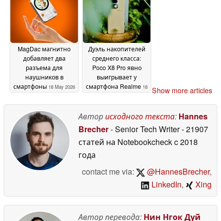
19 May 2026
MagDac магнитно
Дуэль накопителей
добавляет два
среднего класса:
разъема для
Poco X8 Pro явно
наушников в
выигрывает у
смартфоны
смартфона Realme
18 May 2026
18
Show more articles
May 2026
Автор
исходного текста
:
Hannes
Brecher
- Senior Tech Writer
- 21907
статей на Notebookcheck
c 2018
года
contact me via:
@HannesBrecher
,
LinkedIn
,
Xing
Автор перевода:
Нин Нгок Дуй