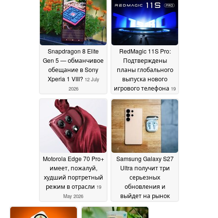
Snapdragon 8 Elite
RedMagic 11S Pro:
Gen 5 — обманчивое
Подтверждены
обещание в Sony
планы глобального
Xperia 1 VIII?
выпуска нового
12 July
игрового телефона
2026
19
May 2026
Motorola Edge 70 Pro+
Samsung Galaxy S27
имеет, пожалуй,
Ultra получит три
худший портретный
серьезных
режим в отрасли
обновления и
19
выйдет на рынок
May 2026
вместе с
компактным S27 Pro