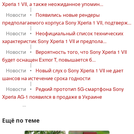
Xperia 1 VII, а также неожиданное упомин...
|
Новости
•
Появились новые рендеры
предполагаемого корпуса Sony Xperia 1 VII, подтверж...
|
Новости
•
Неофициальный список технических
характеристик Sony Xperia 1 VII и предпола...
|
Новости
•
Вероятность того, что Sony Xperia 1 VII
будет оснащен Exmor T, повышается б...
|
Новости
•
Новый слух о Sony Xperia 1 VII не дает
шансов на истечение срока годности
|
Новости
•
Редкий прототип 5G-смартфона Sony
Xperia AG-1 появился в продаже в Украине
...
Ещё по теме