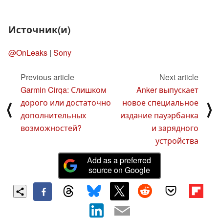
Источник(и)
@OnLeaks
|
Sony
Previous article
Next article
Garmin Cirqa: Слишком
Anker выпускает
дорого или достаточно
новое специальное
⟨
⟩
дополнительных
издание пауэрбанка
возможностей?
и зарядного
устройства
Add as a preferred
source on Google