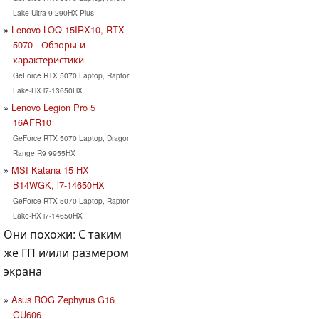
Lake Ultra 9 290HX Plus
Lenovo LOQ 15IRX10, RTX
5070 - Обзоры и
характеристики
GeForce RTX 5070 Laptop, Raptor
Lake-HX i7-13650HX
Lenovo Legion Pro 5
16AFR10
GeForce RTX 5070 Laptop, Dragon
Range R9 9955HX
MSI Katana 15 HX
B14WGK, i7-14650HX
GeForce RTX 5070 Laptop, Raptor
Lake-HX i7-14650HX
Они похожи: С таким
же ГП и/или размером
экрана
Asus ROG Zephyrus G16
GU606