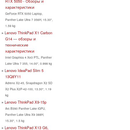
RTX 5050 - Обзоры и
характеристики
GeForce RTX 5050 Laptop,
Panther Lake Ultra 7 356H, 15.30",
1.59 kg
Lenovo ThinkPad X1 Carbon
G14 — обзоры и
технические
характеристики
Intel Graphics 4 Xe3 PTL, Panther
Lake Ultra 7 355, 14.00", 0.998 kg
Lenovo IdeaPad Slim 5
13Q8Y11
Adreno X2-45, Snapdragon X2 SD
X2 Plus X2P-42-100, 13.30", 1.19
kg
Lenovo ThinkPad X9-15p
Arc B390 Panther Lake iGPU,
Panther Lake Ultra X9 388H,
15.30", 1.5 kg
Lenovo ThinkPad X13 G6,