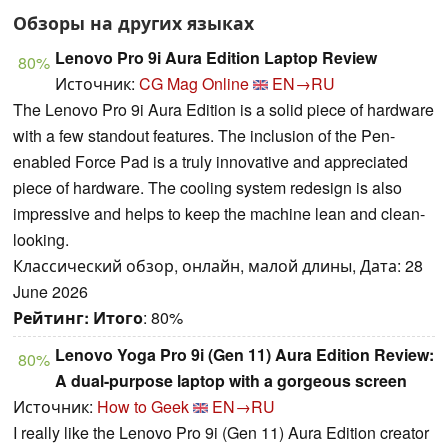
Обзоры на других языках
Lenovo Pro 9i Aura Edition Laptop Review
80%
Источник:
CG Mag Online
EN→RU
The Lenovo Pro 9i Aura Edition is a solid piece of hardware
with a few standout features. The inclusion of the Pen-
enabled Force Pad is a truly innovative and appreciated
piece of hardware. The cooling system redesign is also
impressive and helps to keep the machine lean and clean-
looking.
Классический обзор, онлайн, малой длины, Дата: 28
June 2026
Рейтинг:
Итого
: 80%
Lenovo Yoga Pro 9i (Gen 11) Aura Edition Review:
80%
A dual-purpose laptop with a gorgeous screen
Источник:
How to Geek
EN→RU
I really like the Lenovo Pro 9i (Gen 11) Aura Edition creator