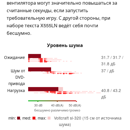
вентилятора могут значительно повышаться за
считанные секунды, если запустить
требовательную игру. С другой стороны, при
наборе текста X555LN ведёт себя почти
бесшумно.
Уровень шума
Ожидание
31.7 / 31.7 /
31.8 дБ
Шум от
37 / дБ
DVD-
привода
Нагрузка
40.8 / 43.2
дБ
30 dB
40 dB(A)
50 dB(A)
бесшумно
различимо
громко
min:
, med:
, max:
Voltcraft sl-320 (15 см от источника
шума)