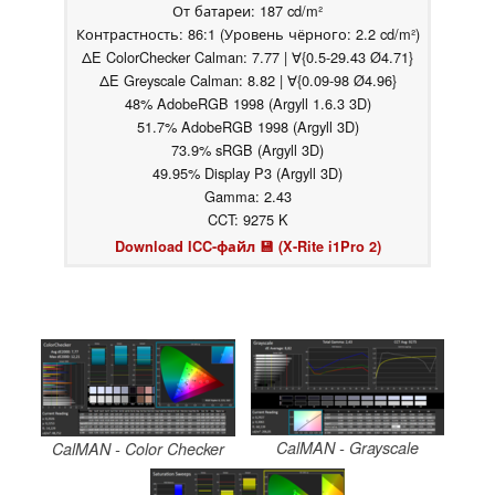
От батареи: 187 cd/m²
Контрастность: 86:1 (Уровень чёрного: 2.2 cd/m²)
ΔE ColorChecker Calman: 7.77 | ∀{0.5-29.43 Ø4.71}
ΔE Greyscale Calman: 8.82 | ∀{0.09-98 Ø4.96}
48% AdobeRGB 1998 (Argyll 1.6.3 3D)
51.7% AdobeRGB 1998 (Argyll 3D)
73.9% sRGB (Argyll 3D)
49.95% Display P3 (Argyll 3D)
Gamma: 2.43
CCT: 9275 K
Download ICC-файл 💾 (X-Rite i1Pro 2)
CalMAN - Grayscale
CalMAN - Color Checker