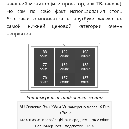
внешний монитор (или проектор, или ТВ-панель).
Но сам по себе факт использования столь
бросовых компонентов в ноутбуке далеко не
самой нижней ценовой категории очень
неприятен.
188
190
192
cd/m²
cd/m²
cd/m²
177
189
182
cd/m²
cd/m²
cd/m²
176
177
187
cd/m²
cd/m²
cd/m²
Равномерность подсветки экрана
AU Optronics B156XW04 V6 замерено через: X-Rite
i1Pro 2
Максимум: 192 cd/m² (Nits) В среднем: 184.2 cd/m²
Равномерность подсветки: 92 %