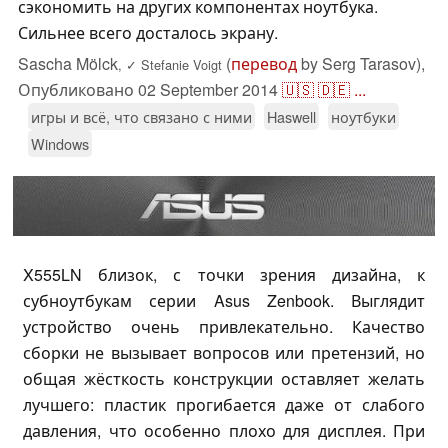
сэкономить на других компонентах ноутбука.
Сильнее всего досталось экрану.
Sascha Mölck
(
перевод
by Serg Tarasov),
,
✓
Stefanie Voigt
Опубликовано
02 September 2014
🇺🇸
🇩🇪
...
игры и всё, что связано с ними
Haswell
ноутбуки
Windows
X555LN близок, с точки зрения дизайна, к
субноутбукам серии Asus Zenbook. Выглядит
устройство очень привлекательно. Качество
сборки не вызывает вопросов или претензий, но
общая жёсткость конструкции оставляет желать
лучшего: пластик прогибается даже от слабого
давления, что особенно плохо для дисплея. При