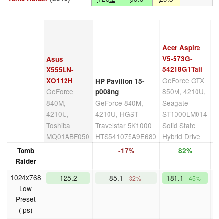
A
V
5
Acer Aspire
G
V5-573G-
Asus
7
54218G1Taii
X555LN-
GeForce GTX
4
XO112H
HP Pavilion 15-
GeForce
850M, 4210U,
S
p008ng
840M,
GeForce 840M,
Seagate
M
4210U,
4210U, HGST
ST1000LM014
T
Toshiba
Travelstar 5K1000
Solid State
S
MQ01ABF050
HTS541075A9E680
Hybrid Drive
1
Tomb
-17%
82%
Raider
1024x768
125.2
85.1
181.1
1
-32%
45%
Low
Preset
(fps)