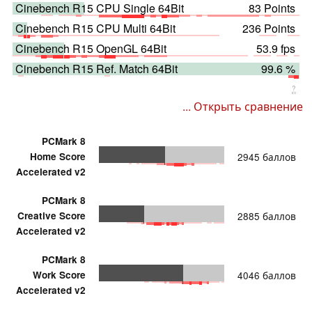
Cinebench R15 CPU Single 64Bit
83 Points
Cinebench R15 CPU Multi 64Bit
236 Points
Cinebench R15 OpenGL 64Bit
53.9 fps
Cinebench R15 Ref. Match 64Bit
99.6 %
?
... Открыть сравнение
PCMark 8
Home Score
2945 баллов
Accelerated v2
PCMark 8
Creative Score
2885 баллов
Accelerated v2
PCMark 8
Work Score
4046 баллов
Accelerated v2