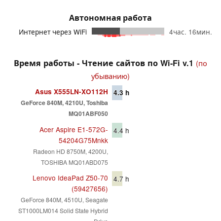
Автономная работа
Интернет через WiFi
4час. 16мин.
Время работы - Чтение сайтов по Wi-Fi v.1
(по
убыванию)
Asus X555LN-XO112H
4.3
h
GeForce 840M, 4210U, Toshiba
MQ01ABF050
Acer Aspire E1-572G-
4.4
h
54204G75Mnkk
Radeon HD 8750M, 4200U,
TOSHIBA MQ01ABD075
Lenovo IdeaPad Z50-70
4.7
h
(59427656)
GeForce 840M, 4510U, Seagate
ST1000LM014 Solid State Hybrid