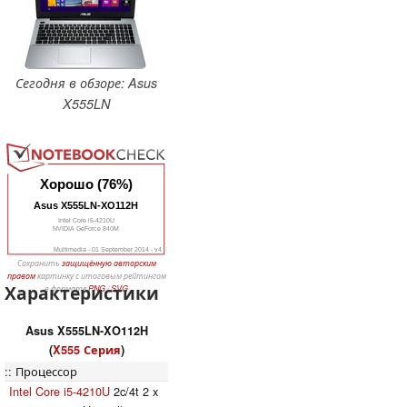
Сегодня в обзоре: Asus
X555LN
Хорошо (76%)
Asus X555LN-XO112H
Intel Core i5-4210U
NVIDIA GeForce 840M
Multimedia - 01 September 2014 - v4
Сохранить
защищённую авторским
правом
картинку с итоговым рейтингом
Характеристики
в формате
PNG
/
SVG
Asus X555LN-XO112H
(
X555 Серия
)
Процессор
Intel Core i5-4210U
2c/4t 2 x