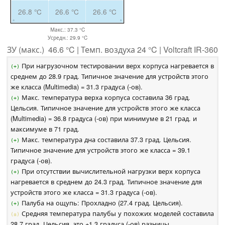
26.8 °C
26.6 °C
26.6 °C
Макс.: 37.3 °C
Усредн.: 29.9 °C
ЗУ (макс.) 46.6 °C | Темп. воздуха 24 °C | Voltcraft IR-360
При нагрузочном тестировании верх корпуса нагревается в
(+)
среднем до 28.9 град. Типичное значение для устройств этого
же класса (Multimedia) = 31.3 градуса (-ов).
Макс. температура верха корпуса составила 36 град.
(+)
Цельсия. Типичное значение для устройств этого же класса
(Multimedia) = 36.8 градуса (-ов) при минимуме в 21 град. и
максимуме в 71 град.
Макс. температура дна составила 37.3 град. Цельсия.
(+)
Типичное значение для устройств этого же класса = 39.1
градуса (-ов).
При отсутствии вычислительной нагрузки верх корпуса
(+)
нагревается в среднем до 24.3 град. Типичное значение для
устройств этого же класса = 31.3 градуса (-ов).
Палуба на ощупь: Прохладно (27.4 град. Цельсия).
(+)
Средняя температура палубы у похожих моделей составила
(±)
28.7 град. Цельсия, это +1.3 градуса (-ов) разницы.