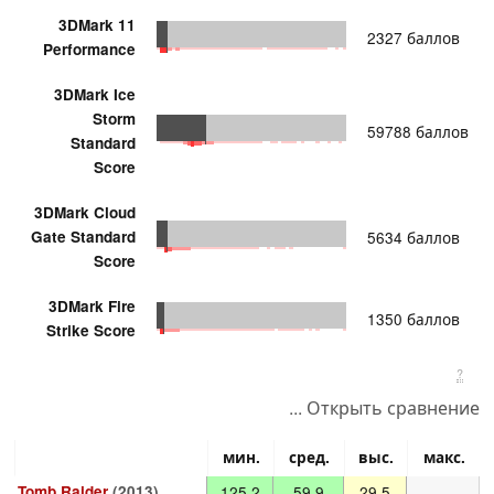
3DMark 11
2327 баллов
Performance
3DMark Ice
Storm
59788 баллов
Standard
Score
3DMark Cloud
Gate Standard
5634 баллов
Score
3DMark Fire
1350 баллов
Strike Score
?
... Открыть сравнение
мин.
сред.
выс.
макс.
Tomb Raider
(2013)
125.2
59.9
29.5