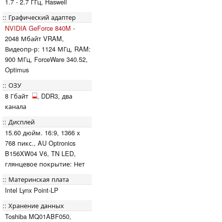
1.7 - 2.7 ГГц, Haswell
Графический адаптер
NVIDIA GeForce 840M
-
2048 Мбайт VRAM,
Видеопр-р: 1124 МГц, RAM:
900 МГц, ForceWare 340.52,
Optimus
ОЗУ
8 Гбайт
, DDR3, два
канала
Дисплей
15.60 дюйм. 16:9, 1366 x
768 пикс., AU Optronics
B156XW04 V6, TN LED,
глянцевое покрытие: Нет
Материнская плата
Intel Lynx Point-LP
Хранение данных
Toshiba MQ01ABF050,