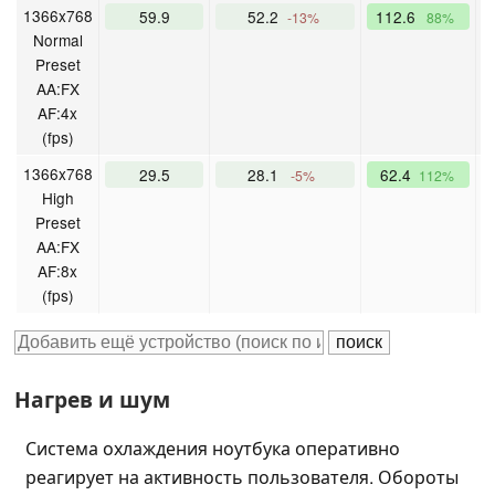
1366x768
59.9
52.2
112.6
-13%
88%
Normal
Preset
AA:FX
AF:4x
(fps)
1366x768
29.5
28.1
62.4
-5%
112%
High
Preset
AA:FX
AF:8x
(fps)
Нагрев и шум
Система охлаждения ноутбука оперативно
реагирует на активность пользователя. Обороты