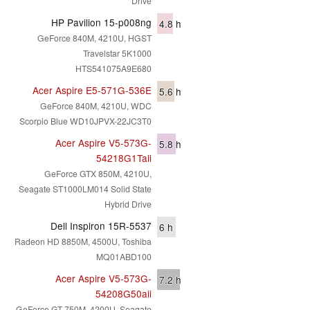
Drive
HP Pavilion 15-p008ng
4.8
h
GeForce 840M, 4210U, HGST
Travelstar 5K1000
HTS541075A9E680
Acer Aspire E5-571G-536E
5.6
h
GeForce 840M, 4210U, WDC
Scorpio Blue WD10JPVX-22JC3T0
Acer Aspire V5-573G-
5.8
h
54218G1Taii
GeForce GTX 850M, 4210U,
Seagate ST1000LM014 Solid State
Hybrid Drive
Dell Inspiron 15R-5537
6
h
Radeon HD 8850M, 4500U, Toshiba
MQ01ABD100
Acer Aspire V5-573G-
7.2
h
54208G50aii
GeForce GT 750M, 4200U, Seagate